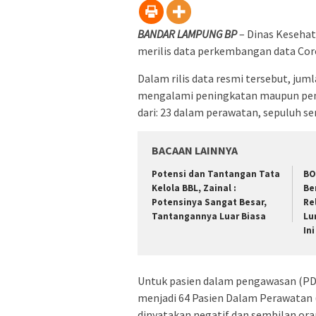
BANDAR LAMPUNG BP
– Dinas Kesehat
merilis data perkembangan data Coro
Dalam rilis data resmi tersebut, jum
mengalami peningkatan maupun penur
dari: 23 dalam perawatan, sepuluh s
BACAAN LAINNYA
Potensi dan Tantangan Tata
BO
Kelola BBL, Zainal :
Be
Potensinya Sangat Besar,
Re
Tantangannya Luar Biasa
Lu
Ini
Untuk pasien dalam pengawasan (PDP
menjadi 64 Pasien Dalam Perawatan (
dinyatakan negatif dan sembilan or