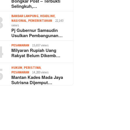
Bongkar Post – Terbukti
Selingkuh,…
3
BANDAR LAMPUNG
,
HEADLINE
,
NASIONAL
,
PEMERINTAHAN
22,143
views
Pj Gubernur Samsudin
Usulkan Pembangunan…
4
PESAWARAN
15,657 views
Milyaran Rupiah Uang
Rakyat Belum Dikemb…
5
HUKUM
,
PERISTIWA
,
PESAWARAN
14,200 views
Mantan Kades Mada Jaya
Sutrisna Dijemput…