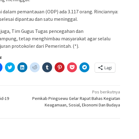
i dalam pemantauan (ODP) ada 3.117 orang. Rinciannya:
elesai dipantau dan satu meninggal.
 juga, Tim Gugus Tugas pencegahan dan
Lampung, tetap menghimbau masyarakat agar selalu
ran protokoler dari Pemerintah. (*).
N
Klik
Klik
Klik
Klik
Klik
Klik
Klik
Klik
Lagi
untuk
untuk
untuk
untuk
untuk
untuk
untuk
untuk
etak(Membuka
membagikan
berbagi
berbagi
berbagi
berbagi
berbagi
berbagi
berbagi
di
pada
di
pada
pada
pada
via
di
a
Facebook(Membuka
Twitter(Membuka
Linkedln(Membuka
Reddit(Membuka
Tumblr(Membuka
Pinterest(Membuka
Pocket(Membuka
Telegram(Membuka
di
di
di
di
di
di
di
di
jendela
jendela
jendela
jendela
jendela
jendela
jendela
jendela
Pos berikutnya
yang
yang
yang
yang
yang
yang
yang
yang
id-19
Pemkab Pringsewu Gelar Rapat Bahas Kegiatan
baru)
baru)
baru)
baru)
baru)
baru)
baru)
baru)
Keagamaan, Sosial, Ekonomi Dan Budaya