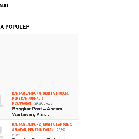
INAL
TA POPULER
1
BANDAR LAMPUNG
,
BERITA
,
HUKUM
,
PERS DAN JURNALIS
,
PESAWARAN
29,590 views
Bongkar Post – Ancam
Wartawan, Pim…
2
BANDAR LAMPUNG
,
BERITA
,
LAMPUNG
SELATAN
,
PEMERINTAHAN
22,590
views