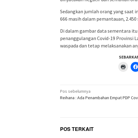
Sedangkan jumlah orang yang saat in
666 masih dalam pemantauan, 2.450 s
Di dalam gambar data sementara itu
penanggulangan Covid-19 Provinsi 
waspada dan tetap melaksanakan anju
SEBARKA
Klik
untuk
menc
di
jendel
yang
Navigasi
baru)
Pos sebelumnya
pos
Reihana : Ada Penambahan Empat PDP Cov
POS TERKAIT