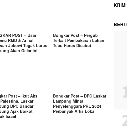
KRIM
BERI
GKAR POST – Usai
Bongkar Post – Pergub
emu RMD & Arinal,
Terkait Pembakaran Lahan
wan Jokowi Tegak Lurus
Tebu Harus Dicabut
ung Akan Gelar Ini
kar Post – Ikut Aksi
Bongkar Post – DPC Laskar
 Palestina, Laskar
Lampung Minta
pung DPC Bandar
Penyelenggara PRL 2024
ung Ajak Boikot
Perbanyak Artis Lokal
uk Israel