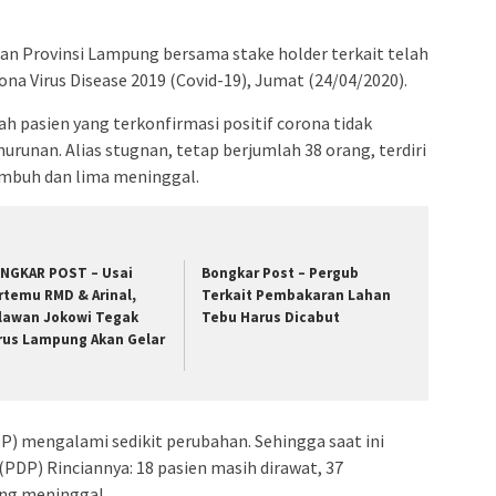
an Provinsi Lampung bersama stake holder terkait telah
na Virus Disease 2019 (Covid-19), Jumat (24/04/2020).
lah pasien yang terkonfirmasi positif corona tidak
unan. Alias stugnan, tetap berjumlah 38 orang, terdiri
embuh dan lima meninggal.
NGKAR POST – Usai
Bongkar Post – Pergub
rtemu RMD & Arinal,
Terkait Pembakaran Lahan
lawan Jokowi Tegak
Tebu Harus Dicabut
rus Lampung Akan Gelar
) mengalami sedikit perubahan. Sehingga saat ini
PDP) Rinciannya: 18 pasien masih dirawat, 37
ang meninggal.