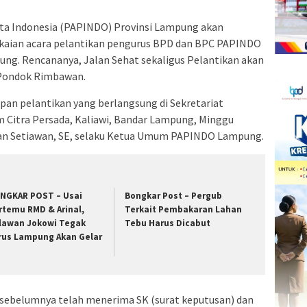
ta Indonesia (PAPINDO) Provinsi Lampung akan
gkaian acara pelantikan pengurus BPD dan BPC PAPINDO
ung. Rencananya, Jalan Sehat sekaligus Pelantikan akan
i Pondok Rimbawan.
apan pelantikan yang berlangsung di Sekretariat
 Citra Persada, Kaliawi, Bandar Lampung, Minggu
Iman Setiawan, SE, selaku Ketua Umum PAPINDO Lampung.
NGKAR POST – Usai
Bongkar Post – Pergub
rtemu RMD & Arinal,
Terkait Pembakaran Lahan
lawan Jokowi Tegak
Tebu Harus Dicabut
rus Lampung Akan Gelar
ebelumnya telah menerima SK (surat keputusan) dan