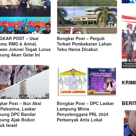
GKAR POST – Usai
Bongkar Post – Pergub
emu RMD & Arinal,
Terkait Pembakaran Lahan
wan Jokowi Tegak Lurus
Tebu Harus Dicabut
ung Akan Gelar Ini
KRIM
BERI
kar Post – Ikut Aksi
Bongkar Post – DPC Laskar
 Palestina, Laskar
Lampung Minta
pung DPC Bandar
Penyelenggara PRL 2024
ung Ajak Boikot
Perbanyak Artis Lokal
uk Israel