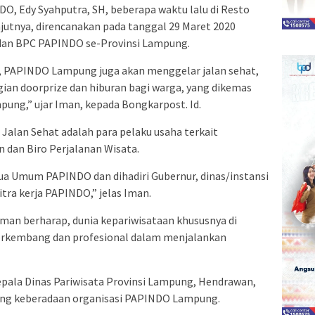
, Edy Syahputra, SH, beberapa waktu lalu di Resto
njutnya, direncanakan pada tanggal 29 Maret 2020
 dan BPC PAPINDO se-Provinsi Lampung.
n, PAPINDO Lampung juga akan menggelar jalan sehat,
gian doorprize dan hiburan bagi warga, yang dikemas
ung,” ujar Iman, kepada Bongkarpost. Id.
Jalan Sehat adalah para pelaku usaha terkait
n dan Biro Perjalanan Wisata.
ua Umum PAPINDO dan dihadiri Gubernur, dinas/instansi
itra kerja PAPINDO,” jelas Iman.
an berharap, dunia kepariwisataan khususnya di
berkembang dan profesional dalam menjalankan
epala Dinas Pariwisata Provinsi Lampung, Hendrawan,
ng keberadaan organisasi PAPINDO Lampung.