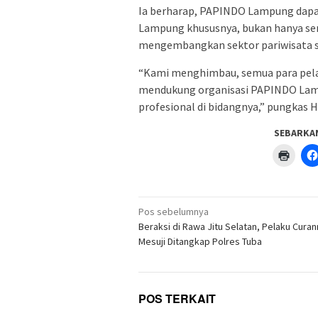
Ia berharap, PAPINDO Lampung dapa
Lampung khususnya, bukan hanya se
mengembangkan sektor pariwisata 
“Kami menghimbau, semua para pelak
mendukung organisasi PAPINDO Lamp
profesional di bidangnya,” pungkas
SEBARKA
Klik
untuk
menc
di
jendel
yang
Navigasi
baru)
Pos sebelumnya
pos
Beraksi di Rawa Jitu Selatan, Pelaku Cura
Mesuji Ditangkap Polres Tuba
POS TERKAIT