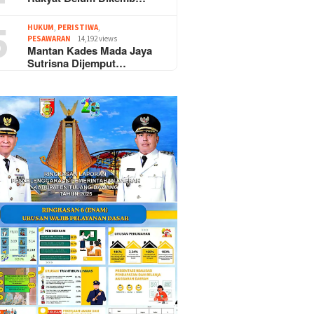
5
HUKUM
,
PERISTIWA
,
PESAWARAN
14,192 views
Mantan Kades Mada Jaya
Sutrisna Dijemput…