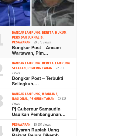
1
BANDAR LAMPUNG
,
BERITA
,
HUKUM
,
PERS DAN JURNALIS
,
PESAWARAN
29,573 views
Bongkar Post – Ancam
Wartawan, Pim…
2
BANDAR LAMPUNG
,
BERITA
,
LAMPUNG
SELATAN
,
PEMERINTAHAN
22,581
views
Bongkar Post – Terbukti
Selingkuh,…
3
BANDAR LAMPUNG
,
HEADLINE
,
NASIONAL
,
PEMERINTAHAN
22,135
views
Pj Gubernur Samsudin
Usulkan Pembangunan…
4
PESAWARAN
15,654 views
Milyaran Rupiah Uang
Rakyat Belum Dikemb…