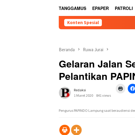
TANGGAMUS
EPAPER
PATROLI
Konten Spesial
Beranda
Ruwa Jurai
Gelaran Jalan S
Pelantikan PAP
Klik
Redaksi
untuk
mence
1 Maret 2020
841 views
di
jendel
yang
Pengurus PAPINDO Lampung saat beraudiensi d
baru)