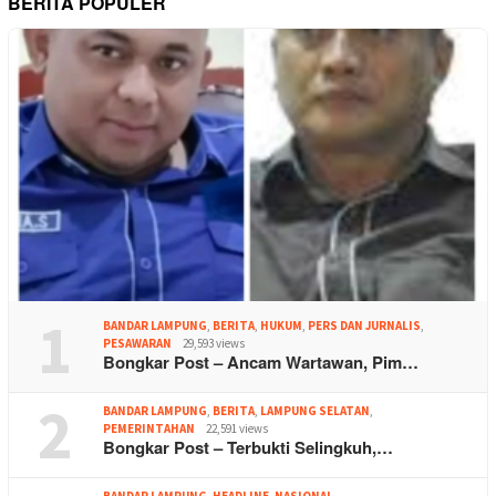
BERITA POPULER
1
BANDAR LAMPUNG
,
BERITA
,
HUKUM
,
PERS DAN JURNALIS
,
PESAWARAN
29,593 views
Bongkar Post – Ancam Wartawan, Pim…
2
BANDAR LAMPUNG
,
BERITA
,
LAMPUNG SELATAN
,
PEMERINTAHAN
22,591 views
Bongkar Post – Terbukti Selingkuh,…