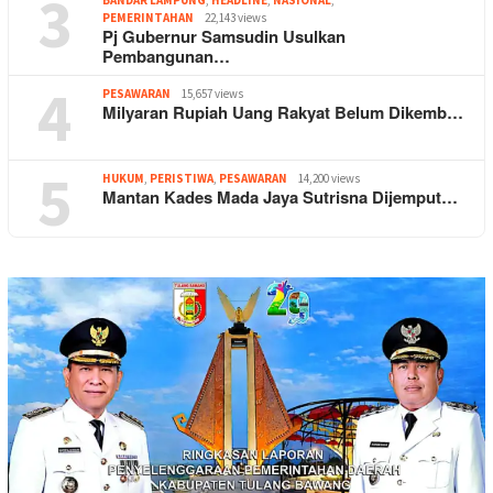
3
BANDAR LAMPUNG
,
HEADLINE
,
NASIONAL
,
PEMERINTAHAN
22,143 views
Pj Gubernur Samsudin Usulkan
Pembangunan…
4
PESAWARAN
15,657 views
Milyaran Rupiah Uang Rakyat Belum Dikemb…
5
HUKUM
,
PERISTIWA
,
PESAWARAN
14,200 views
Mantan Kades Mada Jaya Sutrisna Dijemput…