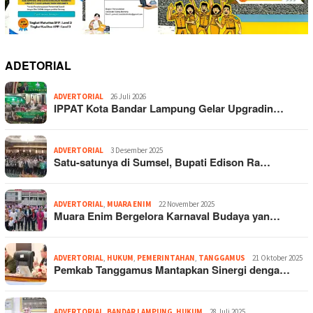
ADETORIAL
ADVERTORIAL
26 Juli 2026
IPPAT Kota Bandar Lampung Gelar Upgradin…
ADVERTORIAL
3 Desember 2025
Satu-satunya di Sumsel, Bupati Edison Ra…
ADVERTORIAL
,
MUARA ENIM
22 November 2025
Muara Enim Bergelora Karnaval Budaya yan…
ADVERTORIAL
,
HUKUM
,
PEMERINTAHAN
,
TANGGAMUS
21 Oktober 2025
Pemkab Tanggamus Mantapkan Sinergi denga…
ADVERTORIAL
,
BANDAR LAMPUNG
,
HUKUM
28 Juli 2025