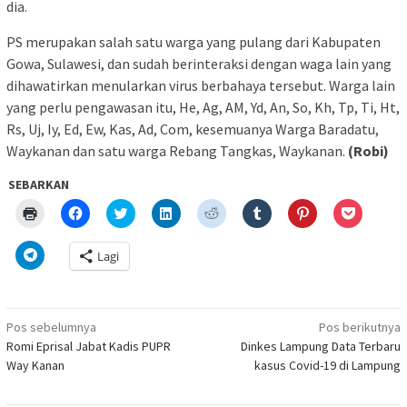
dia.
PS merupakan salah satu warga yang pulang dari Kabupaten
Gowa, Sulawesi, dan sudah berinteraksi dengan waga lain yang
dihawatirkan menularkan virus berbahaya tersebut. Warga lain
yang perlu pengawasan itu, He, Ag, AM, Yd, An, So, Kh, Tp, Ti, Ht,
Rs, Uj, Iy, Ed, Ew, Kas, Ad, Com, kesemuanya Warga Baradatu,
Waykanan dan satu warga Rebang Tangkas, Waykanan.
(Robi)
SEBARKAN
Klik
Klik
Klik
Klik
Klik
Klik
Klik
Klik
untuk
untuk
untuk
untuk
untuk
untuk
untuk
untuk
mencetak(Membuka
membagikan
berbagi
berbagi
berbagi
berbagi
berbagi
berbagi
di
di
pada
di
pada
pada
pada
via
Klik
Lagi
jendela
Facebook(Membuka
Twitter(Membuka
Linkedln(Membuka
Reddit(Membuka
Tumblr(Membuka
Pinterest(Membu
Pocket(
untuk
yang
di
di
di
di
di
di
di
berbagi
baru)
jendela
jendela
jendela
jendela
jendela
jendela
jendela
di
yang
yang
yang
yang
yang
yang
yang
Telegram(Membuka
baru)
baru)
baru)
baru)
baru)
baru)
baru)
di
Navigasi
jendela
Pos sebelumnya
Pos berikutnya
yang
pos
Romi Eprisal Jabat Kadis PUPR
Dinkes Lampung Data Terbaru
baru)
Way Kanan
kasus Covid-19 di Lampung