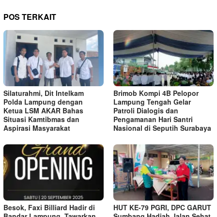
POS TERKAIT
Silaturahmi, Dit Intelkam
Brimob Kompi 4B Pelopor
Polda Lampung dengan
Lampung Tengah Gelar
Ketua LSM AKAR Bahas
Patroli Dialogis dan
Situasi Kamtibmas dan
Pengamanan Hari Santri
Aspirasi Masyarakat
Nasional di Seputih Surabaya
Besok, Faxi Billiard Hadir di
HUT KE-79 PGRI, DPC GARUT
Bandar Lampung, Tawarkan
Sumbang Hadiah Jalan Sehat