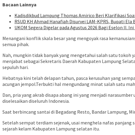
Bacaan Lainnya
Kadisdikbud Lampung Thomas Amirico Beri Klarifikasi S
RSUD KH Ahmad Hanafiah Disurvei LAM-KPRS, Bupati Ela
UKOM Segera Digelar pada Agustus 2026 Bagi Eselon II. I
Menangani konflik skala besar yang mengoyak rasa kemanusianse
semua pihak.
Nah, mungkin tidak banyak yang mengetahui salah satu tokoh yang
menjabat sebagai Sekretaris Daerah Kabupaten Lampung Selatan.
sepuluh hari.
Hebatnya kini telah delapan tahun, pasca kerusuhan yang sempa
acungan jempol.Terbukti hal mengundang minat salah satu mahas
Dan, pria yang akrab disapa abang ini yang menjadi narasumber
diselesaikan diseluruh Indonesia.
Saat berbincang santai di Begadang Resto, Bandar Lampung, Mingg
Setelah sempat terdiam sejenak, usai menghela nafas panjang 
sejarah kelam Kabupaten Lampung selatan itu.