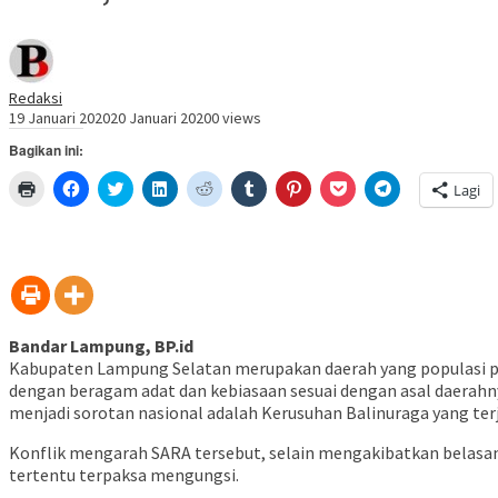
Redaksi
19 Januari 2020
20 Januari 2020
0 views
Bagikan ini:
Klik
Klik
Klik
Klik
Klik
Klik
Klik
Klik
Klik
Lagi
untuk
untuk
untuk
untuk
untuk
untuk
untuk
untuk
untuk
mencetak(Membuka
membagikan
berbagi
berbagi
berbagi
berbagi
berbagi
berbagi
berbagi
di
di
pada
di
pada
pada
pada
via
di
jendela
Facebook(Membuka
Twitter(Membuka
Linkedln(Membuka
Reddit(Membuka
Tumblr(Membuka
Pinterest(Membuka
Pocket(Membuka
Telegram(Mem
yang
di
di
di
di
di
di
di
di
baru)
jendela
jendela
jendela
jendela
jendela
jendela
jendela
jendela
yang
yang
yang
yang
yang
yang
yang
yang
baru)
baru)
baru)
baru)
baru)
baru)
baru)
baru)
Bandar Lampung, BP.id
Kabupaten Lampung Selatan merupakan daerah yang populasi pe
dengan beragam adat dan kebiasaan sesuai dengan asal daerahny
menjadi sorotan nasional adalah Kerusuhan Balinuraga yang terj
Konflik mengarah SARA tersebut, selain mengakibatkan belasan
tertentu terpaksa mengungsi.