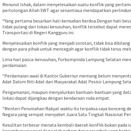
Menurut Ishak, dalam menyelesaikan suatu konflik yang pertama
pertolongan Allah SWT agar senantiasa mendapatkan perlindu
“Yang pertama besarkan hati kemudian berdoa.Dengan hati besa
tidak pulang dari lokasi kerusuhan, konflik tersebut dapat mer
Transportasi di Negeri Kangguru ini.
Menyelesaikan konflik yang menjadi sorotan, tidak bisa dibila
dengan para pihak untuk mencegah agar konflik tidak terus mel
Lima hari pasca-kerusuhan, Forkompinda Lampung Selatan me
perdamaian.
“Perdamaian awal di Kantor Gubernur memang belum menyentuh m
Adat Dalom Niti Adat dari Masyarakat Adat Pesisir Lampung Selat
Pengamanan, maupun menyalurkan bantuan-bantuan yang datang 
lokasi dapat dijangkau dengan kendaraan roda empat.
“Menteri Perumahan Rakyat waktu itu terpaksa saya bonceng d
Negara yang sempat menyabet Juara Satu Tingkat Nasional Pemb
Kesulitan terbesar menata kembali daerah konflik bukan pada s
kecemburuan sosial dan salah paham dari para pihak yang berkonf