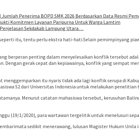
oal Jumlah Penerima BOPD SMK 2026 Berdasarkan Data Resmi Pem
 Bukti Komitmen Layanan Paripurna Untuk Warga Lamtim
ni Penjelasan Sekdakab Lampung Utara…
perti itu, tentu perlu ekstra hati-hati.Selain pemimpinyang pia
 berperan penting dalam menyelesaikan konflik tersebut adalah Dr
 Dengan gerak cepat dan kepiawainya, konflik yang sempat menja
t menggemparkan itu nyaris tidak ada lagi konflik serupa di Ka
iswa S2 dari Universitas Indonesia untuk melakukan penelitian t
 utamanya. Menurut catatan mahasiswa tersebut, kerusuhan Balin
u (19/1/2020), para wartawan tergelitik untuk menelusuri sepak t
sembarimata sedikit menerawang, lulusan Magister Hukum Unila 