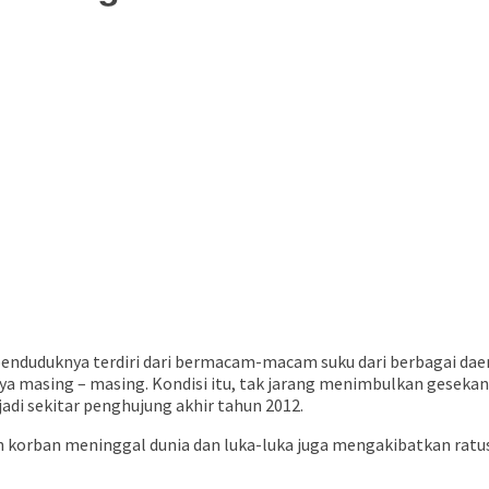
buka
nduduknya terdiri dari bermacam-macam suku dari berbagai dae
a masing – masing. Kondisi itu, tak jarang menimbulkan gesekan 
adi sekitar penghujung akhir tahun 2012.
 korban meninggal dunia dan luka-luka juga mengakibatkan ratusa