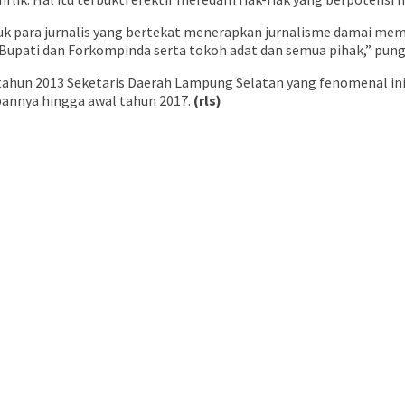
uk para jurnalis yang bertekat menerapkan jurnalisme damai me
 Bupati dan Forkompinda serta tokoh adat dan semua pihak,” pung
tahun 2013 Seketaris Daerah Lampung Selatan yang fenomenal ini
mbannya hingga awal tahun 2017.
(rls)
buka