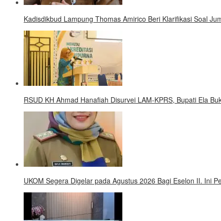
Kadisdikbud Lampung Thomas Amirico Beri Klarifikasi Soal 
RSUD KH Ahmad Hanafiah Disurvei LAM-KPRS, Bupati Ela Buk
UKOM Segera Digelar pada Agustus 2026 Bagi Eselon II. Ini