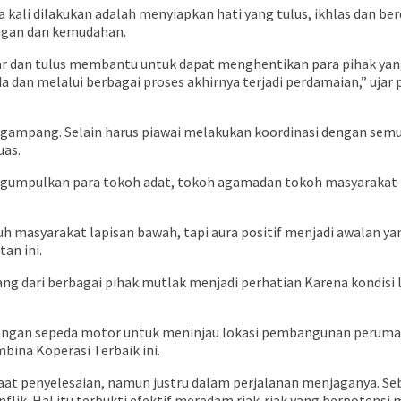
 kali dilakukan adalah menyiapkan hati yang tulus, ikhlas dan be
ngan dan kemudahan.
r dan tulus membantu untuk dapat menghentikan para pihak yang 
eda dan melalui berbagai proses akhirnya terjadi perdamaian,” u
ng gampang. Selain harus piawai melakukan koordinasi dengan sem
uas.
ngumpulkan para tokoh adat, tokoh agamadan tokoh masyaraka
asyarakat lapisan bawah, tapi aura positif menjadi awalan yang
an ini.
dari berbagai pihak mutlak menjadi perhatian.Karena kondisi 
engan sepeda motor untuk meninjau lokasi pembangunan perumah
ina Koperasi Terbaik ini.
aat penyelesaian, namun justru dalam perjalanan menjaganya. Seb
lik. Hal itu terbukti efektif meredam riak-riak yang berpotensi m