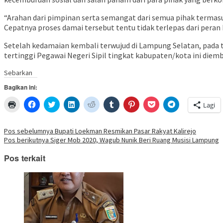
“Arahan dari pimpinan serta semangat dari semua pihak termas
Cepatnya proses damai tersebut tentu tidak terlepas dari peran
Setelah kedamaian kembali terwujud di Lampung Selatan, pada 
tertinggi Pegawai Negeri Sipil tingkat kabupaten/kota ini die
Sebarkan
Bagikan ini:
Klik
Klik
Klik
Klik
Klik
Klik
Klik
Klik
Klik
Lagi
untuk
untuk
untuk
untuk
untuk
untuk
untuk
untuk
untuk
mencetak(Membuka
membagikan
berbagi
berbagi
berbagi
berbagi
berbagi
berbagi
berbagi
di
di
pada
di
pada
pada
pada
via
di
jendela
Facebook(Membuka
Twitter(Membuka
Linkedln(Membuka
Reddit(Membuka
Tumblr(Membuka
Pinterest(Membuka
Pocket(Membuka
Telegram(Mem
Navigasi
Pos sebelumnya
Bupati Loekman Resmikan Pasar Rakyat Kalirejo
yang
di
di
di
di
di
di
di
di
Pos berikutnya
Siger Mob 2020, Wagub Nunik Beri Ruang Musisi Lampung
baru)
jendela
jendela
jendela
jendela
jendela
jendela
jendela
jendela
pos
yang
yang
yang
yang
yang
yang
yang
yang
baru)
baru)
baru)
baru)
baru)
baru)
baru)
baru)
Pos terkait