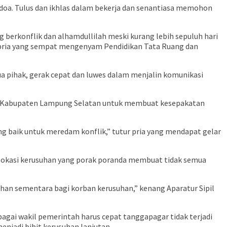
rdoa. Tulus dan ikhlas dalam bekerja dan senantiasa memohon
berkonflik dan alhamdullilah meski kurang lebih sepuluh hari
jar pria yang sempat mengenyam Pendidikan Tata Ruang dan
ua pihak, gerak cepat dan luwes dalam menjalin komunikasi
t Kabupaten Lampung Selatan untuk membuat kesepakatan
 baik untuk meredam konflik,” tutur pria yang mendapat gelar
lokasi kerusuhan yang porak poranda membuat tidak semua
an sementara bagi korban kerusuhan,” kenang Aparatur Sipil
agai wakil pemerintah harus cepat tanggapagar tidak terjadi
enjadi bibit kerusuhan lanjutan.