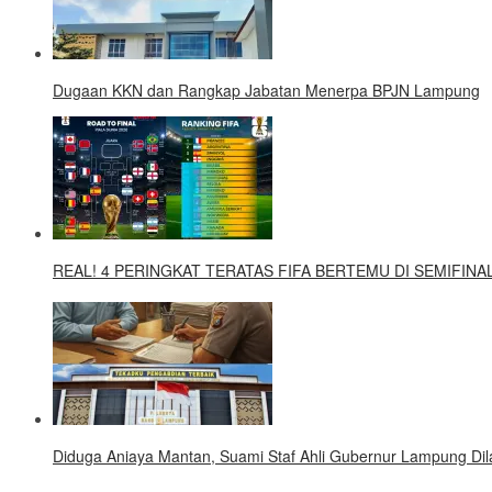
Dugaan KKN dan Rangkap Jabatan Menerpa BPJN Lampung
REAL! 4 PERINGKAT TERATAS FIFA BERTEMU DI SEMIFINAL
Diduga Aniaya Mantan, Suami Staf Ahli Gubernur Lampung Dila