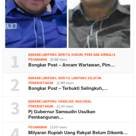
1
BANDAR LAMPUNG
,
BERITA
,
HUKUM
,
PERS DAN JURNALIS
,
PESAWARAN
29,588 views
Bongkar Post – Ancam Wartawan, Pim…
2
BANDAR LAMPUNG
,
BERITA
,
LAMPUNG SELATAN
,
PEMERINTAHAN
22,589 views
Bongkar Post – Terbukti Selingkuh,…
3
BANDAR LAMPUNG
,
HEADLINE
,
NASIONAL
,
PEMERINTAHAN
22,141 views
Pj Gubernur Samsudin Usulkan
Pembangunan…
4
PESAWARAN
15,657 views
Milyaran Rupiah Uang Rakyat Belum Dikemb…