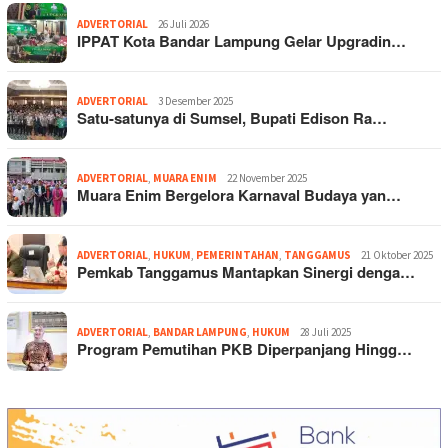
ADVERTORIAL
26 Juli 2026
IPPAT Kota Bandar Lampung Gelar Upgradin…
ADVERTORIAL
3 Desember 2025
Satu-satunya di Sumsel, Bupati Edison Ra…
ADVERTORIAL
,
MUARA ENIM
22 November 2025
Muara Enim Bergelora Karnaval Budaya yan…
ADVERTORIAL
,
HUKUM
,
PEMERINTAHAN
,
TANGGAMUS
21 Oktober 2025
Pemkab Tanggamus Mantapkan Sinergi denga…
ADVERTORIAL
,
BANDAR LAMPUNG
,
HUKUM
28 Juli 2025
Program Pemutihan PKB Diperpanjang Hingg…