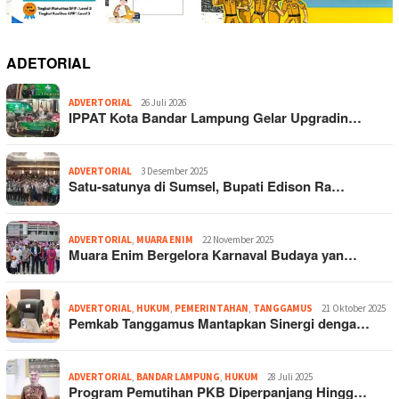
ADETORIAL
ADVERTORIAL
26 Juli 2026
IPPAT Kota Bandar Lampung Gelar Upgradin…
ADVERTORIAL
3 Desember 2025
Satu-satunya di Sumsel, Bupati Edison Ra…
ADVERTORIAL
,
MUARA ENIM
22 November 2025
Muara Enim Bergelora Karnaval Budaya yan…
ADVERTORIAL
,
HUKUM
,
PEMERINTAHAN
,
TANGGAMUS
21 Oktober 2025
Pemkab Tanggamus Mantapkan Sinergi denga…
ADVERTORIAL
,
BANDAR LAMPUNG
,
HUKUM
28 Juli 2025
Program Pemutihan PKB Diperpanjang Hingg…