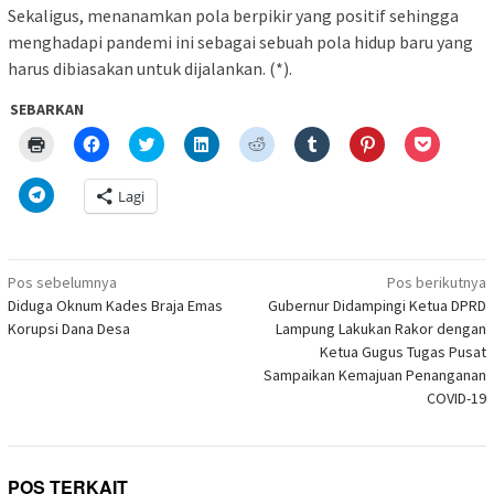
Sekaligus, menanamkan pola berpikir yang positif sehingga
menghadapi pandemi ini sebagai sebuah pola hidup baru yang
harus dibiasakan untuk dijalankan. (*).
SEBARKAN
Klik
Klik
Klik
Klik
Klik
Klik
Klik
Klik
untuk
untuk
untuk
untuk
untuk
untuk
untuk
untuk
mencetak(Membuka
membagikan
berbagi
berbagi
berbagi
berbagi
berbagi
berbagi
di
di
pada
di
pada
pada
pada
via
Klik
Lagi
jendela
Facebook(Membuka
Twitter(Membuka
Linkedln(Membuka
Reddit(Membuka
Tumblr(Membuka
Pinterest(Membu
Pocket(
untuk
yang
di
di
di
di
di
di
di
berbagi
baru)
jendela
jendela
jendela
jendela
jendela
jendela
jendela
di
yang
yang
yang
yang
yang
yang
yang
Telegram(Membuka
baru)
baru)
baru)
baru)
baru)
baru)
baru)
di
Navigasi
jendela
Pos sebelumnya
Pos berikutnya
yang
pos
Diduga Oknum Kades Braja Emas
Gubernur Didampingi Ketua DPRD
baru)
Korupsi Dana Desa
Lampung Lakukan Rakor dengan
Ketua Gugus Tugas Pusat
Sampaikan Kemajuan Penanganan
COVID-19
POS TERKAIT