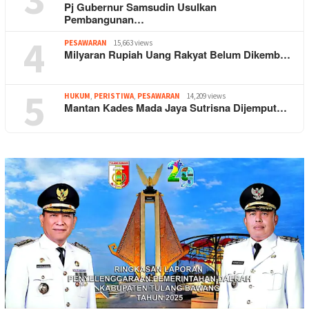
Pj Gubernur Samsudin Usulkan
Pembangunan…
4
PESAWARAN
15,663 views
Milyaran Rupiah Uang Rakyat Belum Dikemb…
5
HUKUM
,
PERISTIWA
,
PESAWARAN
14,209 views
Mantan Kades Mada Jaya Sutrisna Dijemput…