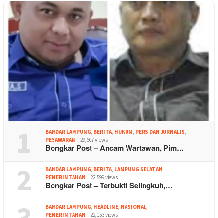
1
BANDAR LAMPUNG
,
BERITA
,
HUKUM
,
PERS DAN JURNALIS
,
PESAWARAN
29,607 views
Bongkar Post – Ancam Wartawan, Pim…
2
BANDAR LAMPUNG
,
BERITA
,
LAMPUNG SELATAN
,
PEMERINTAHAN
22,599 views
Bongkar Post – Terbukti Selingkuh,…
3
BANDAR LAMPUNG
,
HEADLINE
,
NASIONAL
,
PEMERINTAHAN
22,153 views