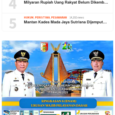
4
Milyaran Rupiah Uang Rakyat Belum Dikemb…
5
HUKUM
,
PERISTIWA
,
PESAWARAN
14,192 views
Mantan Kades Mada Jaya Sutrisna Dijemput…