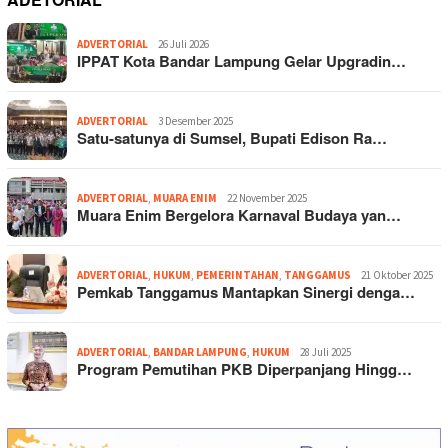
ADVERTORIAL
26 Juli 2026
IPPAT Kota Bandar Lampung Gelar Upgradin…
ADVERTORIAL
3 Desember 2025
Satu-satunya di Sumsel, Bupati Edison Ra…
ADVERTORIAL
,
MUARA ENIM
22 November 2025
Muara Enim Bergelora Karnaval Budaya yan…
ADVERTORIAL
,
HUKUM
,
PEMERINTAHAN
,
TANGGAMUS
21 Oktober 2025
Pemkab Tanggamus Mantapkan Sinergi denga…
ADVERTORIAL
,
BANDAR LAMPUNG
,
HUKUM
28 Juli 2025
Program Pemutihan PKB Diperpanjang Hingg…