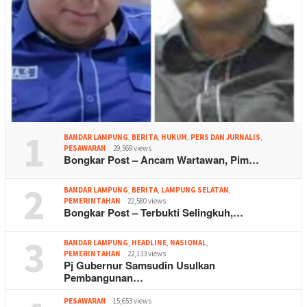
1
BANDAR LAMPUNG
,
BERITA
,
HUKUM
,
PERS DAN JURNALIS
,
PESAWARAN
29,569 views
Bongkar Post – Ancam Wartawan, Pim…
2
BANDAR LAMPUNG
,
BERITA
,
LAMPUNG SELATAN
,
PEMERINTAHAN
22,580 views
Bongkar Post – Terbukti Selingkuh,…
3
BANDAR LAMPUNG
,
HEADLINE
,
NASIONAL
,
PEMERINTAHAN
22,133 views
Pj Gubernur Samsudin Usulkan
Pembangunan…
PESAWARAN
15,653 views