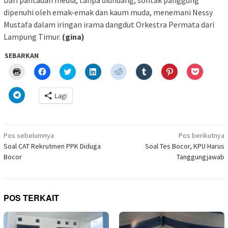
dipenuhi oleh emak-emak dan kaum muda, menemani Nessy
Mustafa dalam iringan irama dangdut Orkestra Permata dari
Lampung Timur.
(gina)
SEBARKAN
Klik
Klik
Klik
Klik
Klik
Klik
Klik
Klik
untuk
untuk
untuk
untuk
untuk
untuk
untuk
untuk
mencetak(Membuka
membagikan
berbagi
berbagi
berbagi
berbagi
berbagi
berbagi
di
di
pada
di
pada
pada
pada
via
Klik
Lagi
jendela
Facebook(Membuka
Twitter(Membuka
Linkedln(Membuka
Reddit(Membuka
Tumblr(Membuka
Pinterest(Membu
Pocket(
untuk
yang
di
di
di
di
di
di
di
berbagi
baru)
jendela
jendela
jendela
jendela
jendela
jendela
jendela
di
yang
yang
yang
yang
yang
yang
yang
Telegram(Membuka
baru)
baru)
baru)
baru)
baru)
baru)
baru)
di
Navigasi
jendela
Pos sebelumnya
Pos berikutnya
yang
pos
Soal CAT Rekrutmen PPK Diduga
Soal Tes Bocor, KPU Harus
baru)
Bocor
Tanggungjawab
POS TERKAIT