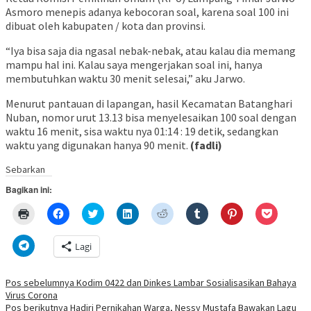
Asmoro menepis adanya kebocoran soal, karena soal 100 ini
dibuat oleh kabupaten / kota dan provinsi.
“Iya bisa saja dia ngasal nebak-nebak, atau kalau dia memang
mampu hal ini. Kalau saya mengerjakan soal ini, hanya
membutuhkan waktu 30 menit selesai,” aku Jarwo.
Menurut pantauan di lapangan, hasil Kecamatan Batanghari
Nuban, nomor urut 13.13 bisa menyelesaikan 100 soal dengan
waktu 16 menit, sisa waktu nya 01:14 : 19 detik, sedangkan
waktu yang digunakan hanya 90 menit.
(fadli)
Navigasi
Sebarkan
pos
Bagikan ini:
Klik
Klik
Klik
Klik
Klik
Klik
Klik
Klik
untuk
untuk
untuk
untuk
untuk
untuk
untuk
untuk
mencetak(Membuka
membagikan
berbagi
berbagi
berbagi
berbagi
berbagi
berbagi
di
di
pada
di
pada
pada
pada
via
Klik
Lagi
jendela
Facebook(Membuka
Twitter(Membuka
Linkedln(Membuka
Reddit(Membuka
Tumblr(Membuka
Pinterest(Membu
Pocket(
untuk
yang
di
di
di
di
di
di
di
berbagi
baru)
jendela
jendela
jendela
jendela
jendela
jendela
jendela
di
yang
yang
yang
yang
yang
yang
yang
Telegram(Membuka
Pos sebelumnya
Kodim 0422 dan Dinkes Lambar Sosialisasikan Bahaya
baru)
baru)
baru)
baru)
baru)
baru)
baru)
di
Virus Corona
jendela
yang
Pos berikutnya
Hadiri Pernikahan Warga, Nessy Mustafa Bawakan Lagu