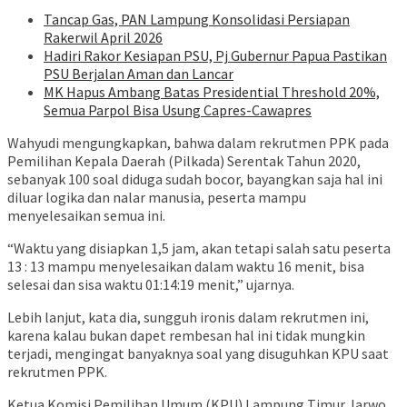
Tancap Gas, PAN Lampung Konsolidasi Persiapan
Rakerwil April 2026
Hadiri Rakor Kesiapan PSU, Pj Gubernur Papua Pastikan
PSU Berjalan Aman dan Lancar
MK Hapus Ambang Batas Presidential Threshold 20%,
Semua Parpol Bisa Usung Capres-Cawapres
Wahyudi mengungkapkan, bahwa dalam rekrutmen PPK pada
Pemilihan Kepala Daerah (Pilkada) Serentak Tahun 2020,
sebanyak 100 soal diduga sudah bocor, bayangkan saja hal ini
diluar logika dan nalar manusia, peserta mampu
menyelesaikan semua ini.
“Waktu yang disiapkan 1,5 jam, akan tetapi salah satu peserta
13 : 13 mampu menyelesaikan dalam waktu 16 menit, bisa
selesai dan sisa waktu 01:14:19 menit,” ujarnya.
Lebih lanjut, kata dia, sungguh ironis dalam rekrutmen ini,
karena kalau bukan dapet rembesan hal ini tidak mungkin
terjadi, mengingat banyaknya soal yang disuguhkan KPU saat
rekrutmen PPK.
Ketua Komisi Pemilihan Umum (KPU) Lampung Timur Jarwo