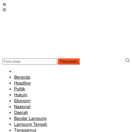
Loncat
Menu
ke
Mobile
konten
Pencarian
Beranda
Headline
Politik
Hukum
Ekonomi
Nasional
Daerah
Bandar Lampung
Lampung Tengah
Tanggamus