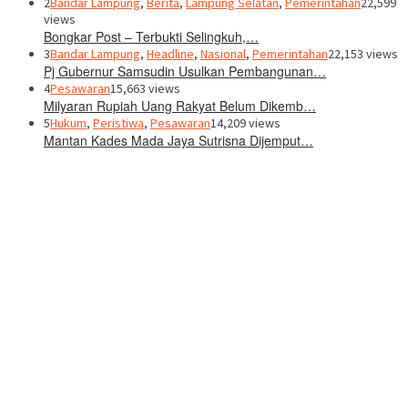
2
Bandar Lampung
,
Berita
,
Lampung Selatan
,
Pemerintahan
22,599
views
Bongkar Post – Terbukti Selingkuh,…
3
Bandar Lampung
,
Headline
,
Nasional
,
Pemerintahan
22,153 views
Pj Gubernur Samsudin Usulkan Pembangunan…
4
Pesawaran
15,663 views
Milyaran Rupiah Uang Rakyat Belum Dikemb…
5
Hukum
,
Peristiwa
,
Pesawaran
14,209 views
Mantan Kades Mada Jaya Sutrisna Dijemput…