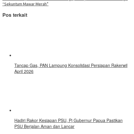
baru)
“Sekuntum Mawar Merah”
Pos terkait
Tancap Gas, PAN Lampung Konsolidasi Persiapan Rakerwil
April 2026
Hadiri Rakor Kesiapan PSU, Pj Gubernur Papua Pastikan
PSU Berjalan Aman dan Lancar