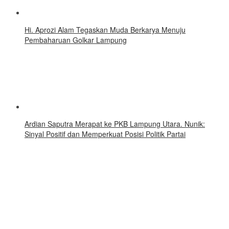
Hi. Aprozi Alam Tegaskan Muda Berkarya Menuju
Pembaharuan Golkar Lampung
Ardian Saputra Merapat ke PKB Lampung Utara. Nunik:
Sinyal Positif dan Memperkuat Posisi Politik Partai