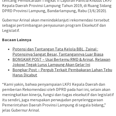
tentang Pembicaraan Tingkat II Laporan Panitia Khusus LKPJ
Kepala Daerah Provinsi Lampung Tahun 2019, di Ruang Sidang
DPRD Provinsi Lampung, Bandarlampung, Rabu (3/6/2020).
Gubernur Arinal akan menindaklanjuti rekomendasi tersebut
sebagai pertimbangan penyusunan program Eksekutif dan
Legislatif.
Bacaan Lainnya
Potensi dan Tantangan Tata Kelola BBL, Zainal :
Potensinya Sangat Besar, Tantangannya Luar Biasa
BONGKAR POST – Usai Bertemu RMD & Arinal, Relawan
Jokowi Tegak Lurus Lampung Akan Gelar Ini
Bongkar Post – Pergub Terkait Pembakaran Lahan Tebu
Harus Dicabut
“Kami yakin, bahwa penyampaian LKPJ Kepala Daerah dan
pemberian Rekomendasi oleh DPRD pada hari ini, selain akan
meningkatkan kinerja, fungsi dan tugas eksekutif dan legislatif
itu sendiri, juga merupakan perwujudan penyelenggaraan
Pemerintahan Daerah Provinsi Lampung di segala bidang,”
jelas Gubernur Arinal.