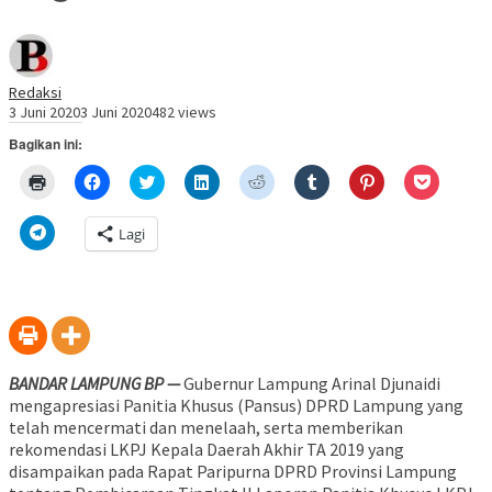
Redaksi
3 Juni 2020
3 Juni 2020
482 views
Bagikan ini:
Klik
Klik
Klik
Klik
Klik
Klik
Klik
Klik
untuk
untuk
untuk
untuk
untuk
untuk
untuk
untuk
mencetak(Membuka
membagikan
berbagi
berbagi
berbagi
berbagi
berbagi
berbagi
di
di
pada
di
pada
pada
pada
via
Klik
Lagi
jendela
Facebook(Membuka
Twitter(Membuka
Linkedln(Membuka
Reddit(Membuka
Tumblr(Membuka
Pinterest(Membu
Pocket(
untuk
yang
di
di
di
di
di
di
di
berbagi
baru)
jendela
jendela
jendela
jendela
jendela
jendela
jendela
di
yang
yang
yang
yang
yang
yang
yang
Telegram(Membuka
baru)
baru)
baru)
baru)
baru)
baru)
baru)
di
jendela
yang
baru)
BANDAR LAMPUNG BP —
Gubernur Lampung Arinal Djunaidi
mengapresiasi Panitia Khusus (Pansus) DPRD Lampung yang
telah mencermati dan menelaah, serta memberikan
rekomendasi LKPJ Kepala Daerah Akhir TA 2019 yang
disampaikan pada Rapat Paripurna DPRD Provinsi Lampung