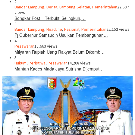
2
Bandar Lampung
,
Berita
,
Lampung Selatan
,
Pemerintahan
22,597
views
Bongkar Post – Terbukti Selingkuh,…
3
Bandar Lampung
,
Headline
,
Nasional
,
Pemerintahan
22,152 views
Pj Gubernur Samsudin Usulkan Pembangunan…
4
Pesawaran
15,663 views
Milyaran Rupiah Uang Rakyat Belum Dikemb…
5
Hukum
,
Peristiwa
,
Pesawaran
14,208 views
Mantan Kades Mada Jaya Sutrisna Dijemput…