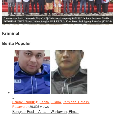
Kriminal
Berita Populer
1
Bandar Lampung
,
Berita
,
Hukum
,
Pers dan Jurnalis
,
Pesawaran
29,605 views
Bongkar Post – Ancam Wartawan, Pim…