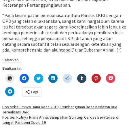
Keterangan Pertanggungjawaban.
“Pada kesempatan pembahasan antara Pansus LKPJ dengan
OPD yang telah dilaksanakan, sangat kami hargai oleh karena
itu hal tersebut akan segera kami koordinasikan lebih lanjut ke
lembaga pemerintah terkait dan perlu adanya pemikiran kita
bersama, sehingga penyusunan LKPJ di tahun yang akan
datang secara subtantif telah sesuai dengan ketentuan yang
ada, komprehenship dan akuntabel,” ujar Gubernur Arinal. (*).
Sebarkan
Bagikan ini:
Klik
Klik
Klik
Klik
Klik
Klik
Klik
Klik
untuk
untuk
untuk
untuk
untuk
untuk
untuk
untuk
mencetak(Membuka
membagikan
berbagi
berbagi
berbagi
berbagi
berbagi
berbagi
di
di
pada
di
pada
pada
pada
via
Klik
Lagi
jendela
Facebook(Membuka
Twitter(Membuka
Linkedln(Membuka
Reddit(Membuka
Tumblr(Membuka
Pinterest(Membu
Pocket(
untuk
yang
di
di
di
di
di
di
di
berbagi
baru)
jendela
jendela
jendela
jendela
jendela
jendela
jendela
di
yang
yang
yang
yang
yang
yang
yang
Telegram(Membuka
Navigasi
Pos sebelumnya
Dana Desa 2019, Pembangunan Desa Kedaton Dua
baru)
baru)
baru)
baru)
baru)
baru)
baru)
di
Terealisasi Baik
jendela
pos
yang
Pos berikutnya
Riana Arinal Sampaikan Strategi Cerdas Berliterasi di
baru)
tengah Pandemi Covid-19