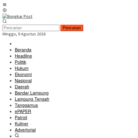
Loncat
Menu
ke
Mobile
konten
Pencarian
Minggu, 9 Agustus 2026
Beranda
Headline
Politik
Hukum
Ekonomi
Nasional
Daerah
Bandar Lampung
Lampung Tengah
Tanggamus
ePAPER
Patroli
Kuliner
Advertorial