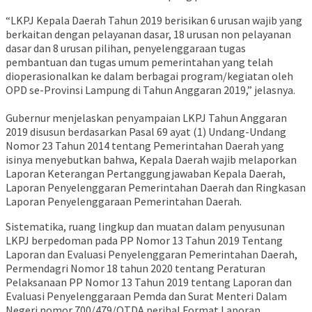
“LKPJ Kepala Daerah Tahun 2019 berisikan 6 urusan wajib yang
berkaitan dengan pelayanan dasar, 18 urusan non pelayanan
dasar dan 8 urusan pilihan, penyelenggaraan tugas
pembantuan dan tugas umum pemerintahan yang telah
dioperasionalkan ke dalam berbagai program/kegiatan oleh
OPD se-Provinsi Lampung di Tahun Anggaran 2019,” jelasnya.
Gubernur menjelaskan penyampaian LKPJ Tahun Anggaran
2019 disusun berdasarkan Pasal 69 ayat (1) Undang-Undang
Nomor 23 Tahun 2014 tentang Pemerintahan Daerah yang
isinya menyebutkan bahwa, Kepala Daerah wajib melaporkan
Laporan Keterangan Pertanggungjawaban Kepala Daerah,
Laporan Penyelenggaran Pemerintahan Daerah dan Ringkasan
Laporan Penyelenggaraan Pemerintahan Daerah.
Sistematika, ruang lingkup dan muatan dalam penyusunan
LKPJ berpedoman pada PP Nomor 13 Tahun 2019 Tentang
Laporan dan Evaluasi Penyelenggaran Pemerintahan Daerah,
Permendagri Nomor 18 tahun 2020 tentang Peraturan
Pelaksanaan PP Nomor 13 Tahun 2019 tentang Laporan dan
Evaluasi Penyelenggaraan Pemda dan Surat Menteri Dalam
Negeri nomor 700/479/OTDA perihal Format Laporan