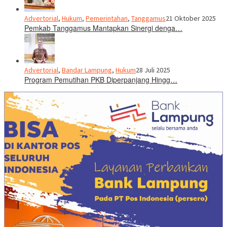
Advertorial
,
Hukum
,
Pemerintahan
,
Tanggamus
21 Oktober 2025
Pemkab Tanggamus Mantapkan Sinergi denga…
Advertorial
,
Bandar Lampung
,
Hukum
28 Juli 2025
Program Pemutihan PKB Diperpanjang Hingg…