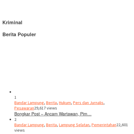
Kriminal
Berita Populer
1
Bandar Lampung
,
Berita
,
Hukum
,
Pers dan Jurnalis
,
Pesawaran
29,617 views
Bongkar Post – Ancam Wartawan, Pim…
2
Bandar Lampung
,
Berita
,
Lampung Selatan
,
Pemerintahan
22,601
views