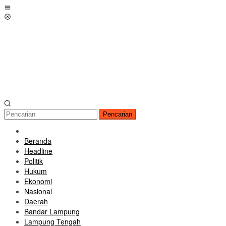
Loncat
Menu
ke
Mobile
konten
Pencarian
Beranda
Headline
Politik
Hukum
Ekonomi
Nasional
Daerah
Bandar Lampung
Lampung Tengah