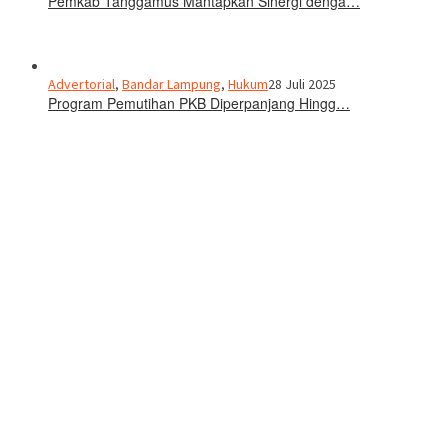
Pemkab Tanggamus Mantapkan Sinergi denga…
Advertorial
,
Bandar Lampung
,
Hukum
28 Juli 2025
Program Pemutihan PKB Diperpanjang Hingg…