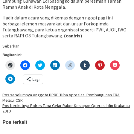
Lampung Gunawan Edi Sasongko dalam peresmian Taman
Ramah Anak di Kota Menggala.
Hadir dalam acara yang dikemas dengan ngopi pagi ini
berbagai elemen masyarakat dan unsur Forkopimda
Tulangbawang, para ketua organisasi seperti PWI, AJOI, IWO
serta RAPI O8 Tulangbawang.
(can/ris)
Sebarkan
Bagikan ini:
Klik
Klik
Klik
Klik
Klik
Klik
Klik
Klik
untuk
untuk
untuk
untuk
untuk
untuk
untuk
untuk
mencetak(Membuka
membagikan
berbagi
berbagi
berbagi
berbagi
berbagi
berbagi
di
di
pada
di
pada
pada
pada
via
Klik
Lagi
jendela
Facebook(Membuka
Twitter(Membuka
Linkedln(Membuka
Reddit(Membuka
Tumblr(Membuka
Pinterest(Membu
Pocket(
untuk
yang
di
di
di
di
di
di
di
berbagi
baru)
jendela
jendela
jendela
jendela
jendela
jendela
jendela
di
yang
yang
yang
yang
yang
yang
yang
Telegram(Membuka
Navigasi
Pos sebelumnya
Anggota DPRD Tuba Apresiasi Pembangunan TRA
baru)
baru)
baru)
baru)
baru)
baru)
baru)
di
Melalui CSR
jendela
pos
yang
Pos berikutnya
Polres Tuba Gelar Rakor Kesiapan Operasi Lilin Krakatau
baru)
2019
Pos terkait