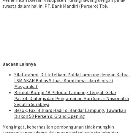
Pemerintah Daerah Kabupaten Tulangnawang dengan pihak
swasta dalam hal ini PT. Bank Mandiri (Persero) Tbk.
Bacaan Lainnya
Silaturahmi, Dit Intelkam Polda Lampung dengan Ketua
LSM AKAR Bahas Situasi Kamtibmas dan Aspirasi
Masyarakat
Brimob Kompi 4B Pelopor Lampung Tengah Gelar
Patroli Dialogis dan Pengamanan Hari Santri Nasional di
Seputih Surabaya
Besok, Faxi Billiard Hadir di Bandar Lampung, Tawarkan
Diskon 50 Persen di Grand Opening
Mengingat, keberhasilan pembangunan tidak mungkin
tercapai tanpa adanya dukungan dari seluruh stakeholder,