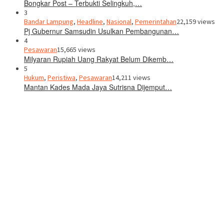
Bongkar Post – Terbukti Selingkuh,…
3
Bandar Lampung
,
Headline
,
Nasional
,
Pemerintahan
22,159 views
Pj Gubernur Samsudin Usulkan Pembangunan…
4
Pesawaran
15,665 views
Milyaran Rupiah Uang Rakyat Belum Dikemb…
5
Hukum
,
Peristiwa
,
Pesawaran
14,211 views
Mantan Kades Mada Jaya Sutrisna Dijemput…