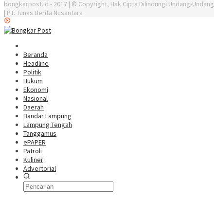
bongkarpost.id - 2017 | © Copyright, Hak Cipta Dilindungi Undang-Undang
| PT. Tunas Berita Nusantara
Beranda
Headline
Politik
Hukum
Ekonomi
Nasional
Daerah
Bandar Lampung
Lampung Tengah
Tanggamus
ePAPER
Patroli
Kuliner
Advertorial