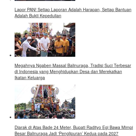
Lapor PAN! Setiap Laporan Adalah Harapan, Setiap Bantuan
Adalah Bukti Kepedulian
Megahnya Ngaben Massal Balinuraga, Tradisi Suci Terbesar
di Indonesia yang Menghidupkan Desa dan Merekatkan
Ikatan Keluarga
Diarak di Atas Bade 24 Meter, Bupati Radityo Egi Bawa Mimpi
Besar Balinuraga Jadi ‘Penglipuran’ Kedua pada 2027