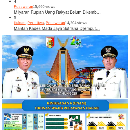
4
Pesawaran
15,660 views
Milyaran Rupiah Uang Rakyat Belum Dikemb…
5
Hukum
,
Peristiwa
,
Pesawaran
14,204 views
Mantan Kades Mada Jaya Sutrisna Dijemput…