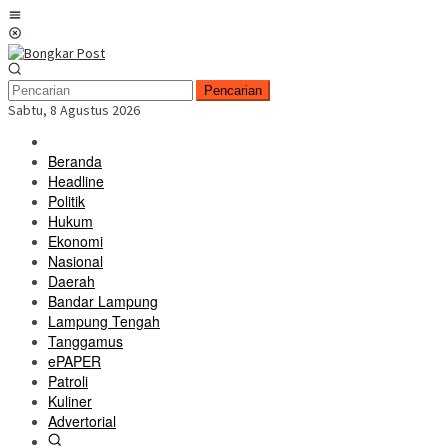
Loncat
Menu
ke
Mobile
konten
Pencarian
Sabtu, 8 Agustus 2026
Beranda
Headline
Politik
Hukum
Ekonomi
Nasional
Daerah
Bandar Lampung
Lampung Tengah
Tanggamus
ePAPER
Patroli
Kuliner
Advertorial