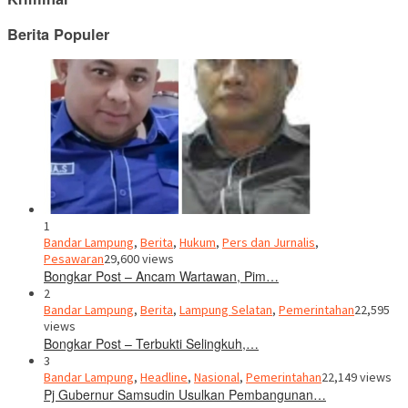
Berita Populer
1
Bandar Lampung
,
Berita
,
Hukum
,
Pers dan Jurnalis
,
Pesawaran
29,600 views
Bongkar Post – Ancam Wartawan, Pim…
2
Bandar Lampung
,
Berita
,
Lampung Selatan
,
Pemerintahan
22,595
views
Bongkar Post – Terbukti Selingkuh,…
3
Bandar Lampung
,
Headline
,
Nasional
,
Pemerintahan
22,149 views
Pj Gubernur Samsudin Usulkan Pembangunan…