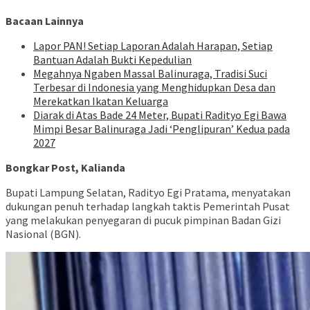
Bacaan Lainnya
Lapor PAN! Setiap Laporan Adalah Harapan, Setiap
Bantuan Adalah Bukti Kepedulian
Megahnya Ngaben Massal Balinuraga, Tradisi Suci
Terbesar di Indonesia yang Menghidupkan Desa dan
Merekatkan Ikatan Keluarga
Diarak di Atas Bade 24 Meter, Bupati Radityo Egi Bawa
Mimpi Besar Balinuraga Jadi ‘Penglipuran’ Kedua pada
2027
Bongkar Post, Kalianda
Bupati Lampung Selatan, Radityo Egi Pratama, menyatakan
dukungan penuh terhadap langkah taktis Pemerintah Pusat
yang melakukan penyegaran di pucuk pimpinan Badan Gizi
Nasional (BGN).