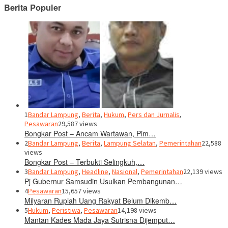
Berita Populer
1
Bandar Lampung
,
Berita
,
Hukum
,
Pers dan Jurnalis
,
Pesawaran
29,587 views
Bongkar Post – Ancam Wartawan, Pim…
2
Bandar Lampung
,
Berita
,
Lampung Selatan
,
Pemerintahan
22,588
views
Bongkar Post – Terbukti Selingkuh,…
3
Bandar Lampung
,
Headline
,
Nasional
,
Pemerintahan
22,139 views
Pj Gubernur Samsudin Usulkan Pembangunan…
4
Pesawaran
15,657 views
Milyaran Rupiah Uang Rakyat Belum Dikemb…
5
Hukum
,
Peristiwa
,
Pesawaran
14,198 views
Mantan Kades Mada Jaya Sutrisna Dijemput…