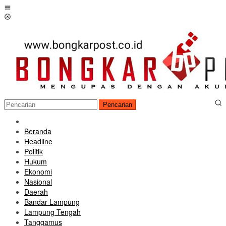
Loncat
Menu
ke
Mobile
konten
Pencarian
Beranda
Headline
Politik
Hukum
Ekonomi
Nasional
Daerah
Bandar Lampung
Lampung Tengah
Tanggamus