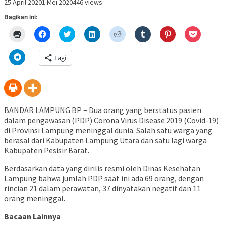
25 April 2020
1 Mei 2020
446 views
Bagikan ini:
Klik
Klik
Klik
Klik
Klik
Klik
Klik
Klik
untuk
untuk
untuk
untuk
untuk
untuk
untuk
untuk
mencetak(Membuka
membagikan
berbagi
berbagi
berbagi
berbagi
berbagi
berbagi
di
di
pada
di
pada
pada
pada
via
Klik
Lagi
jendela
Facebook(Membuka
Twitter(Membuka
Linkedln(Membuka
Reddit(Membuka
Tumblr(Membuka
Pinterest(Membu
Pocket(
untuk
yang
di
di
di
di
di
di
di
berbagi
baru)
jendela
jendela
jendela
jendela
jendela
jendela
jendela
di
yang
yang
yang
yang
yang
yang
yang
Telegram(Membuka
baru)
baru)
baru)
baru)
baru)
baru)
baru)
di
jendela
yang
baru)
BANDAR LAMPUNG BP – Dua orang yang berstatus pasien
dalam pengawasan (PDP) Corona Virus Disease 2019 (Covid-19)
di Provinsi Lampung meninggal dunia. Salah satu warga yang
berasal dari Kabupaten Lampung Utara dan satu lagi warga
Kabupaten Pesisir Barat.
Berdasarkan data yang dirilis resmi oleh Dinas Kesehatan
Lampung bahwa jumlah PDP saat ini ada 69 orang, dengan
rincian 21 dalam perawatan, 37 dinyatakan negatif dan 11
orang meninggal.
Bacaan Lainnya