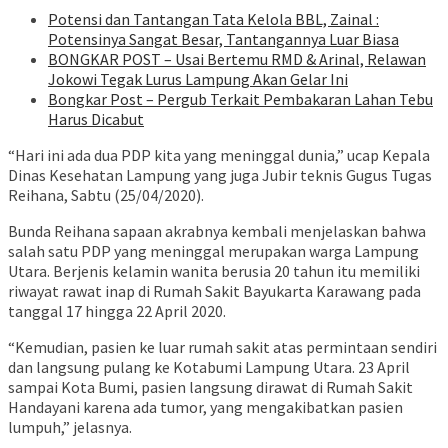
Potensi dan Tantangan Tata Kelola BBL, Zainal :
Potensinya Sangat Besar, Tantangannya Luar Biasa
BONGKAR POST – Usai Bertemu RMD & Arinal, Relawan
Jokowi Tegak Lurus Lampung Akan Gelar Ini
Bongkar Post – Pergub Terkait Pembakaran Lahan Tebu
Harus Dicabut
“Hari ini ada dua PDP kita yang meninggal dunia,” ucap Kepala
Dinas Kesehatan Lampung yang juga Jubir teknis Gugus Tugas
Reihana, Sabtu (25/04/2020).
Bunda Reihana sapaan akrabnya kembali menjelaskan bahwa
salah satu PDP yang meninggal merupakan warga Lampung
Utara. Berjenis kelamin wanita berusia 20 tahun itu memiliki
riwayat rawat inap di Rumah Sakit Bayukarta Karawang pada
tanggal 17 hingga 22 April 2020.
“Kemudian, pasien ke luar rumah sakit atas permintaan sendiri
dan langsung pulang ke Kotabumi Lampung Utara. 23 April
sampai Kota Bumi, pasien langsung dirawat di Rumah Sakit
Handayani karena ada tumor, yang mengakibatkan pasien
lumpuh,” jelasnya.