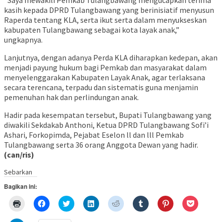
“Saya mewakili Pemkab Tulangbawang mengucapkan terima
kasih kepada DPRD Tulangbawang yang berinisiatif menyusun
Raperda tentang KLA, serta ikut serta dalam menyukseskan
kabupaten Tulangbawang sebagai kota layak anak,”
ungkapnya.
Lanjutnya, dengan adanya Perda KLA diharapkan kedepan, akan
menjadi payung hukum bagi Pemkab dan masyarakat dalam
menyelenggarakan Kabupaten Layak Anak, agar terlaksana
secara terencana, terpadu dan sistematis guna menjamin
pemenuhan hak dan perlindungan anak.
Hadir pada kesempatan tersebut, Bupati Tulangbawang yang
diwakili Sekdakab Anthoni, Ketua DPRD Tulangbawang Sofi’i
Ashari, Forkopimda, Pejabat Eselon ll dan lll Pemkab
Tulangbawang serta 36 orang Anggota Dewan yang hadir.
(can/ris)
Sebarkan
Bagikan ini:
Klik
Klik
Klik
Klik
Klik
Klik
Klik
Klik
untuk
untuk
untuk
untuk
untuk
untuk
untuk
untuk
mencetak(Membuka
membagikan
berbagi
berbagi
berbagi
berbagi
berbagi
berbagi
di
di
pada
di
pada
pada
pada
via