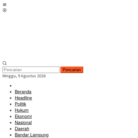
Loncat
Menu
ke
Mobile
konten
Pencarian
Minggu, 9 Agustus 2026
Beranda
Headline
Politik
Hukum
Ekonomi
Nasional
Daerah
Bandar Lampung