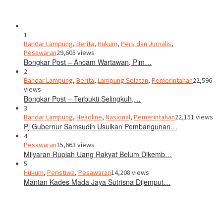
1
Bandar Lampung
,
Berita
,
Hukum
,
Pers dan Jurnalis
,
Pesawaran
29,605 views
Bongkar Post – Ancam Wartawan, Pim…
2
Bandar Lampung
,
Berita
,
Lampung Selatan
,
Pemerintahan
22,596
views
Bongkar Post – Terbukti Selingkuh,…
3
Bandar Lampung
,
Headline
,
Nasional
,
Pemerintahan
22,151 views
Pj Gubernur Samsudin Usulkan Pembangunan…
4
Pesawaran
15,663 views
Milyaran Rupiah Uang Rakyat Belum Dikemb…
5
Hukum
,
Peristiwa
,
Pesawaran
14,208 views
Mantan Kades Mada Jaya Sutrisna Dijemput…