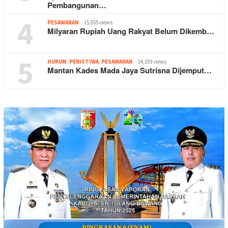
Pembangunan…
4
PESAWARAN
15,655 views
Milyaran Rupiah Uang Rakyat Belum Dikemb…
5
HUKUM
,
PERISTIWA
,
PESAWARAN
14,193 views
Mantan Kades Mada Jaya Sutrisna Dijemput…