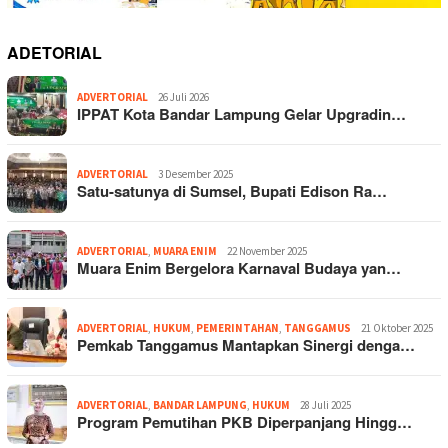
ADETORIAL
ADVERTORIAL
26 Juli 2026
IPPAT Kota Bandar Lampung Gelar Upgradin…
ADVERTORIAL
3 Desember 2025
Satu-satunya di Sumsel, Bupati Edison Ra…
ADVERTORIAL
,
MUARA ENIM
22 November 2025
Muara Enim Bergelora Karnaval Budaya yan…
ADVERTORIAL
,
HUKUM
,
PEMERINTAHAN
,
TANGGAMUS
21 Oktober 2025
Pemkab Tanggamus Mantapkan Sinergi denga…
ADVERTORIAL
,
BANDAR LAMPUNG
,
HUKUM
28 Juli 2025
Program Pemutihan PKB Diperpanjang Hingg…