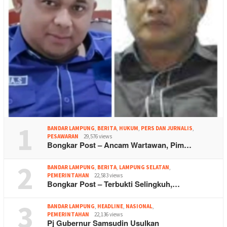
1
BANDAR LAMPUNG
,
BERITA
,
HUKUM
,
PERS DAN JURNALIS
,
PESAWARAN
29,576 views
Bongkar Post – Ancam Wartawan, Pim…
2
BANDAR LAMPUNG
,
BERITA
,
LAMPUNG SELATAN
,
PEMERINTAHAN
22,583 views
Bongkar Post – Terbukti Selingkuh,…
3
BANDAR LAMPUNG
,
HEADLINE
,
NASIONAL
,
PEMERINTAHAN
22,136 views
Pj Gubernur Samsudin Usulkan