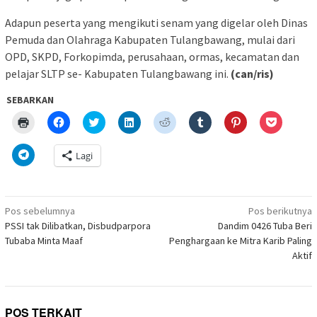
Adapun peserta yang mengikuti senam yang digelar oleh Dinas
Pemuda dan Olahraga Kabupaten Tulangbawang, mulai dari
OPD, SKPD, Forkopimda, perusahaan, ormas, kecamatan dan
pelajar SLTP se- Kabupaten Tulangbawang ini.
(can/ris)
SEBARKAN
Klik
Klik
Klik
Klik
Klik
Klik
Klik
Klik
untuk
untuk
untuk
untuk
untuk
untuk
untuk
untuk
mencetak(Membuka
membagikan
berbagi
berbagi
berbagi
berbagi
berbagi
berbagi
di
di
pada
di
pada
pada
pada
via
Klik
Lagi
jendela
Facebook(Membuka
Twitter(Membuka
Linkedln(Membuka
Reddit(Membuka
Tumblr(Membuka
Pinterest(Membu
Pocket(
untuk
yang
di
di
di
di
di
di
di
berbagi
baru)
jendela
jendela
jendela
jendela
jendela
jendela
jendela
di
yang
yang
yang
yang
yang
yang
yang
Telegram(Membuka
baru)
baru)
baru)
baru)
baru)
baru)
baru)
di
Navigasi
jendela
Pos sebelumnya
Pos berikutnya
yang
pos
PSSI tak Dilibatkan, Disbudparpora
Dandim 0426 Tuba Beri
baru)
Tubaba Minta Maaf
Penghargaan ke Mitra Karib Paling
Aktif
POS TERKAIT