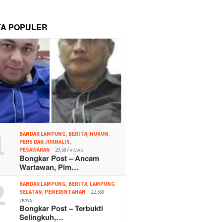
TA POPULER
1
BANDAR LAMPUNG
,
BERITA
,
HUKUM
,
PERS DAN JURNALIS
,
PESAWARAN
29,587 views
Bongkar Post – Ancam
Wartawan, Pim…
2
BANDAR LAMPUNG
,
BERITA
,
LAMPUNG
SELATAN
,
PEMERINTAHAN
22,588
views
Bongkar Post – Terbukti
Selingkuh,…