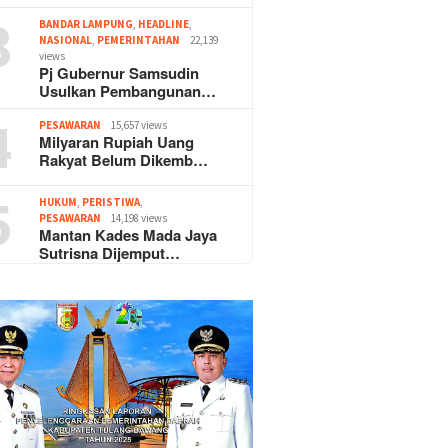
3
BANDAR LAMPUNG
,
HEADLINE
,
NASIONAL
,
PEMERINTAHAN
22,139
views
Pj Gubernur Samsudin
Usulkan Pembangunan…
4
PESAWARAN
15,657 views
Milyaran Rupiah Uang
Rakyat Belum Dikemb…
5
HUKUM
,
PERISTIWA
,
PESAWARAN
14,198 views
Mantan Kades Mada Jaya
Sutrisna Dijemput…