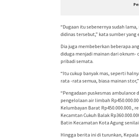
Pe
“Dugaan itu sebenernya sudah lam
didinas tersebut,” kata sumber yang
Dia juga membeberkan beberapa angg
diduga menjadi mainan dari oknum-
pribadi semata.
“Itu cukup banyak mas, seperti halny
rata -rata semua, biasa mainan stor,
“Pengadaan puskesmas ambulance dob
pengelolaan air limbah Rp450.000.0
Kelumbayan Barat Rp450.000.000., r
Kecamtan Cukuh Balak Rp360.000.00
Batin Kecamatan Kota Agung senilai R
Hingga berita ini di turunkan, Kepa