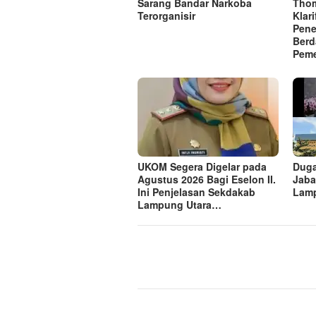
Sarang Bandar Narkoba
Thom
Terorganisir
Klar
Pene
Berd
Peme
UKOM Segera Digelar pada
Dug
Agustus 2026 Bagi Eselon II.
Jaba
Ini Penjelasan Sekdakab
Lam
Lampung Utara…