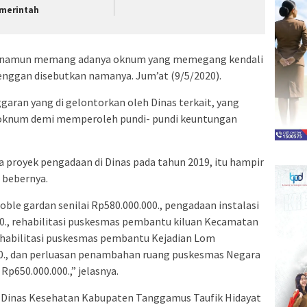
merintah
a, namun memang adanya oknum yang memegang kendali
 enggan disebutkan namanya. Jum’at (9/5/2020).
aran yang di gelontorkan oleh Dinas terkait, yang
 oknum demi memperoleh pundi- pundi keuntungan
a proyek pengadaan di Dinas pada tahun 2019, itu hampir
” bebernya.
le gardan senilai Rp580.000.000., pengadaan instalasi
00., rehabilitasi puskesmas pembantu kiluan Kecamatan
ehabilitasi puskesmas pembantu Kejadian Lom
0., dan perluasan penambahan ruang puskesmas Negara
p650.000.000.,” jelasnya.
la Dinas Kesehatan Kabupaten Tanggamus Taufik Hidayat