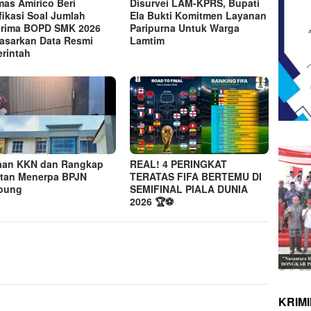
as Amirico Beri
Disurvei LAM-KPRS, Bupati
ifikasi Soal Jumlah
Ela Bukti Komitmen Layanan
rima BOPD SMK 2026
Paripurna Untuk Warga
asarkan Data Resmi
Lamtim
rintah
aan KKN dan Rangkap
REAL! 4 PERINGKAT
tan Menerpa BPJN
TERATAS FIFA BERTEMU DI
pung
SEMIFINAL PIALA DUNIA
2026 🏆⚽
KRIM