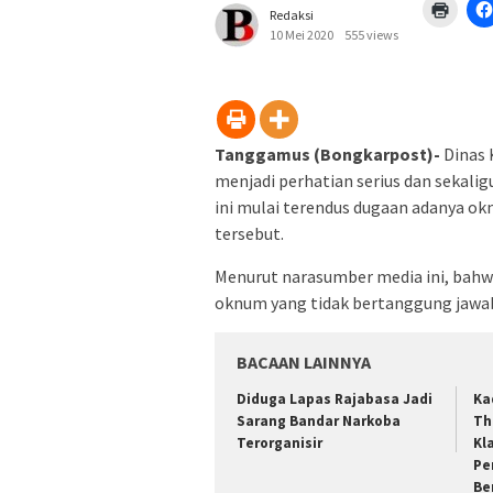
Klik
Redaksi
untuk
mence
10 Mei 2020
555 views
di
jendel
yang
baru)
Tanggamus (Bongkarpost)-
Dinas
menjadi perhatian serius dan sekalig
ini mulai terendus dugaan adanya o
tersebut.
Menurut narasumber media ini, bah
oknum yang tidak bertanggung jawab 
BACAAN LAINNYA
Diduga Lapas Rajabasa Jadi
Ka
Sarang Bandar Narkoba
Th
Terorganisir
Kl
Pe
Be