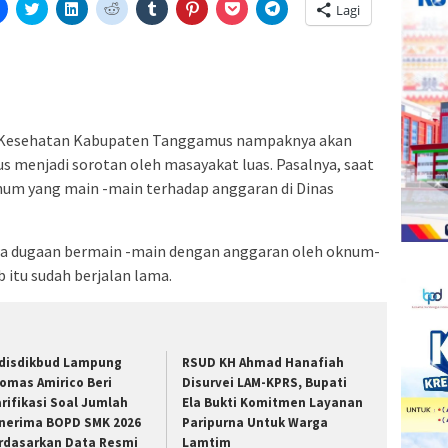
Klik
Klik
Klik
Klik
Klik
Klik
Klik
Klik
Lagi
untuk
untuk
untuk
untuk
untuk
untuk
untuk
untuk
tak(Membuka
membagikan
berbagi
berbagi
berbagi
berbagi
berbagi
berbagi
berbagi
di
pada
di
pada
pada
pada
via
di
a
Facebook(Membuka
Twitter(Membuka
Linkedln(Membuka
Reddit(Membuka
Tumblr(Membuka
Pinterest(Membuka
Pocket(Membuka
Telegram(Membuka
di
di
di
di
di
di
di
di
jendela
jendela
jendela
jendela
jendela
jendela
jendela
jendela
yang
yang
yang
yang
yang
yang
yang
yang
baru)
baru)
baru)
baru)
baru)
baru)
baru)
baru)
 Kesehatan Kabupaten Tanggamus nampaknya akan
us menjadi sorotan oleh masayakat luas. Pasalnya, saat
knum yang main -main terhadap anggaran di Dinas
wa dugaan bermain -main dengan anggaran oleh oknum-
itu sudah berjalan lama.
disdikbud Lampung
RSUD KH Ahmad Hanafiah
omas Amirico Beri
Disurvei LAM-KPRS, Bupati
arifikasi Soal Jumlah
Ela Bukti Komitmen Layanan
nerima BOPD SMK 2026
Paripurna Untuk Warga
rdasarkan Data Resmi
Lamtim