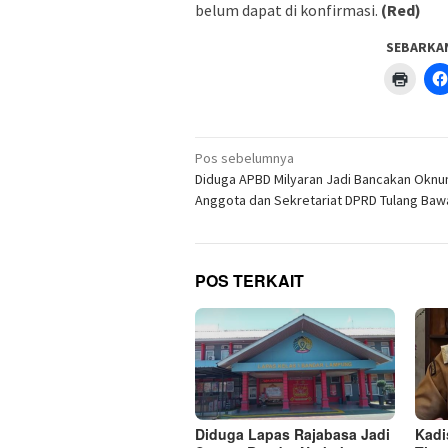
belum dapat di konfirmasi.
(Red)
SEBARKA
Klik
untuk
menc
di
jendel
yang
Navigasi
baru)
Pos sebelumnya
pos
Diduga APBD Milyaran Jadi Bancakan Okn
Anggota dan Sekretariat DPRD Tulang Ba
POS TERKAIT
Diduga Lapas Rajabasa Jadi
Kadi