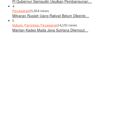
Pj Gubernur Samsudin Usulkan Pembangunan…
4
Pesawaran
15,654 views
Milyaran Rupiah Uang Rakyat Belum Dikemb…
5
Hukum
,
Peristiwa
,
Pesawaran
14,192 views
Mantan Kades Mada Jaya Sutrisna Dijemput…