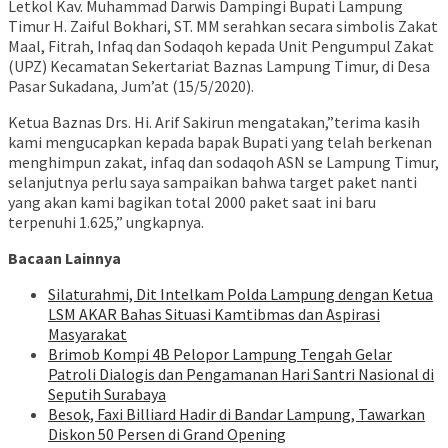
Letkol Kav. Muhammad Darwis Dampingi Bupati Lampung
Timur H. Zaiful Bokhari, ST. MM serahkan secara simbolis Zakat
Maal, Fitrah, Infaq dan Sodaqoh kepada Unit Pengumpul Zakat
(UPZ) Kecamatan Sekertariat Baznas Lampung Timur, di Desa
Pasar Sukadana, Jum’at (15/5/2020).
Ketua Baznas Drs. Hi. Arif Sakirun mengatakan,”terima kasih
kami mengucapkan kepada bapak Bupati yang telah berkenan
menghimpun zakat, infaq dan sodaqoh ASN se Lampung Timur,
selanjutnya perlu saya sampaikan bahwa target paket nanti
yang akan kami bagikan total 2000 paket saat ini baru
terpenuhi 1.625,” ungkapnya.
Bacaan Lainnya
Silaturahmi, Dit Intelkam Polda Lampung dengan Ketua
LSM AKAR Bahas Situasi Kamtibmas dan Aspirasi
Masyarakat
Brimob Kompi 4B Pelopor Lampung Tengah Gelar
Patroli Dialogis dan Pengamanan Hari Santri Nasional di
Seputih Surabaya
Besok, Faxi Billiard Hadir di Bandar Lampung, Tawarkan
Diskon 50 Persen di Grand Opening