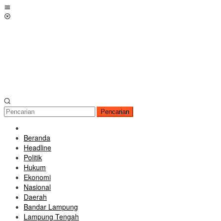
Loncat
Menu
ke
Mobile
konten
Pencarian
Beranda
Headline
Politik
Hukum
Ekonomi
Nasional
Daerah
Bandar Lampung
Lampung Tengah