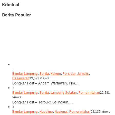
Kriminal
Berita Populer
1
Bandar Lampung
,
Berita
,
Hukum
,
Pers dan Jurnalis
,
Pesawaran
29,573 views
Bongkar Post – Ancam Wartawan, Pim…
2
Bandar Lampung
,
Berita
,
Lampung Selatan
,
Pemerintahan
22,581
views
Bongkar Post – Terbukti Selingkuh,…
3
Bandar Lampung
,
Headline
,
Nasional
,
Pemerintahan
22,135 views