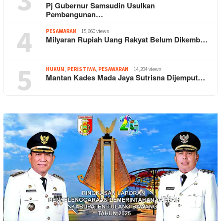
Pj Gubernur Samsudin Usulkan
Pembangunan…
4
PESAWARAN
15,660 views
Milyaran Rupiah Uang Rakyat Belum Dikemb…
5
HUKUM
,
PERISTIWA
,
PESAWARAN
14,204 views
Mantan Kades Mada Jaya Sutrisna Dijemput…