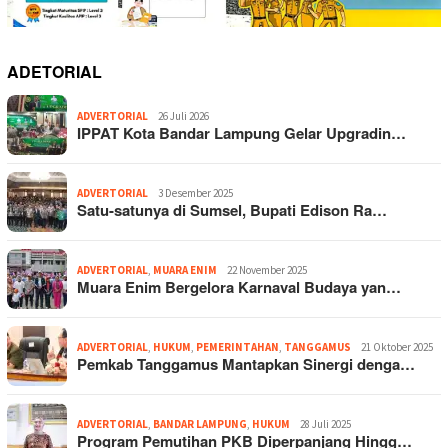
ADETORIAL
ADVERTORIAL
26 Juli 2026
IPPAT Kota Bandar Lampung Gelar Upgradin…
ADVERTORIAL
3 Desember 2025
Satu-satunya di Sumsel, Bupati Edison Ra…
ADVERTORIAL
,
MUARA ENIM
22 November 2025
Muara Enim Bergelora Karnaval Budaya yan…
ADVERTORIAL
,
HUKUM
,
PEMERINTAHAN
,
TANGGAMUS
21 Oktober 2025
Pemkab Tanggamus Mantapkan Sinergi denga…
ADVERTORIAL
,
BANDAR LAMPUNG
,
HUKUM
28 Juli 2025
Program Pemutihan PKB Diperpanjang Hingg…