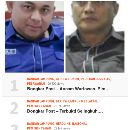
1
BANDAR LAMPUNG
,
BERITA
,
HUKUM
,
PERS DAN JURNALIS
,
PESAWARAN
29,600 views
Bongkar Post – Ancam Wartawan, Pim…
2
BANDAR LAMPUNG
,
BERITA
,
LAMPUNG SELATAN
,
PEMERINTAHAN
22,595 views
Bongkar Post – Terbukti Selingkuh,…
3
BANDAR LAMPUNG
,
HEADLINE
,
NASIONAL
,
PEMERINTAHAN
22,149 views