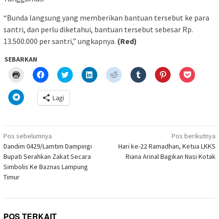
“Bunda langsung yang memberikan bantuan tersebut ke para
santri, dan perlu diketahui, bantuan tersebut sebesar Rp.
13.500.000 per santri,” ungkapnya.
(Red)
SEBARKAN
Klik
Klik
Klik
Klik
Klik
Klik
Klik
Klik
untuk
untuk
untuk
untuk
untuk
untuk
untuk
untuk
mencetak(Membuka
membagikan
berbagi
berbagi
berbagi
berbagi
berbagi
berbagi
di
di
pada
di
pada
pada
pada
via
Klik
Lagi
jendela
Facebook(Membuka
Twitter(Membuka
Linkedln(Membuka
Reddit(Membuka
Tumblr(Membuka
Pinterest(Membu
Pocket(
untuk
yang
di
di
di
di
di
di
di
berbagi
baru)
jendela
jendela
jendela
jendela
jendela
jendela
jendela
di
yang
yang
yang
yang
yang
yang
yang
Telegram(Membuka
baru)
baru)
baru)
baru)
baru)
baru)
baru)
di
Navigasi
jendela
Pos sebelumnya
Pos berikutnya
yang
pos
Dandim 0429/Lamtim Dampingi
Hari ke-22 Ramadhan, Ketua LKKS
baru)
Bupati Serahkan Zakat Secara
Riana Arinal Bagikan Nasi Kotak
Simbolis Ke Baznas Lampung
Timur
POS TERKAIT