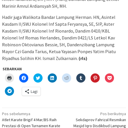
Marinir Amrul Ardiansyah SH, MH.
Hadir juga Walikota Bandar Lampung Herman. HN, Asintel
Kasdam II/SWJ Kolonel Inf Sapta Feryansya, SE, SIP, Aster
Kasdam II/SWJ Kolonel Inf Rionardo, Dandim 0410/KBL
Kolonel Inf Romas Herlandes, Dandim 0421/LS Letkol Kav
Robinson Oktovianus Bessie, SH, Dandenzibang Lampung
Mayor Czi Ganda Tarius, Ketua Yayasan Ponpes Yatim Piatu
Riyadhus Solihin KH. Ismail Zulkarnain.
(rls)
SEBARKAN
Klik
Klik
Klik
Klik
Klik
Klik
Klik
Klik
untuk
untuk
untuk
untuk
untuk
untuk
untuk
untuk
mencetak(Membuka
membagikan
berbagi
berbagi
berbagi
berbagi
berbagi
berbagi
di
di
pada
di
pada
pada
pada
via
Klik
Lagi
jendela
Facebook(Membuka
Twitter(Membuka
Linkedln(Membuka
Reddit(Membuka
Tumblr(Membuka
Pinterest(Membu
Pocket(
untuk
yang
di
di
di
di
di
di
di
berbagi
baru)
jendela
jendela
jendela
jendela
jendela
jendela
jendela
di
yang
yang
yang
yang
yang
yang
yang
Telegram(Membuka
baru)
baru)
baru)
baru)
baru)
baru)
baru)
di
Navigasi
jendela
Pos sebelumnya
Pos berikutnya
yang
pos
Atlet Karate Brigif 4 Mar/BS Raih
Sekdaprov Fahrizal Resmikan
baru)
Prestasi di Open Turnamen Karate
Masjid Iqro Disdikbud Lampung