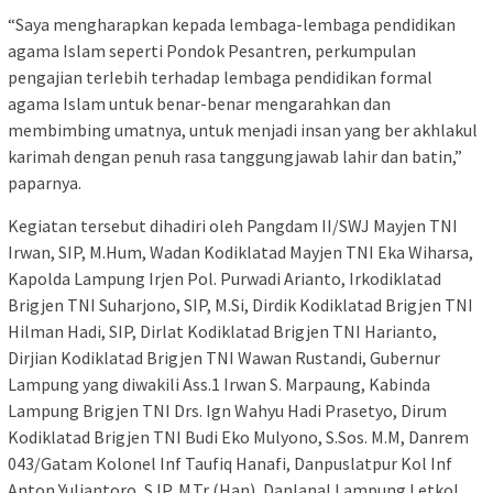
“Saya mengharapkan kepada lembaga-lembaga pendidikan
agama Islam seperti Pondok Pesantren, perkumpulan
pengajian terIebih terhadap lembaga pendidikan formal
agama Islam untuk benar-benar mengarahkan dan
membimbing umatnya, untuk menjadi insan yang ber akhlakul
karimah dengan penuh rasa tanggungjawab lahir dan batin,”
paparnya.
Kegiatan tersebut dihadiri oleh Pangdam II/SWJ Mayjen TNI
Irwan, SIP, M.Hum, Wadan Kodiklatad Mayjen TNI Eka Wiharsa,
Kapolda Lampung Irjen Pol. Purwadi Arianto, Irkodiklatad
Brigjen TNI Suharjono, SIP, M.Si, Dirdik Kodiklatad Brigjen TNI
Hilman Hadi, SIP, Dirlat Kodiklatad Brigjen TNI Harianto,
Dirjian Kodiklatad Brigjen TNI Wawan Rustandi, Gubernur
Lampung yang diwakili Ass.1 Irwan S. Marpaung, Kabinda
Lampung Brigjen TNI Drs. Ign Wahyu Hadi Prasetyo, Dirum
Kodiklatad Brigjen TNI Budi Eko Mulyono, S.Sos. M.M, Danrem
043/Gatam Kolonel Inf Taufiq Hanafi, Danpuslatpur Kol Inf
Anton Yuliantoro, S.IP, M.Tr (Han), Danlanal Lampung Letkol