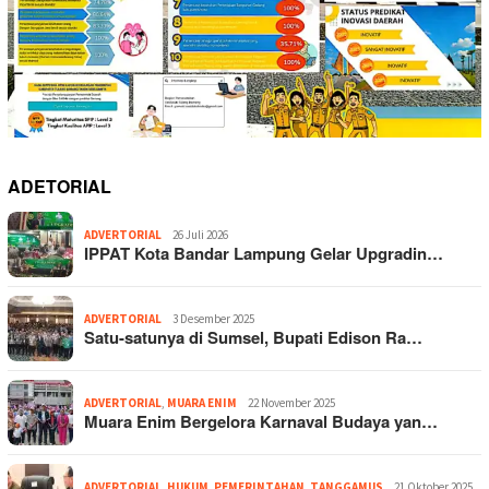
ADETORIAL
ADVERTORIAL
26 Juli 2026
IPPAT Kota Bandar Lampung Gelar Upgradin…
ADVERTORIAL
3 Desember 2025
Satu-satunya di Sumsel, Bupati Edison Ra…
ADVERTORIAL
,
MUARA ENIM
22 November 2025
Muara Enim Bergelora Karnaval Budaya yan…
ADVERTORIAL
,
HUKUM
,
PEMERINTAHAN
,
TANGGAMUS
21 Oktober 2025