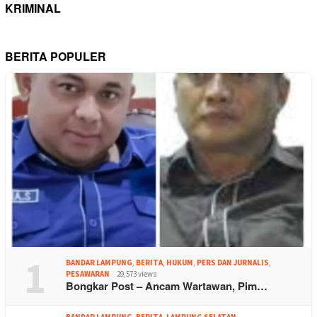
KRIMINAL
BERITA POPULER
1
BANDAR LAMPUNG
,
BERITA
,
HUKUM
,
PERS DAN JURNALIS
,
PESAWARAN
29,573 views
Bongkar Post – Ancam Wartawan, Pim…