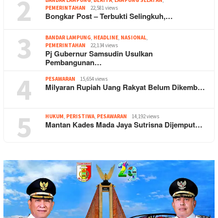
2
BANDAR LAMPUNG
,
BERITA
,
LAMPUNG SELATAN
,
PEMERINTAHAN
22,581 views
Bongkar Post – Terbukti Selingkuh,…
3
BANDAR LAMPUNG
,
HEADLINE
,
NASIONAL
,
PEMERINTAHAN
22,134 views
Pj Gubernur Samsudin Usulkan
Pembangunan…
4
PESAWARAN
15,654 views
Milyaran Rupiah Uang Rakyat Belum Dikemb…
5
HUKUM
,
PERISTIWA
,
PESAWARAN
14,192 views
Mantan Kades Mada Jaya Sutrisna Dijemput…