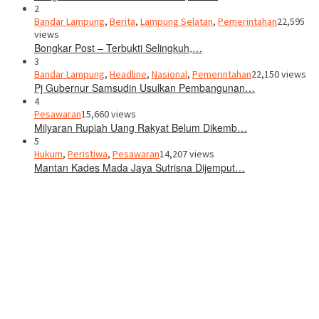
2
Bandar Lampung
,
Berita
,
Lampung Selatan
,
Pemerintahan
22,595
views
Bongkar Post – Terbukti Selingkuh,…
3
Bandar Lampung
,
Headline
,
Nasional
,
Pemerintahan
22,150 views
Pj Gubernur Samsudin Usulkan Pembangunan…
4
Pesawaran
15,660 views
Milyaran Rupiah Uang Rakyat Belum Dikemb…
5
Hukum
,
Peristiwa
,
Pesawaran
14,207 views
Mantan Kades Mada Jaya Sutrisna Dijemput…