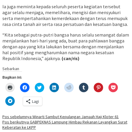
Ia juga meminta kepada seluruh peserta kegiatan tersebut
agar selalu menjaga, memelihara, mengisi dan mensyukuri
serta mempertahankan kemerdekaan dengan terus memupuk
rasa cinta tanah air serta rasa persatuan dan kesatuan bangsa.
“Kita sebagai putra-putri bangsa harus selalu semangat dalam
menjalankan hari-hari yang ada, buat para pahlawan bangga
dengan apa yang kita lakukan bersama dengan menjalankan
hal positif yang mengharumkan nama negara kesatuan
Republik Indonesia,” ajaknya.
(can/ris)
Sebarkan
Bagikan ini:
Klik
Klik
Klik
Klik
Klik
Klik
Klik
Klik
untuk
untuk
untuk
untuk
untuk
untuk
untuk
untuk
mencetak(Membuka
membagikan
berbagi
berbagi
berbagi
berbagi
berbagi
berbagi
di
di
pada
di
pada
pada
pada
via
Klik
Lagi
jendela
Facebook(Membuka
Twitter(Membuka
Linkedln(Membuka
Reddit(Membuka
Tumblr(Membuka
Pinterest(Membu
Pocket(
untuk
yang
di
di
di
di
di
di
di
berbagi
baru)
jendela
jendela
jendela
jendela
jendela
jendela
jendela
di
yang
yang
yang
yang
yang
yang
yang
Telegram(Membuka
Navigasi
Pos sebelumnya
Winarti Sambut Kepulangan Jamaah Haji Kloter 61
baru)
baru)
baru)
baru)
baru)
baru)
baru)
di
Pos berikutnya
GABPEKNAS Lampung Himbau Rekanan Layangkan Surat
jendela
pos
yang
Keberatan ke LKPP
baru)