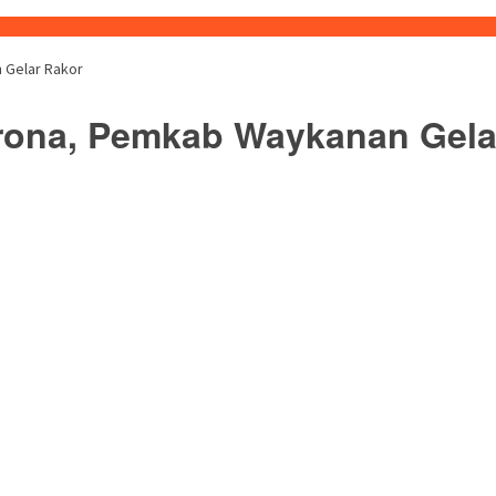
 Gelar Rakor
rona, Pemkab Waykanan Gela
buka