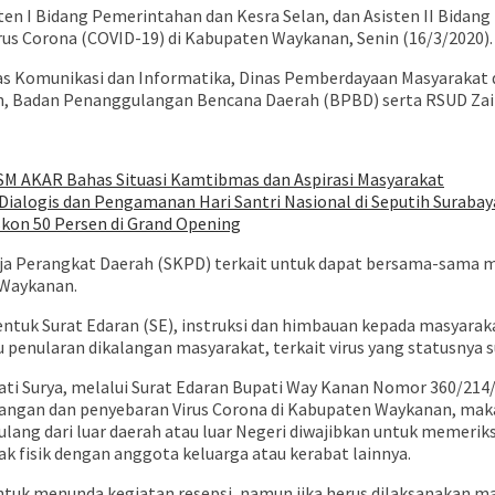
isten I Bidang Pemerintahan dan Kesra Selan, dan Asisten II B
us Corona (COVID-19) di Kabupaten Waykanan, Senin (16/3/2020).
nas Komunikasi dan Informatika, Dinas Pemberdayaan Masyarakat 
, Badan Penanggulangan Bencana Daerah (BPBD) serta RSUD Zain
SM AKAR Bahas Situasi Kamtibmas dan Aspirasi Masyarakat
ialogis dan Pengamanan Hari Santri Nasional di Seputih Surabay
iskon 50 Persen di Grand Opening
ja Perangkat Daerah (SKPD) terkait untuk dapat bersama-sama m
 Waykanan.
tuk Surat Edaran (SE), instruksi dan himbauan kepada masyarakat
ularan dikalangan masyarakat, terkait virus yang statusnya su
pati Surya, melalui Surat Edaran Bupati Way Kanan Nomor 360/21
bangan dan penyebaran Virus Corona di Kabupaten Waykanan, m
ang dari luar daerah atau luar Negeri diwajibkan untuk memerik
k fisik dengan anggota keluarga atau kerabat lainnya.
tuk menunda kegiatan resepsi, namun jika herus dilaksanakan m