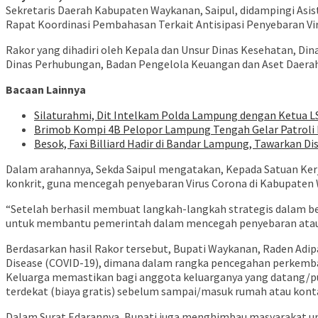
Sekretaris Daerah Kabupaten Waykanan, Saipul, didampingi As
Rapat Koordinasi Pembahasan Terkait Antisipasi Penyebaran Vir
Rakor yang dihadiri oleh Kepala dan Unsur Dinas Kesehatan, Di
Dinas Perhubungan, Badan Pengelola Keuangan dan Aset Daerah
Bacaan Lainnya
Silaturahmi, Dit Intelkam Polda Lampung dengan Ketua L
Brimob Kompi 4B Pelopor Lampung Tengah Gelar Patroli D
Besok, Faxi Billiard Hadir di Bandar Lampung, Tawarkan D
Dalam arahannya, Sekda Saipul mengatakan, Kepada Satuan Ker
konkrit, guna mencegah penyebaran Virus Corona di Kabupaten
“Setelah berhasil membuat langkah-langkah strategis dalam ben
untuk membantu pemerintah dalam mencegah penyebaran atau pen
Berdasarkan hasil Rakor tersebut, Bupati Waykanan, Raden Adi
Disease (COVID-19), dimana dalam rangka pencegahan perkem
Keluarga memastikan bagi anggota keluarganya yang datang/pul
terdekat (biaya gratis) sebelum sampai/masuk rumah atau konta
Dalam Surat Edarannya, Bupati juga menghimbau masyarakat un