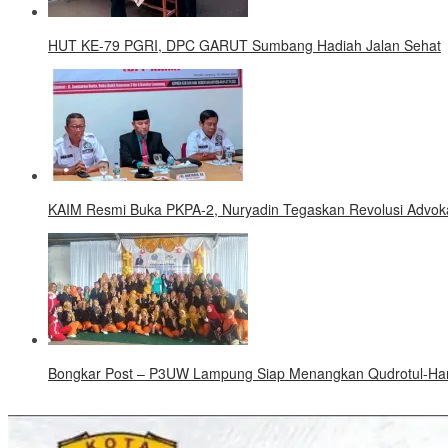
HUT KE-79 PGRI, DPC GARUT Sumbang Hadiah Jalan Sehat
KAIM Resmi Buka PKPA-2, Nuryadin Tegaskan Revolusi Advokat
Bongkar Post – P3UW Lampung Siap Menangkan Qudrotul-Hank