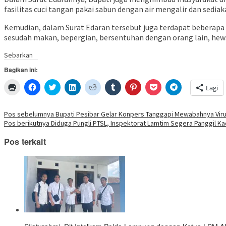
fasilitas cuci tangan pakai sabun dengan air mengalir dan sedia
Kemudian, dalam Surat Edaran tersebut juga terdapat beberapa
sesudah makan, bepergian, bersentuhan dengan orang lain, hewan
Sebarkan
Bagikan ini:
Klik
Klik
Klik
Klik
Klik
Klik
Klik
Klik
Klik
Lagi
untuk
untuk
untuk
untuk
untuk
untuk
untuk
untuk
untuk
mencetak(Membuka
membagikan
berbagi
berbagi
berbagi
berbagi
berbagi
berbagi
berbagi
di
di
pada
di
pada
pada
pada
via
di
jendela
Facebook(Membuka
Twitter(Membuka
Linkedln(Membuka
Reddit(Membuka
Tumblr(Membuka
Pinterest(Membuka
Pocket(Membuka
Telegram(Mem
Navigasi
Pos sebelumnya
Bupati Pesibar Gelar Konpers Tanggapi Mewabahnya Vir
yang
di
di
di
di
di
di
di
di
Pos berikutnya
Diduga Pungli PTSL, Inspektorat Lamtim Segera Panggil 
baru)
jendela
jendela
jendela
jendela
jendela
jendela
jendela
jendela
pos
yang
yang
yang
yang
yang
yang
yang
yang
baru)
baru)
baru)
baru)
baru)
baru)
baru)
baru)
Pos terkait