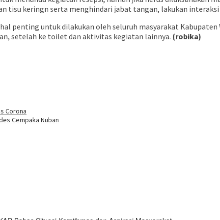
kan tisu keringn serta menghindari jabat tangan, lakukan interaks
 hal penting untuk dilakukan oleh seluruh masyarakat Kabupaten
, setelah ke toilet dan aktivitas kegiatan lainnya.
(robika)
buka
us Corona
Kades Cempaka Nuban