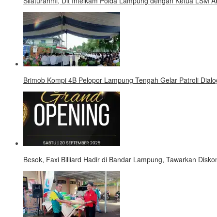
Silaturahmi, Dit Intelkam Polda Lampung dengan Ketua LSM A
Brimob Kompi 4B Pelopor Lampung Tengah Gelar Patroli Dialo
Besok, Faxi Billiard Hadir di Bandar Lampung, Tawarkan Disk