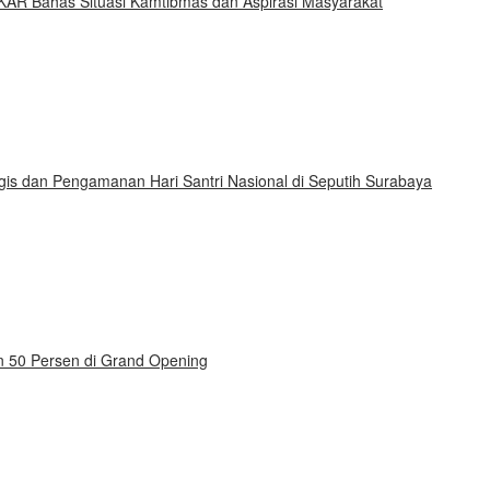
KAR Bahas Situasi Kamtibmas dan Aspirasi Masyarakat
gis dan Pengamanan Hari Santri Nasional di Seputih Surabaya
on 50 Persen di Grand Opening