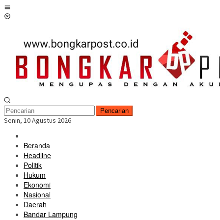
Loncat
Menu
ke
Mobile
konten
Pencarian
Senin, 10 Agustus 2026
Beranda
Headline
Politik
Hukum
Ekonomi
Nasional
Daerah
Bandar Lampung