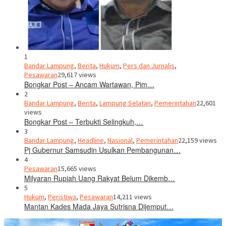
1
Bandar Lampung
,
Berita
,
Hukum
,
Pers dan Jurnalis
,
Pesawaran
29,617 views
Bongkar Post – Ancam Wartawan, Pim…
2
Bandar Lampung
,
Berita
,
Lampung Selatan
,
Pemerintahan
22,601
views
Bongkar Post – Terbukti Selingkuh,…
3
Bandar Lampung
,
Headline
,
Nasional
,
Pemerintahan
22,159 views
Pj Gubernur Samsudin Usulkan Pembangunan…
4
Pesawaran
15,665 views
Milyaran Rupiah Uang Rakyat Belum Dikemb…
5
Hukum
,
Peristiwa
,
Pesawaran
14,211 views
Mantan Kades Mada Jaya Sutrisna Dijemput…