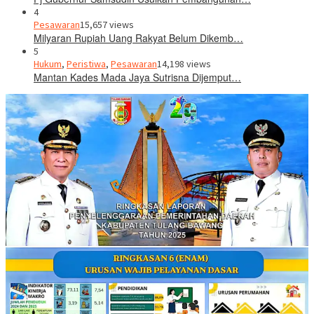
4
Pesawaran
15,657 views
Milyaran Rupiah Uang Rakyat Belum Dikemb…
5
Hukum
,
Peristiwa
,
Pesawaran
14,198 views
Mantan Kades Mada Jaya Sutrisna Dijemput…