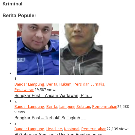
Kriminal
Berita Populer
1
Bandar Lampung
,
Berita
,
Hukum
,
Pers dan Jurnalis
,
Pesawaran
29,587 views
Bongkar Post – Ancam Wartawan, Pim…
2
Bandar Lampung
,
Berita
,
Lampung Selatan
,
Pemerintahan
22,588
views
Bongkar Post – Terbukti Selingkuh,…
3
Bandar Lampung
,
Headline
,
Nasional
,
Pemerintahan
22,139 views
Pj Gubernur Samsudin Usulkan Pembangunan…