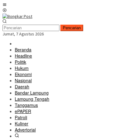
Loncat
Menu
ke
Mobile
konten
Pencarian
Jumat, 7 Agustus 2026
Beranda
Headline
Politik
Hukum
Ekonomi
Nasional
Daerah
Bandar Lampung
Lampung Tengah
Tanggamus
ePAPER
Patroli
Kuliner
Advertorial