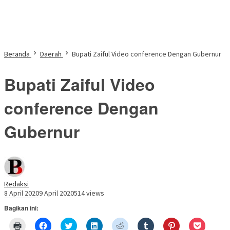
Beranda
Daerah
Bupati Zaiful Video conference Dengan Gubernur
Bupati Zaiful Video
conference Dengan
Gubernur
Redaksi
8 April 2020
9 April 2020
514 views
Bagikan ini:
Klik
Klik
Klik
Klik
Klik
Klik
Klik
Klik