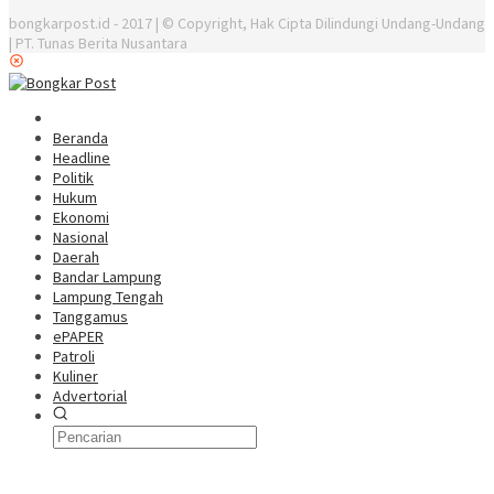
bongkarpost.id - 2017 | © Copyright, Hak Cipta Dilindungi Undang-Undang
| PT. Tunas Berita Nusantara
Beranda
Headline
Politik
Hukum
Ekonomi
Nasional
Daerah
Bandar Lampung
Lampung Tengah
Tanggamus
ePAPER
Patroli
Kuliner
Advertorial