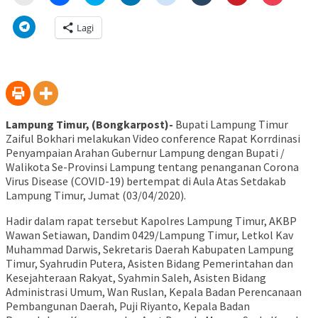
untuk
untuk
untuk
untuk
untuk
untuk
untuk
untuk
mencetak(Membuka
membagikan
berbagi
berbagi
berbagi
berbagi
berbagi
berbagi
di
di
pada
di
pada
pada
pada
via
Klik
Lagi
jendela
Facebook(Membuka
Twitter(Membuka
Linkedln(Membuka
Reddit(Membuka
Tumblr(Membuka
Pinterest(Membu
Pocket(
untuk
yang
di
di
di
di
di
di
di
berbagi
baru)
jendela
jendela
jendela
jendela
jendela
jendela
jendela
di
yang
yang
yang
yang
yang
yang
yang
Telegram(Membuka
baru)
baru)
baru)
baru)
baru)
baru)
baru)
di
jendela
yang
baru)
Lampung Timur, (Bongkarpost)-
Bupati Lampung Timur
Zaiful Bokhari melakukan Video conference Rapat Korrdinasi
Penyampaian Arahan Gubernur Lampung dengan Bupati /
Walikota Se-Provinsi Lampung tentang penanganan Corona
Virus Disease (COVID-19) bertempat di Aula Atas Setdakab
Lampung Timur, Jumat (03/04/2020).
Hadir dalam rapat tersebut Kapolres Lampung Timur, AKBP
Wawan Setiawan, Dandim 0429/Lampung Timur, Letkol Kav
Muhammad Darwis, Sekretaris Daerah Kabupaten Lampung
Timur, Syahrudin Putera, Asisten Bidang Pemerintahan dan
Kesejahteraan Rakyat, Syahmin Saleh, Asisten Bidang
Administrasi Umum, Wan Ruslan, Kepala Badan Perencanaan
Pembangunan Daerah, Puji Riyanto, Kepala Badan