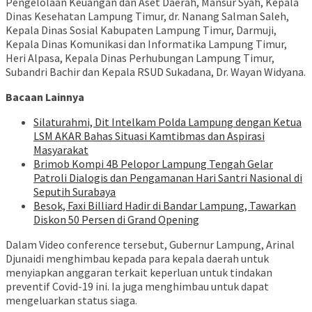
Pengelolaan Keuangan dan Aset Daerah, Mansur Syah, Kepala
Dinas Kesehatan Lampung Timur, dr. Nanang Salman Saleh,
Kepala Dinas Sosial Kabupaten Lampung Timur, Darmuji,
Kepala Dinas Komunikasi dan Informatika Lampung Timur,
Heri Alpasa, Kepala Dinas Perhubungan Lampung Timur,
Subandri Bachir dan Kepala RSUD Sukadana, Dr. Wayan Widyana.
Bacaan Lainnya
Silaturahmi, Dit Intelkam Polda Lampung dengan Ketua
LSM AKAR Bahas Situasi Kamtibmas dan Aspirasi
Masyarakat
Brimob Kompi 4B Pelopor Lampung Tengah Gelar
Patroli Dialogis dan Pengamanan Hari Santri Nasional di
Seputih Surabaya
Besok, Faxi Billiard Hadir di Bandar Lampung, Tawarkan
Diskon 50 Persen di Grand Opening
Dalam Video conference tersebut, Gubernur Lampung, Arinal
Djunaidi menghimbau kepada para kepala daerah untuk
menyiapkan anggaran terkait keperluan untuk tindakan
preventif Covid-19 ini. Ia juga menghimbau untuk dapat
mengeluarkan status siaga.