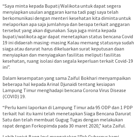
“Saya minta kepada Bupati/Walikota untuk dapat segera
menyiapkan usulan anggaran karna tadi pagi saya telah
berkomunikasi dengan menteri kesehatan kita diminta untuk
melaporkan apa saja jumlahnya dan berapa terkait anggaran
tersebut yang akan digunakan. Saya juga minta kepada
bupati/walikota agar dapat menetapkan status bencana Covid
19 ini didaerah masing-masing Kalau memang statusnya sudah
siaga atau darurat harus dikeluarkan surat keputusan daan
menyiapkan dan menyiagakan fasilitas meliputi fasilitas
kesehatan, ruang isolasi dan segala keperluan terkait Covid-19
ini”.
Dalam kesempatan yang sama Zaiful Bokhari menyampaikan
beberapa hal kepada Arinal Djunaidi tentang kesiapan
Lampung Timur menghadapi bencana Corona Virus Disease
(COVID) 19.
“Perlu kami laporkan di Lampung Timur ada 95 ODP dan 1 PDP
terkait hal itu kami telah menetapkan Siaga Bencana Darurat
Satu dan telah membuat Gugug Tugas dengan melakukan
rapat dengan Forkopimda pada 30 maret 2020,” kata Zaiful.
Lebih lanjut Bang Ipul mengatakan “Pak Gubernur kami