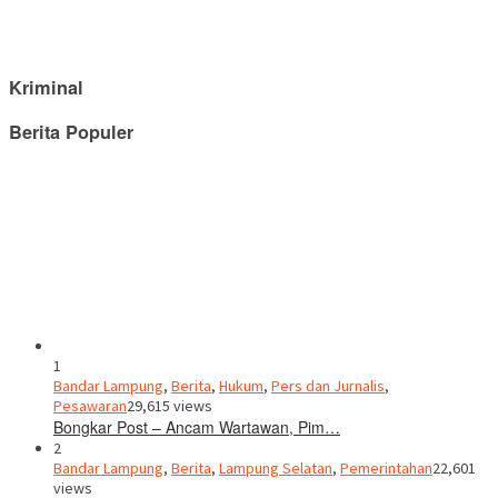
Kriminal
Berita Populer
1
Bandar Lampung
,
Berita
,
Hukum
,
Pers dan Jurnalis
,
Pesawaran
29,615 views
Bongkar Post – Ancam Wartawan, Pim…
2
Bandar Lampung
,
Berita
,
Lampung Selatan
,
Pemerintahan
22,601
views