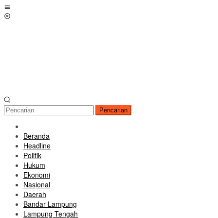
Loncat
Menu
ke
Mobile
konten
Pencarian
Beranda
Headline
Politik
Hukum
Ekonomi
Nasional
Daerah
Bandar Lampung
Lampung Tengah