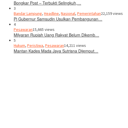
Bongkar Post – Terbukti Selingkuh,…
3
Bandar Lampung
,
Headline
,
Nasional
,
Pemerintahan
22,159 views
Pj Gubernur Samsudin Usulkan Pembangunan…
4
Pesawaran
15,665 views
Milyaran Rupiah Uang Rakyat Belum Dikemb…
5
Hukum
,
Peristiwa
,
Pesawaran
14,211 views
Mantan Kades Mada Jaya Sutrisna Dijemput…