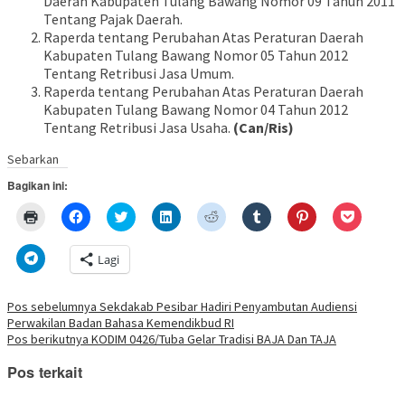
Daerah Kabupaten Tulang Bawang Nomor 09 Tahun 2011
Tentang Pajak Daerah.
Raperda tentang Perubahan Atas Peraturan Daerah
Kabupaten Tulang Bawang Nomor 05 Tahun 2012
Tentang Retribusi Jasa Umum.
Raperda tentang Perubahan Atas Peraturan Daerah
Kabupaten Tulang Bawang Nomor 04 Tahun 2012
Tentang Retribusi Jasa Usaha.
(Can/Ris)
Sebarkan
Bagikan ini:
Klik
Klik
Klik
Klik
Klik
Klik
Klik
Klik
untuk
untuk
untuk
untuk
untuk
untuk
untuk
untuk
mencetak(Membuka
membagikan
berbagi
berbagi
berbagi
berbagi
berbagi
berbagi
di
di
pada
di
pada
pada
pada
via
Klik
Lagi
jendela
Facebook(Membuka
Twitter(Membuka
Linkedln(Membuka
Reddit(Membuka
Tumblr(Membuka
Pinterest(Membu
Pocket(
untuk
yang
di
di
di
di
di
di
di
berbagi
baru)
jendela
jendela
jendela
jendela
jendela
jendela
jendela
di
yang
yang
yang
yang
yang
yang
yang
Telegram(Membuka
Navigasi
Pos sebelumnya
Sekdakab Pesibar Hadiri Penyambutan Audiensi
baru)
baru)
baru)
baru)
baru)
baru)
baru)
di
Perwakilan Badan Bahasa Kemendikbud RI
jendela
pos
yang
Pos berikutnya
KODIM 0426/Tuba Gelar Tradisi BAJA Dan TAJA
baru)
Pos terkait