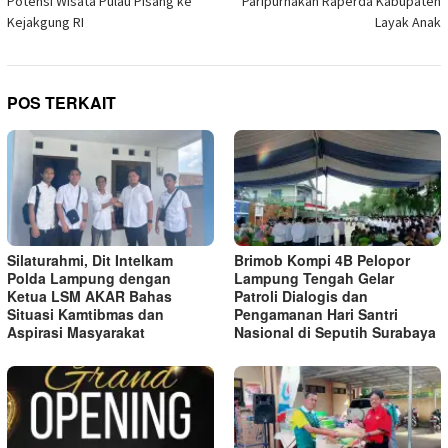
Potensi Wisata Pulau Pisang ke
Paripurnakan Raperda Kabupaten
Kejakgung RI
Layak Anak
POS TERKAIT
Silaturahmi, Dit Intelkam
Brimob Kompi 4B Pelopor
Polda Lampung dengan
Lampung Tengah Gelar
Ketua LSM AKAR Bahas
Patroli Dialogis dan
Situasi Kamtibmas dan
Pengamanan Hari Santri
Aspirasi Masyarakat
Nasional di Seputih Surabaya