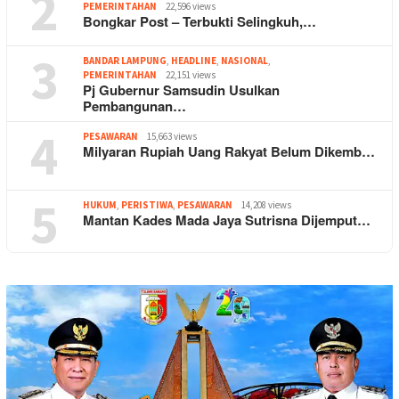
2
PEMERINTAHAN
22,596 views
Bongkar Post – Terbukti Selingkuh,…
3
BANDAR LAMPUNG
,
HEADLINE
,
NASIONAL
,
PEMERINTAHAN
22,151 views
Pj Gubernur Samsudin Usulkan
Pembangunan…
4
PESAWARAN
15,663 views
Milyaran Rupiah Uang Rakyat Belum Dikemb…
5
HUKUM
,
PERISTIWA
,
PESAWARAN
14,208 views
Mantan Kades Mada Jaya Sutrisna Dijemput…