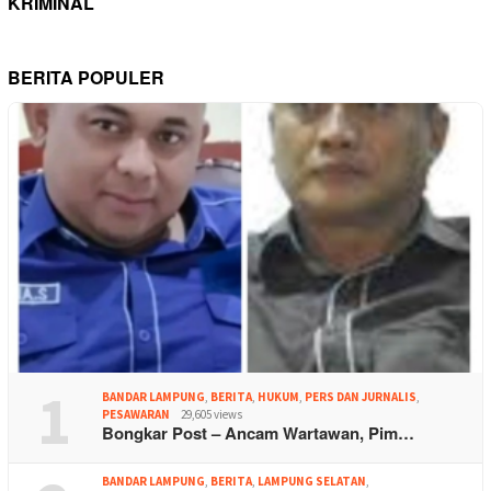
KRIMINAL
BERITA POPULER
1
BANDAR LAMPUNG
,
BERITA
,
HUKUM
,
PERS DAN JURNALIS
,
PESAWARAN
29,605 views
Bongkar Post – Ancam Wartawan, Pim…
BANDAR LAMPUNG
,
BERITA
,
LAMPUNG SELATAN
,