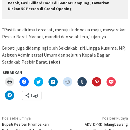
Besok, Faxi Billiard Hadir di Bandar Lampung, Tawarkan
Diskon 50 Persen di Grand Opening
“Pastikan dirimu tercatat, menuju Indonesia maju, masyarakat
Pesisir Barat Madani, mandiri dan sejahtera,” ujarnya.
Bupati juga didampingi oleh Sekdakab Ir.N.Lingga Kusuma, MP,
Asisten Administrasi Umum dan seluruh Kepala Bagian
Setdakab Pesisir Barat.
(eko)
SEBARKAN
Klik
Klik
Klik
Klik
Klik
Klik
Klik
Klik
untuk
untuk
untuk
untuk
untuk
untuk
untuk
untuk
mencetak(Membuka
membagikan
berbagi
berbagi
berbagi
berbagi
berbagi
berbagi
di
di
pada
di
pada
pada
pada
via
Klik
Lagi
jendela
Facebook(Membuka
Twitter(Membuka
Linkedln(Membuka
Reddit(Membuka
Tumblr(Membuka
Pinterest(Membu
Pocket(
untuk
yang
di
di
di
di
di
di
di
berbagi
baru)
jendela
jendela
jendela
jendela
jendela
jendela
jendela
di
yang
yang
yang
yang
yang
yang
yang
Telegram(Membuka
baru)
baru)
baru)
baru)
baru)
baru)
baru)
di
Navigasi
jendela
Pos sebelumnya
Pos berikutnya
yang
pos
Bupati Pesibar Promosikan
ADV: DPRD Tulangbawang
baru)