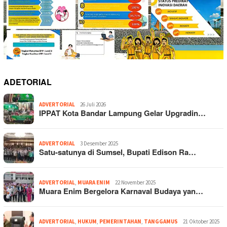
ADETORIAL
ADVERTORIAL
26 Juli 2026
IPPAT Kota Bandar Lampung Gelar Upgradin…
ADVERTORIAL
3 Desember 2025
Satu-satunya di Sumsel, Bupati Edison Ra…
ADVERTORIAL
,
MUARA ENIM
22 November 2025
Muara Enim Bergelora Karnaval Budaya yan…
ADVERTORIAL
,
HUKUM
,
PEMERINTAHAN
,
TANGGAMUS
21 Oktober 2025