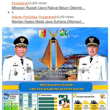
Pesawaran
15,655 views
Milyaran Rupiah Uang Rakyat Belum Dikemb…
5
Hukum
,
Peristiwa
,
Pesawaran
14,193 views
Mantan Kades Mada Jaya Sutrisna Dijemput…