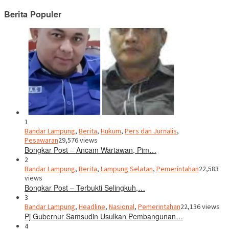
Berita Populer
1
Bandar Lampung
,
Berita
,
Hukum
,
Pers dan Jurnalis
,
Pesawaran
29,576 views
Bongkar Post – Ancam Wartawan, Pim…
2
Bandar Lampung
,
Berita
,
Lampung Selatan
,
Pemerintahan
22,583
views
Bongkar Post – Terbukti Selingkuh,…
3
Bandar Lampung
,
Headline
,
Nasional
,
Pemerintahan
22,136 views
Pj Gubernur Samsudin Usulkan Pembangunan…
4