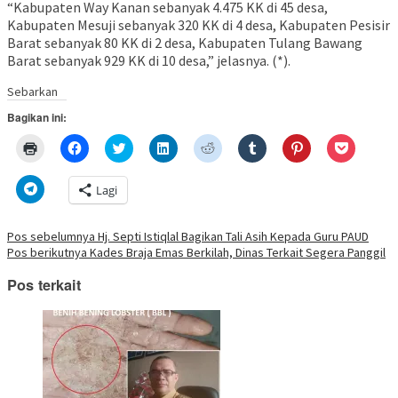
“Kabupaten Way Kanan sebanyak 4.475 KK di 45 desa,
Kabupaten Mesuji sebanyak 320 KK di 4 desa, Kabupaten Pesisir
Barat sebanyak 80 KK di 2 desa, Kabupaten Tulang Bawang
Barat sebanyak 929 KK di 10 desa,” jelasnya. (*).
Sebarkan
Bagikan ini:
Klik
Klik
Klik
Klik
Klik
Klik
Klik
Klik
untuk
untuk
untuk
untuk
untuk
untuk
untuk
untuk
mencetak(Membuka
membagikan
berbagi
berbagi
berbagi
berbagi
berbagi
berbagi
di
di
pada
di
pada
pada
pada
via
Klik
Lagi
jendela
Facebook(Membuka
Twitter(Membuka
Linkedln(Membuka
Reddit(Membuka
Tumblr(Membuka
Pinterest(Membu
Pocket(
untuk
yang
di
di
di
di
di
di
di
berbagi
baru)
jendela
jendela
jendela
jendela
jendela
jendela
jendela
di
yang
yang
yang
yang
yang
yang
yang
Telegram(Membuka
Navigasi
Pos sebelumnya
Hj. Septi Istiqlal Bagikan Tali Asih Kepada Guru PAUD
baru)
baru)
baru)
baru)
baru)
baru)
baru)
di
Pos berikutnya
Kades Braja Emas Berkilah, Dinas Terkait Segera Panggil
jendela
pos
yang
baru)
Pos terkait