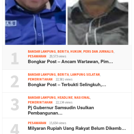
1
BANDAR LAMPUNG
,
BERITA
,
HUKUM
,
PERS DAN JURNALIS
,
PESAWARAN
29,573 views
Bongkar Post – Ancam Wartawan, Pim…
2
BANDAR LAMPUNG
,
BERITA
,
LAMPUNG SELATAN
,
PEMERINTAHAN
22,581 views
Bongkar Post – Terbukti Selingkuh,…
3
BANDAR LAMPUNG
,
HEADLINE
,
NASIONAL
,
PEMERINTAHAN
22,134 views
Pj Gubernur Samsudin Usulkan
Pembangunan…
4
PESAWARAN
15,654 views
Milyaran Rupiah Uang Rakyat Belum Dikemb…