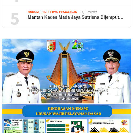
5
HUKUM
,
PERISTIWA
,
PESAWARAN
14,192 views
Mantan Kades Mada Jaya Sutrisna Dijemput…