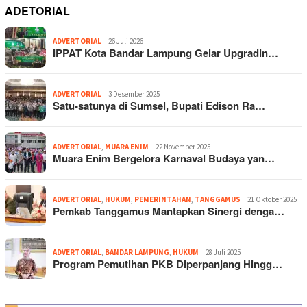
ADETORIAL
ADVERTORIAL
26 Juli 2026
IPPAT Kota Bandar Lampung Gelar Upgradin…
ADVERTORIAL
3 Desember 2025
Satu-satunya di Sumsel, Bupati Edison Ra…
ADVERTORIAL
,
MUARA ENIM
22 November 2025
Muara Enim Bergelora Karnaval Budaya yan…
ADVERTORIAL
,
HUKUM
,
PEMERINTAHAN
,
TANGGAMUS
21 Oktober 2025
Pemkab Tanggamus Mantapkan Sinergi denga…
ADVERTORIAL
,
BANDAR LAMPUNG
,
HUKUM
28 Juli 2025
Program Pemutihan PKB Diperpanjang Hingg…