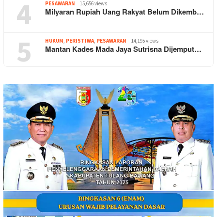
4
PESAWARAN
15,656 views
Milyaran Rupiah Uang Rakyat Belum Dikemb…
5
HUKUM
,
PERISTIWA
,
PESAWARAN
14,195 views
Mantan Kades Mada Jaya Sutrisna Dijemput…