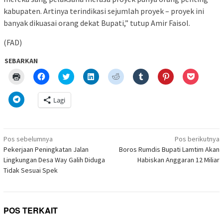
kabupaten. Artinya terindikasi sejumlah proyek – proyek ini
banyak dikuasai orang dekat Bupati,” tutup Amir Faisol.
(FAD)
SEBARKAN
Klik
Klik
Klik
Klik
Klik
Klik
Klik
Klik
untuk
untuk
untuk
untuk
untuk
untuk
untuk
untuk
mencetak(Membuka
membagikan
berbagi
berbagi
berbagi
berbagi
berbagi
berbagi
di
di
pada
di
pada
pada
pada
via
Klik
Lagi
jendela
Facebook(Membuka
Twitter(Membuka
Linkedln(Membuka
Reddit(Membuka
Tumblr(Membuka
Pinterest(Membu
Pocket(
untuk
yang
di
di
di
di
di
di
di
berbagi
baru)
jendela
jendela
jendela
jendela
jendela
jendela
jendela
di
yang
yang
yang
yang
yang
yang
yang
Telegram(Membuka
baru)
baru)
baru)
baru)
baru)
baru)
baru)
di
Navigasi
jendela
Pos sebelumnya
Pos berikutnya
yang
pos
Pekerjaan Peningkatan Jalan
Boros Rumdis Bupati Lamtim Akan
baru)
Lingkungan Desa Way Galih Diduga
Habiskan Anggaran 12 Miliar
Tidak Sesuai Spek
POS TERKAIT