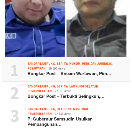
1
BANDAR LAMPUNG
,
BERITA
,
HUKUM
,
PERS DAN JURNALIS
,
PESAWARAN
29,580 views
Bongkar Post – Ancam Wartawan, Pim…
2
BANDAR LAMPUNG
,
BERITA
,
LAMPUNG SELATAN
,
PEMERINTAHAN
22,586 views
Bongkar Post – Terbukti Selingkuh,…
3
BANDAR LAMPUNG
,
HEADLINE
,
NASIONAL
,
PEMERINTAHAN
22,138 views
Pj Gubernur Samsudin Usulkan
Pembangunan…