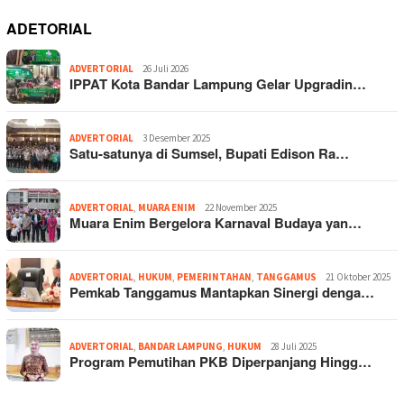
ADETORIAL
ADVERTORIAL
26 Juli 2026
IPPAT Kota Bandar Lampung Gelar Upgradin…
ADVERTORIAL
3 Desember 2025
Satu-satunya di Sumsel, Bupati Edison Ra…
ADVERTORIAL
,
MUARA ENIM
22 November 2025
Muara Enim Bergelora Karnaval Budaya yan…
ADVERTORIAL
,
HUKUM
,
PEMERINTAHAN
,
TANGGAMUS
21 Oktober 2025
Pemkab Tanggamus Mantapkan Sinergi denga…
ADVERTORIAL
,
BANDAR LAMPUNG
,
HUKUM
28 Juli 2025
Program Pemutihan PKB Diperpanjang Hingg…