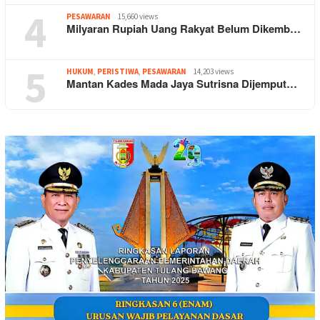
4
PESAWARAN
15,660 views
Milyaran Rupiah Uang Rakyat Belum Dikemb…
5
HUKUM
,
PERISTIWA
,
PESAWARAN
14,203 views
Mantan Kades Mada Jaya Sutrisna Dijemput…