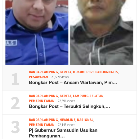
1
BANDAR LAMPUNG
,
BERITA
,
HUKUM
,
PERS DAN JURNALIS
,
PESAWARAN
29,599 views
Bongkar Post – Ancam Wartawan, Pim…
2
BANDAR LAMPUNG
,
BERITA
,
LAMPUNG SELATAN
,
PEMERINTAHAN
22,594 views
Bongkar Post – Terbukti Selingkuh,…
3
BANDAR LAMPUNG
,
HEADLINE
,
NASIONAL
,
PEMERINTAHAN
22,148 views
Pj Gubernur Samsudin Usulkan
Pembangunan…