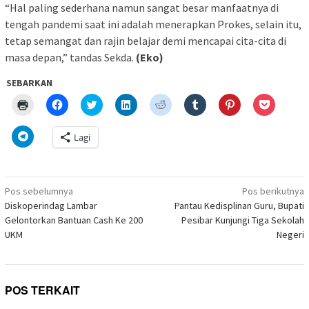
“Hal paling sederhana namun sangat besar manfaatnya di
tengah pandemi saat ini adalah menerapkan Prokes, selain itu,
tetap semangat dan rajin belajar demi mencapai cita-cita di
masa depan,” tandas Sekda.
(Eko)
SEBARKAN
Klik
Klik
Klik
Klik
Klik
Klik
Klik
Klik
untuk
untuk
untuk
untuk
untuk
untuk
untuk
untuk
mencetak(Membuka
membagikan
berbagi
berbagi
berbagi
berbagi
berbagi
berbagi
di
di
pada
di
pada
pada
pada
via
Klik
Lagi
jendela
Facebook(Membuka
Twitter(Membuka
Linkedln(Membuka
Reddit(Membuka
Tumblr(Membuka
Pinterest(Membu
Pocket(
untuk
yang
di
di
di
di
di
di
di
berbagi
baru)
jendela
jendela
jendela
jendela
jendela
jendela
jendela
di
yang
yang
yang
yang
yang
yang
yang
Telegram(Membuka
baru)
baru)
baru)
baru)
baru)
baru)
baru)
di
Navigasi
jendela
Pos sebelumnya
Pos berikutnya
yang
pos
Diskoperindag Lambar
Pantau Kedisplinan Guru, Bupati
baru)
Gelontorkan Bantuan Cash Ke 200
Pesibar Kunjungi Tiga Sekolah
UKM
Negeri
POS TERKAIT