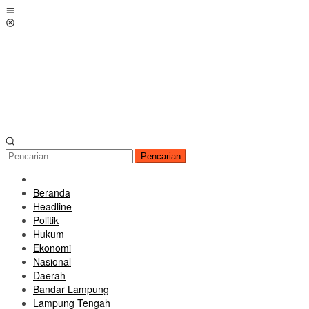
Loncat
Menu
ke
Mobile
konten
Pencarian
Beranda
Headline
Politik
Hukum
Ekonomi
Nasional
Daerah
Bandar Lampung
Lampung Tengah