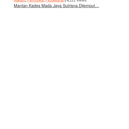
Hukum
,
Peristiwa
,
Pesawaran
14,211 views
Mantan Kades Mada Jaya Sutrisna Dijemput…