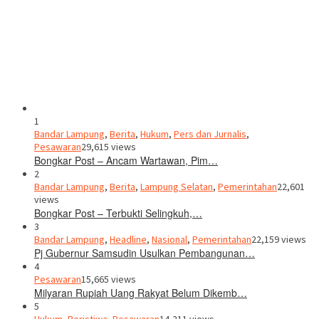
1
Bandar Lampung
,
Berita
,
Hukum
,
Pers dan Jurnalis
,
Pesawaran
29,615 views
Bongkar Post – Ancam Wartawan, Pim…
2
Bandar Lampung
,
Berita
,
Lampung Selatan
,
Pemerintahan
22,601
views
Bongkar Post – Terbukti Selingkuh,…
3
Bandar Lampung
,
Headline
,
Nasional
,
Pemerintahan
22,159 views
Pj Gubernur Samsudin Usulkan Pembangunan…
4
Pesawaran
15,665 views
Milyaran Rupiah Uang Rakyat Belum Dikemb…
5