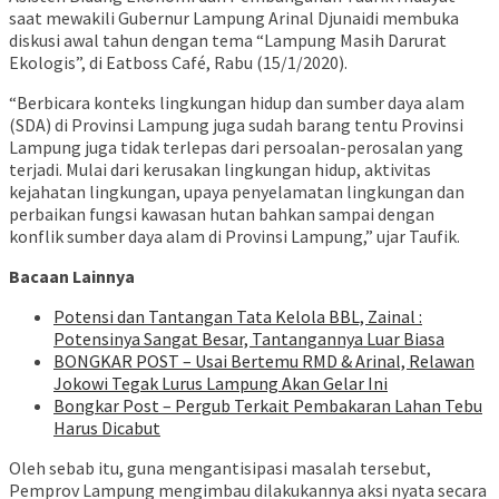
saat mewakili Gubernur Lampung Arinal Djunaidi membuka
diskusi awal tahun dengan tema “Lampung Masih Darurat
Ekologis”, di Eatboss Café, Rabu (15/1/2020).
“Berbicara konteks lingkungan hidup dan sumber daya alam
(SDA) di Provinsi Lampung juga sudah barang tentu Provinsi
Lampung juga tidak terlepas dari persoalan-perosalan yang
terjadi. Mulai dari kerusakan lingkungan hidup, aktivitas
kejahatan lingkungan, upaya penyelamatan lingkungan dan
perbaikan fungsi kawasan hutan bahkan sampai dengan
konflik sumber daya alam di Provinsi Lampung,” ujar Taufik.
Bacaan Lainnya
Potensi dan Tantangan Tata Kelola BBL, Zainal :
Potensinya Sangat Besar, Tantangannya Luar Biasa
BONGKAR POST – Usai Bertemu RMD & Arinal, Relawan
Jokowi Tegak Lurus Lampung Akan Gelar Ini
Bongkar Post – Pergub Terkait Pembakaran Lahan Tebu
Harus Dicabut
Oleh sebab itu, guna mengantisipasi masalah tersebut,
Pemprov Lampung mengimbau dilakukannya aksi nyata secara