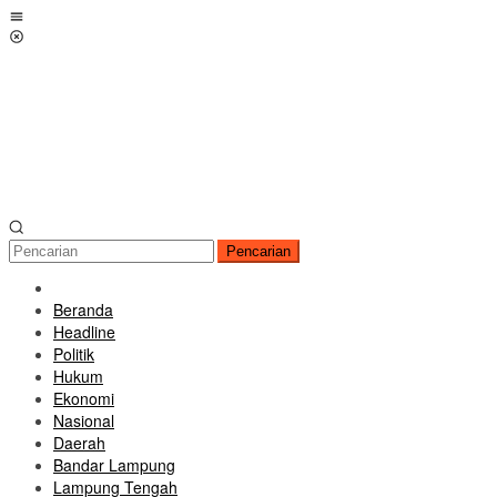
Loncat
Menu
ke
Mobile
konten
Pencarian
Beranda
Headline
Politik
Hukum
Ekonomi
Nasional
Daerah
Bandar Lampung
Lampung Tengah