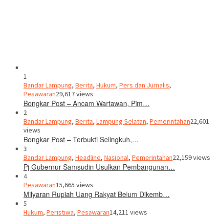
1
Bandar Lampung
,
Berita
,
Hukum
,
Pers dan Jurnalis
,
Pesawaran
29,617 views
Bongkar Post – Ancam Wartawan, Pim…
2
Bandar Lampung
,
Berita
,
Lampung Selatan
,
Pemerintahan
22,601
views
Bongkar Post – Terbukti Selingkuh,…
3
Bandar Lampung
,
Headline
,
Nasional
,
Pemerintahan
22,159 views
Pj Gubernur Samsudin Usulkan Pembangunan…
4
Pesawaran
15,665 views
Milyaran Rupiah Uang Rakyat Belum Dikemb…
5
Hukum
,
Peristiwa
,
Pesawaran
14,211 views