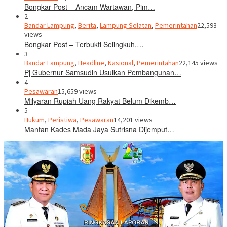
Bongkar Post – Ancam Wartawan, Pim…
2
Bandar Lampung
,
Berita
,
Lampung Selatan
,
Pemerintahan
22,593
views
Bongkar Post – Terbukti Selingkuh,…
3
Bandar Lampung
,
Headline
,
Nasional
,
Pemerintahan
22,145 views
Pj Gubernur Samsudin Usulkan Pembangunan…
4
Pesawaran
15,659 views
Milyaran Rupiah Uang Rakyat Belum Dikemb…
5
Hukum
,
Peristiwa
,
Pesawaran
14,201 views
Mantan Kades Mada Jaya Sutrisna Dijemput…