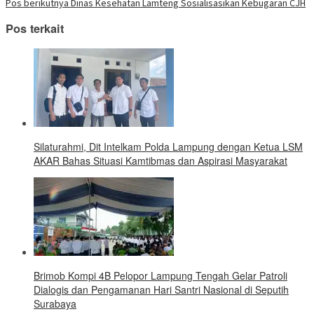
pos
yang
Pos berikutnya
Dinas Kesehatan Lamteng Sosialisasikan Kebugaran CJH
baru)
Pos terkait
Silaturahmi, Dit Intelkam Polda Lampung dengan Ketua LSM
AKAR Bahas Situasi Kamtibmas dan Aspirasi Masyarakat
Brimob Kompi 4B Pelopor Lampung Tengah Gelar Patroli
Dialogis dan Pengamanan Hari Santri Nasional di Seputih
Surabaya