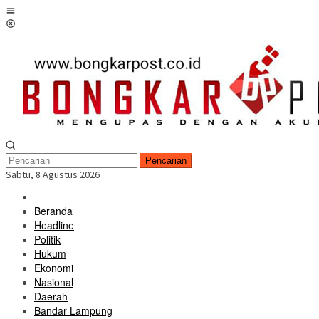
Loncat
Menu
ke
Mobile
konten
Pencarian
Sabtu, 8 Agustus 2026
Beranda
Headline
Politik
Hukum
Ekonomi
Nasional
Daerah
Bandar Lampung