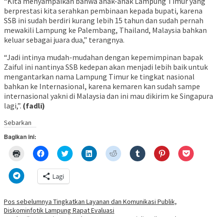
“Kita menyampaikan bahwa anak-anak Lampung Timur yang
berprestasi kita serahkan pembinaan kepada bupati, karena
SSB ini sudah berdiri kurang lebih 15 tahun dan sudah pernah
mewakili Lampung ke Palembang, Thailand, Malaysia bahkan
keluar sebagai juara dua,” terangnya.
“Jadi intinya mudah-mudahan dengan kepemimpinan bapak
Zaiful ini nantinya SSB kedepan akan menjadi lebih baik untuk
mengantarkan nama Lampung Timur ke tingkat nasional
bahkan ke Internasional, karena kemaren kan sudah sampe
internasional yakni di Malaysia dan ini mau dikirim ke Singapura
lagi,”.
(fadli)
Sebarkan
Bagikan ini:
Klik
Klik
Klik
Klik
Klik
Klik
Klik
Klik
untuk
untuk
untuk
untuk
untuk
untuk
untuk
untuk
mencetak(Membuka
membagikan
berbagi
berbagi
berbagi
berbagi
berbagi
berbagi
di
di
pada
di
pada
pada
pada
via
Klik
Lagi
jendela
Facebook(Membuka
Twitter(Membuka
Linkedln(Membuka
Reddit(Membuka
Tumblr(Membuka
Pinterest(Membu
Pocket(
untuk
yang
di
di
di
di
di
di
di
berbagi
baru)
jendela
jendela
jendela
jendela
jendela
jendela
jendela
di
yang
yang
yang
yang
yang
yang
yang
Telegram(Membuka
Navigasi
Pos sebelumnya
Tingkatkan Layanan dan Komunikasi Publik,
baru)
baru)
baru)
baru)
baru)
baru)
baru)
di
Diskominfotik Lampung Rapat Evaluasi
jendela