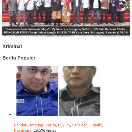
Kriminal
Berita Populer
1
Bandar Lampung
,
Berita
,
Hukum
,
Pers dan Jurnalis
,
Pesawaran
29,596 views