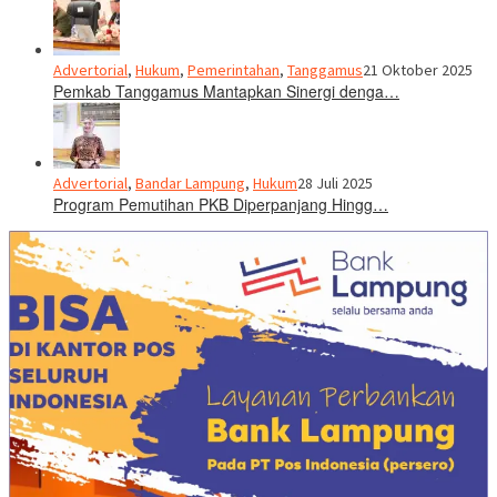
Advertorial
,
Hukum
,
Pemerintahan
,
Tanggamus
21 Oktober 2025
Pemkab Tanggamus Mantapkan Sinergi denga…
Advertorial
,
Bandar Lampung
,
Hukum
28 Juli 2025
Program Pemutihan PKB Diperpanjang Hingg…