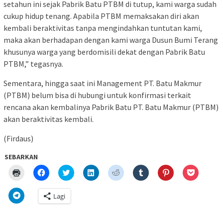
setahun ini sejak Pabrik Batu PTBM di tutup, kami warga sudah
cukup hidup tenang. Apabila PTBM memaksakan diri akan
kembali beraktivitas tanpa mengindahkan tuntutan kami,
maka akan berhadapan dengan kami warga Dusun Bumi Terang
khusunya warga yang berdomisili dekat dengan Pabrik Batu
PTBM,” tegasnya.
Sementara, hingga saat ini Management PT. Batu Makmur
(PTBM) belum bisa di hubungi untuk konfirmasi terkait
rencana akan kembalinya Pabrik Batu PT. Batu Makmur (PTBM)
akan beraktivitas kembali.
(Firdaus)
SEBARKAN
Klik
Klik
Klik
Klik
Klik
Klik
Klik
Klik
untuk
untuk
untuk
untuk
untuk
untuk
untuk
untuk
mencetak(Membuka
membagikan
berbagi
berbagi
berbagi
berbagi
berbagi
berbagi
di
di
pada
di
pada
pada
pada
via
Klik
Lagi
jendela
Facebook(Membuka
Twitter(Membuka
Linkedln(Membuka
Reddit(Membuka
Tumblr(Membuka
Pinterest(Membu
Pocket(
untuk
yang
di
di
di
di
di
di
di
berbagi
baru)
jendela
jendela
jendela
jendela
jendela
jendela
jendela
di
yang
yang
yang
yang
yang
yang
yang
Telegram(Membuka
baru)
baru)
baru)
baru)
baru)
baru)
baru)