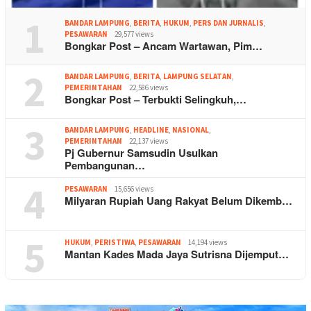
1
BANDAR LAMPUNG
,
BERITA
,
HUKUM
,
PERS DAN JURNALIS
,
PESAWARAN
29,577 views
Bongkar Post – Ancam Wartawan, Pim…
2
BANDAR LAMPUNG
,
BERITA
,
LAMPUNG SELATAN
,
PEMERINTAHAN
22,586 views
Bongkar Post – Terbukti Selingkuh,…
3
BANDAR LAMPUNG
,
HEADLINE
,
NASIONAL
,
PEMERINTAHAN
22,137 views
Pj Gubernur Samsudin Usulkan
Pembangunan…
4
PESAWARAN
15,656 views
Milyaran Rupiah Uang Rakyat Belum Dikemb…
5
HUKUM
,
PERISTIWA
,
PESAWARAN
14,194 views
Mantan Kades Mada Jaya Sutrisna Dijemput…