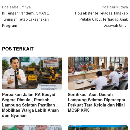
di
Navigasi
jendela
Pos sebelumnya
Pos berikutnya
yang
pos
Di Tengah Pandemi, SMAN 1
Polsek Dente Teladas Tangkap
baru)
Tumijajar Tetap Laksanakan
Pelaku Cabul Terhadap Anak
Program
Dibawah Umur
POS TERKAIT
Perbaikan Jalan RA Basyid
Sertifikasi Aset Daerah
Segera Dimulai, Pemkab
Lampung Selatan Dipercepat,
Lampung Selatan Pastikan
Perkuat Tata Kelola dan Nilai
Mobilitas Warga Lebih Aman
MCSP KPK
dan Nyaman