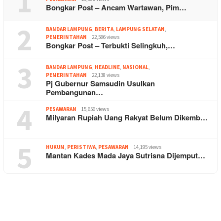
1
Bongkar Post – Ancam Wartawan, Pim…
2
BANDAR LAMPUNG
,
BERITA
,
LAMPUNG SELATAN
,
PEMERINTAHAN
22,586 views
Bongkar Post – Terbukti Selingkuh,…
3
BANDAR LAMPUNG
,
HEADLINE
,
NASIONAL
,
PEMERINTAHAN
22,138 views
Pj Gubernur Samsudin Usulkan
Pembangunan…
4
PESAWARAN
15,656 views
Milyaran Rupiah Uang Rakyat Belum Dikemb…
5
HUKUM
,
PERISTIWA
,
PESAWARAN
14,195 views
Mantan Kades Mada Jaya Sutrisna Dijemput…