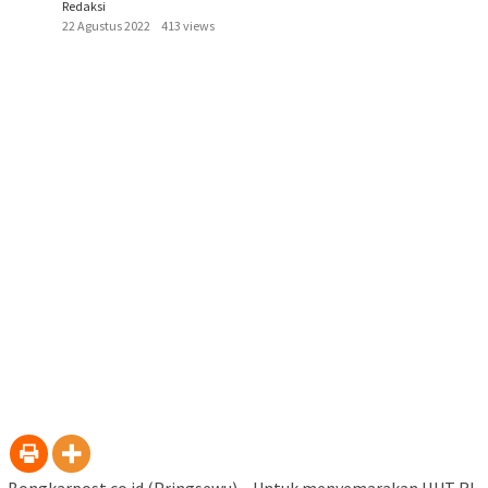
Redaksi
22 Agustus 2022
413 views
Bongkarpost.co.id (Pringsewu) – Untuk menyemarakan HUT RI