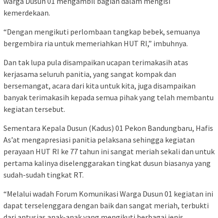
warga Dusun 01 mengambil bagian dalam mengisi
kemerdekaan.
“Dengan mengikuti perlombaan tangkap bebek, semuanya
bergembira ria untuk memeriahkan HUT RI,” imbuhnya.
Dan tak lupa pula disampaikan ucapan terimakasih atas
kerjasama seluruh panitia, yang sangat kompak dan
bersemangat, acara dari kita untuk kita, juga disampaikan
banyak terimakasih kepada semua pihak yang telah membantu
kegiatan tersebut.
Sementara Kepala Dusun (Kadus) 01 Pekon Bandungbaru, Hafis
As’at mengapresiasi panitia pelaksana sehingga kegiatan
perayaan HUT RI ke 77 tahun ini sangat meriah sekali dan untuk
pertama kalinya diselenggarakan tingkat dusun biasanya yang
sudah-sudah tingkat RT.
“Melalui wadah Forum Komunikasi Warga Dusun 01 kegiatan ini
dapat terselenggara dengan baik dan sangat meriah, terbukti
dari antusias anak-anak yang mengikuti berbagai jenis