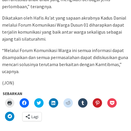
perlombaan,” terangnya.
Dikatakan oleh Hafis As’at yang sapaan akrabnya Kadus Danial
melalui Forum Komunikasi Warga Dusun 01 diharapkan dapat
terjalin komunikasi yang baik antar warga sekaligus sebagai
ajang tali silaturahmi.
“Melalui Forum Komunikasi Warga ini semua informasi dapat
disampaikan dan semua permasalahan dapat didiskusikan guna
mencari solusinya terutama berkaitan dengan Kamtibmas,”
ucapnya.
(JON)
SEBARKAN
Klik
Klik
Klik
Klik
Klik
Klik
Klik
Klik
untuk
untuk
untuk
untuk
untuk
untuk
untuk
untuk
mencetak(Membuka
membagikan
berbagi
berbagi
berbagi
berbagi
berbagi
berbagi
di
di
pada
di
pada
pada
pada
via
Klik
Lagi
jendela
Facebook(Membuka
Twitter(Membuka
Linkedln(Membuka
Reddit(Membuka
Tumblr(Membuka
Pinterest(Membu
Pocket(
untuk
yang
di
di
di
di
di
di
di
berbagi
baru)
jendela
jendela
jendela
jendela
jendela
jendela
jendela
di
yang
yang
yang
yang
yang
yang
yang
Telegram(Membuka