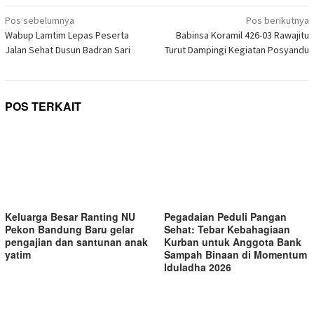
baru)
baru)
baru)
baru)
baru)
baru)
baru)
di
Navigasi
jendela
Pos sebelumnya
Pos berikutnya
yang
pos
Wabup Lamtim Lepas Peserta
Babinsa Koramil 426-03 Rawajitu
baru)
Jalan Sehat Dusun Badran Sari
Turut Dampingi Kegiatan Posyandu
POS TERKAIT
Keluarga Besar Ranting NU
Pegadaian Peduli Pangan
Pekon Bandung Baru gelar
Sehat: Tebar Kebahagiaan
pengajian dan santunan anak
Kurban untuk Anggota Bank
yatim
Sampah Binaan di Momentum
Iduladha 2026