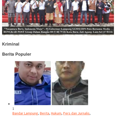
Kriminal
Berita Populer
1
Bandar Lampung
,
Berita
,
Hukum
,
Pers dan Jurnalis
,