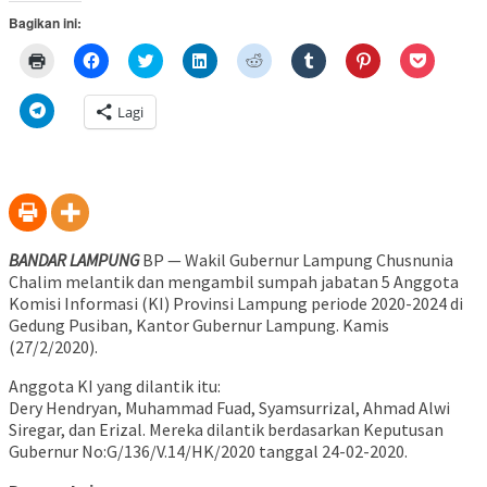
Bagikan ini:
Klik
Klik
Klik
Klik
Klik
Klik
Klik
Klik
untuk
untuk
untuk
untuk
untuk
untuk
untuk
untuk
mencetak(Membuka
membagikan
berbagi
berbagi
berbagi
berbagi
berbagi
berbagi
di
di
pada
di
pada
pada
pada
via
Klik
Lagi
jendela
Facebook(Membuka
Twitter(Membuka
Linkedln(Membuka
Reddit(Membuka
Tumblr(Membuka
Pinterest(Membu
Pocket(
untuk
yang
di
di
di
di
di
di
di
berbagi
baru)
jendela
jendela
jendela
jendela
jendela
jendela
jendela
di
yang
yang
yang
yang
yang
yang
yang
Telegram(Membuka
baru)
baru)
baru)
baru)
baru)
baru)
baru)
di
jendela
yang
baru)
BANDAR LAMPUNG
BP — Wakil Gubernur Lampung Chusnunia
Chalim melantik dan mengambil sumpah jabatan 5 Anggota
Komisi Informasi (KI) Provinsi Lampung periode 2020-2024 di
Gedung Pusiban, Kantor Gubernur Lampung. Kamis
(27/2/2020).
Anggota KI yang dilantik itu:
Dery Hendryan, Muhammad Fuad, Syamsurrizal, Ahmad Alwi
Siregar, dan Erizal. Mereka dilantik berdasarkan Keputusan
Gubernur No:G/136/V.14/HK/2020 tanggal 24-02-2020.