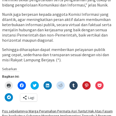
bidang pengelolaan Komunikasi dan Informasi,” jelas Nunik.
Nunik juga berpesan kepada anggota Komisi Informasi yang
dilantik, agar meningkatkan peran aktif dalam membumikan
keterbukaan informasi publik, secara virtual dan faktual serta
menjalin hubungan dan kerjasama yang baik dengan semua
instansi Pemerintah dan non-Pemerintah, baik vertikal dan
horizontal maupun diagonal.
Sehingga diharapkan dapat memberikan pelayanan publik
yang cepat, sederhana dan transparan sesuai dengan visi dan
misi Rakyat Lampung Berjaya. (*).
Sebarkan
Bagikan ini:
Klik
Klik
Klik
Klik
Klik
Klik
Klik
Klik
untuk
untuk
untuk
untuk
untuk
untuk
untuk
untuk
mencetak(Membuka
membagikan
berbagi
berbagi
berbagi
berbagi
berbagi
berbagi
di
di
pada
di
pada
pada
pada
via
Klik
Lagi
jendela
Facebook(Membuka
Twitter(Membuka
Linkedln(Membuka
Reddit(Membuka
Tumblr(Membuka
Pinterest(Membu
Pocket(
untuk
yang
di
di
di
di
di
di
di
berbagi
baru)
jendela
jendela
jendela
jendela
jendela
jendela
jendela
di
yang
yang
yang
yang
yang
yang
yang
Telegram(Membuka
Navigasi
Pos sebelumnya
Warga Perumahan Permata Asri Tuntut Hak Atas Fasum
baru)
baru)
baru)
baru)
baru)
baru)
baru)
di
Pos berikutnya
Gubernur Mendorong Implementasi Terpadu 3 Program