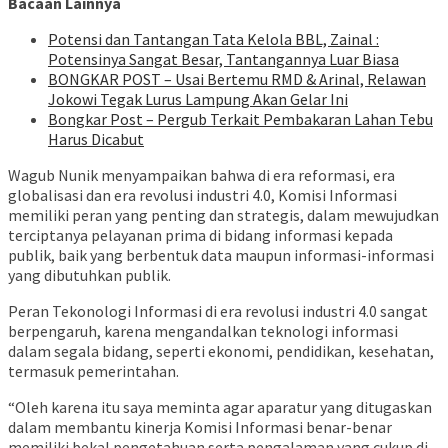
Bacaan Lainnya
Potensi dan Tantangan Tata Kelola BBL, Zainal :
Potensinya Sangat Besar, Tantangannya Luar Biasa
BONGKAR POST – Usai Bertemu RMD & Arinal, Relawan
Jokowi Tegak Lurus Lampung Akan Gelar Ini
Bongkar Post – Pergub Terkait Pembakaran Lahan Tebu
Harus Dicabut
Wagub Nunik menyampaikan bahwa di era reformasi, era
globalisasi dan era revolusi industri 4.0, Komisi Informasi
memiliki peran yang penting dan strategis, dalam mewujudkan
terciptanya pelayanan prima di bidang informasi kepada
publik, baik yang berbentuk data maupun informasi-informasi
yang dibutuhkan publik.
Peran Tekonologi Informasi di era revolusi industri 4.0 sangat
berpengaruh, karena mengandalkan teknologi informasi
dalam segala bidang, seperti ekonomi, pendidikan, kesehatan,
termasuk pemerintahan.
“Oleh karena itu saya meminta agar aparatur yang ditugaskan
dalam membantu kinerja Komisi Informasi benar-benar
memiliki bekal pengetahuan serta pengalaman yang cukup di