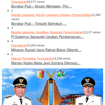
Pesawaran
29,577 views
Bongkar Post – Ancam Wartawan, Pim…
2
Bandar Lampung
,
Berita
,
Lampung Selatan
,
Pemerintahan
22,586
views
Bongkar Post – Terbukti Selingkuh,…
3
Bandar Lampung
,
Headline
,
Nasional
,
Pemerintahan
22,137 views
Pj Gubernur Samsudin Usulkan Pembangunan…
4
Pesawaran
15,656 views
Milyaran Rupiah Uang Rakyat Belum Dikemb…
5
Hukum
,
Peristiwa
,
Pesawaran
14,194 views
Mantan Kades Mada Jaya Sutrisna Dijemput…