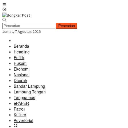
Loncat
Menu
ke
Mobile
konten
Pencarian
Jumat, 7 Agustus 2026
Beranda
Headline
Politik
Hukum
Ekonomi
Nasional
Daerah
Bandar Lampung
Lampung Tengah
Tanggamus
ePAPER
Patroli
Kuliner
Advertorial