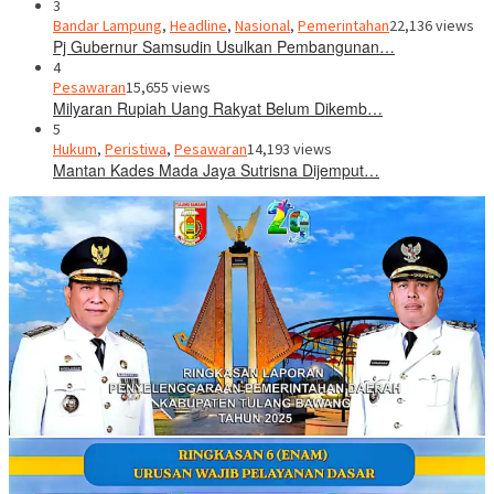
3
Bandar Lampung
,
Headline
,
Nasional
,
Pemerintahan
22,136 views
Pj Gubernur Samsudin Usulkan Pembangunan…
4
Pesawaran
15,655 views
Milyaran Rupiah Uang Rakyat Belum Dikemb…
5
Hukum
,
Peristiwa
,
Pesawaran
14,193 views
Mantan Kades Mada Jaya Sutrisna Dijemput…