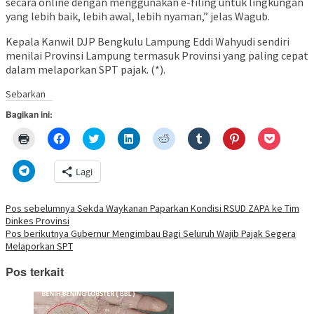
secara online dengan menggunakan e-filing untuk lingkungan
yang lebih baik, lebih awal, lebih nyaman,” jelas Wagub.
Kepala Kanwil DJP Bengkulu Lampung Eddi Wahyudi sendiri
menilai Provinsi Lampung termasuk Provinsi yang paling cepat
dalam melaporkan SPT pajak. (*).
Sebarkan
Bagikan ini:
Klik
Klik
Klik
Klik
Klik
Klik
Klik
Klik
untuk
untuk
untuk
untuk
untuk
untuk
untuk
untuk
mencetak(Membuka
membagikan
berbagi
berbagi
berbagi
berbagi
berbagi
berbagi
di
di
pada
di
pada
pada
pada
via
Klik
Lagi
jendela
Facebook(Membuka
Twitter(Membuka
Linkedln(Membuka
Reddit(Membuka
Tumblr(Membuka
Pinterest(Membu
Pocket(
untuk
yang
di
di
di
di
di
di
di
berbagi
baru)
jendela
jendela
jendela
jendela
jendela
jendela
jendela
di
yang
yang
yang
yang
yang
yang
yang
Telegram(Membuka
Navigasi
Pos sebelumnya
Sekda Waykanan Paparkan Kondisi RSUD ZAPA ke Tim
baru)
baru)
baru)
baru)
baru)
baru)
baru)
di
Dinkes Provinsi
jendela
pos
yang
Pos berikutnya
Gubernur Mengimbau Bagi Seluruh Wajib Pajak Segera
baru)
Melaporkan SPT
Pos terkait