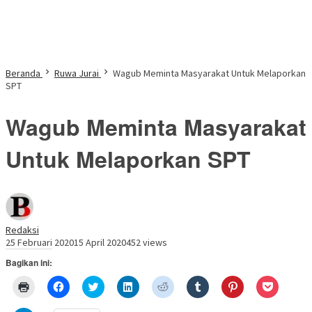
Beranda
Ruwa Jurai
Wagub Meminta Masyarakat Untuk Melaporkan
SPT
Wagub Meminta Masyarakat
Untuk Melaporkan SPT
Redaksi
25 Februari 2020
15 April 2020
452 views
Bagikan ini:
Klik
Klik
Klik
Klik
Klik
Klik
Klik
Klik
untuk
untuk
untuk
untuk
untuk
untuk
untuk
untuk
mencetak(Membuka
membagikan
berbagi
berbagi
berbagi
berbagi
berbagi
berbagi