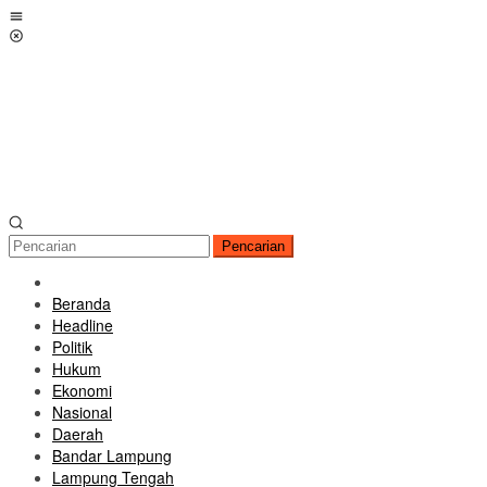
Loncat
Menu
ke
Mobile
konten
Pencarian
Beranda
Headline
Politik
Hukum
Ekonomi
Nasional
Daerah
Bandar Lampung
Lampung Tengah