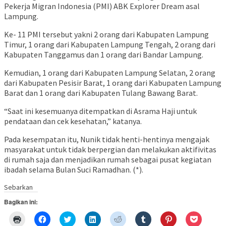
Pekerja Migran Indonesia (PMI) ABK Explorer Dream asal
Lampung.
Ke- 11 PMI tersebut yakni 2 orang dari Kabupaten Lampung
Timur, 1 orang dari Kabupaten Lampung Tengah, 2 orang dari
Kabupaten Tanggamus dan 1 orang dari Bandar Lampung.
Kemudian, 1 orang dari Kabupaten Lampung Selatan, 2 orang
dari Kabupaten Pesisir Barat, 1 orang dari Kabupaten Lampung
Barat dan 1 orang dari Kabupaten Tulang Bawang Barat.
“Saat ini kesemuanya ditempatkan di Asrama Haji untuk
pendataan dan cek kesehatan,” katanya.
Pada kesempatan itu, Nunik tidak henti-hentinya mengajak
masyarakat untuk tidak berpergian dan melakukan aktifivitas
di rumah saja dan menjadikan rumah sebagai pusat kegiatan
ibadah selama Bulan Suci Ramadhan. (*).
Sebarkan
Bagikan ini:
Klik
Klik
Klik
Klik
Klik
Klik
Klik
Klik
untuk
untuk
untuk
untuk
untuk
untuk
untuk
untuk