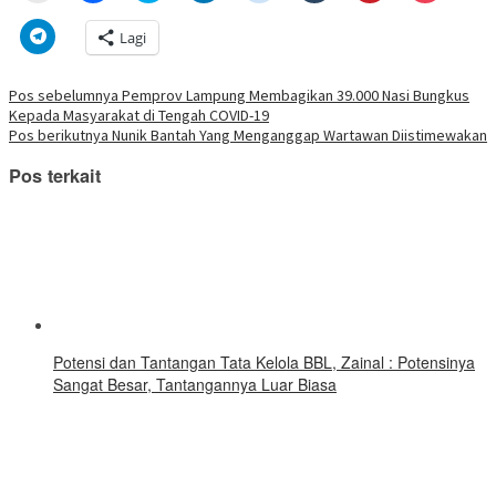
mencetak(Membuka
membagikan
berbagi
berbagi
berbagi
berbagi
berbagi
berbagi
di
di
pada
di
pada
pada
pada
via
Klik
Lagi
jendela
Facebook(Membuka
Twitter(Membuka
Linkedln(Membuka
Reddit(Membuka
Tumblr(Membuka
Pinterest(Membu
Pocket(
untuk
yang
di
di
di
di
di
di
di
berbagi
baru)
jendela
jendela
jendela
jendela
jendela
jendela
jendela
di
yang
yang
yang
yang
yang
yang
yang
Telegram(Membuka
Navigasi
Pos sebelumnya
Pemprov Lampung Membagikan 39.000 Nasi Bungkus
baru)
baru)
baru)
baru)
baru)
baru)
baru)
di
Kepada Masyarakat di Tengah COVID-19
jendela
pos
yang
Pos berikutnya
Nunik Bantah Yang Menganggap Wartawan Diistimewakan
baru)
Pos terkait
Potensi dan Tantangan Tata Kelola BBL, Zainal : Potensinya
Sangat Besar, Tantangannya Luar Biasa