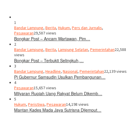
1
Bandar Lampung
,
Berita
,
Hukum
,
Pers dan Jurnalis
,
Pesawaran
29,587 views
Bongkar Post – Ancam Wartawan, Pim…
2
Bandar Lampung
,
Berita
,
Lampung Selatan
,
Pemerintahan
22,588
views
Bongkar Post – Terbukti Selingkuh,…
3
Bandar Lampung
,
Headline
,
Nasional
,
Pemerintahan
22,139 views
Pj Gubernur Samsudin Usulkan Pembangunan…
4
Pesawaran
15,657 views
Milyaran Rupiah Uang Rakyat Belum Dikemb…
5
Hukum
,
Peristiwa
,
Pesawaran
14,198 views
Mantan Kades Mada Jaya Sutrisna Dijemput…