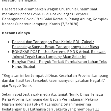
keseluruhan negatif.
Hal tersebut disampaikan Wagub Chusnunia Chalim saat
memberi update Covid-19 di Posko Satgas Terpadu
Penanganan Covid-19 di Balai Keratun, Ruang Abung, Komplek
Kantor Gubernur Lampung, Kamis (7/5/2020).
Bacaan Lainnya
Potensi dan Tantangan Tata Kelola BBL, Zainal :
Potensinya Sangat Besar, Tantangannya Luar Biasa
BONGKAR POST – Usai Bertemu RMD & Arinal, Relawan
Jokowi Tegak Lurus Lampung Akan Gelar Ini
Bongkar Post – Pergub Terkait Pembakaran Lahan Tebu
Harus Dicabut
“Kegiatan ini bertempat di Dinas Kesehatan Provinsi Lampung
dan dari hasil test tersebut kesemuanya dinyatakan Negatif,”
ujar Wagub Nunik.
Selain rapid test awak media itu, lanjut Nunik, Dinas Tenaga
Kerja Provinsi Lampung dan Badan Perlindungan Pekerja
Migran Indonesia (BP2MI) Lampung telah menerima
kedatangan Bus Luthansa dari Jakarta yang membawa 11