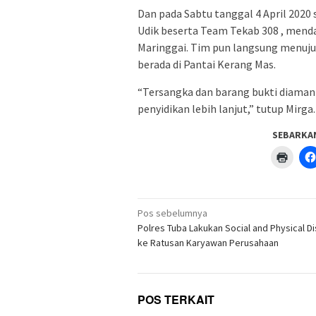
Dan pada Sabtu tanggal 4 April 2020
Udik beserta Team Tekab 308 , mend
Maringgai. Tim pun langsung menuju
berada di Pantai Kerang Mas.
“Tersangka dan barang bukti diaman
penyidikan lebih lanjut,” tutup Mirga
SEBARKA
Klik
untuk
menc
di
jendel
yang
Navigasi
baru)
Pos sebelumnya
pos
Polres Tuba Lakukan Social and Physical D
ke Ratusan Karyawan Perusahaan
POS TERKAIT