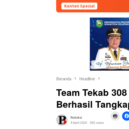
Konten Spesial
Beranda
Headline
Team Tekab 308
Berhasil Tangk
Klik
Redaksi
untuk
mence
4 April 2020
692 views
di