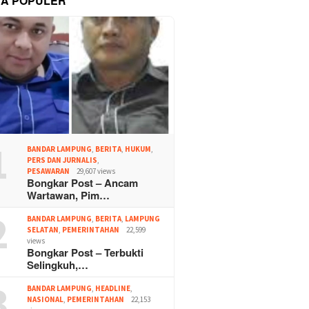
TA POPULER
1
BANDAR LAMPUNG
,
BERITA
,
HUKUM
,
PERS DAN JURNALIS
,
PESAWARAN
29,607 views
Bongkar Post – Ancam
Wartawan, Pim…
2
BANDAR LAMPUNG
,
BERITA
,
LAMPUNG
SELATAN
,
PEMERINTAHAN
22,599
views
Bongkar Post – Terbukti
Selingkuh,…
3
BANDAR LAMPUNG
,
HEADLINE
,
NASIONAL
,
PEMERINTAHAN
22,153