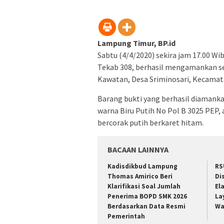
jendel
yang
baru)
Lampung Timur, BP.id
Sabtu (4/4/2020) sekira jam 17.00 W
Tekab 308, berhasil mengamankan se
Kawatan, Desa Sriminosari, Kecama
Barang bukti yang berhasil diamank
warna Biru Putih No Pol B 3025 PEP, 
bercorak putih berkaret hitam.
BACAAN LAINNYA
Kadisdikbud Lampung
RS
Thomas Amirico Beri
Di
Klarifikasi Soal Jumlah
El
Penerima BOPD SMK 2026
La
Berdasarkan Data Resmi
Wa
Pemerintah