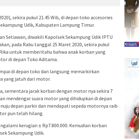
020), sekira pukul 21.45 Wib, di depan toko accesories
 Sekampung Udik, Kabupaten Lampung Timur.
 Setiawan, diwakili Kapolsek Sekampung Udik IPTU
kan, pada Rabu tanggal 25 Maret 2020, sekira pukul
a Rika untuk memberitahu bahwa anak korban yang
tor di depan Toko Aditama.
sampai di depan toko dan langsung memarkirkan
 yang jatuh dari motor.
a, sementara jarak korban dengan motor nya sekira 7
an mendengar suara motor yang dihidupkan di depan
enuju depan parkir dan mendapati sepeda motornya raib
or pun telah hilang.
engalami kerugian ± Rp7.800.000. Kemudian korban
lsek Sekampung Udik.