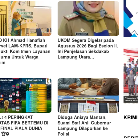
 KH Ahmad Hanafiah
UKOM Segera Digelar pada
rvei LAM-KPRS, Bupati
Agustus 2026 Bagi Eselon II.
Bukti Komitmen Layanan
Ini Penjelasan Sekdakab
purna Untuk Warga
Lampung Utara…
tim
KRIM
L! 4 PERINGKAT
Diduga Aniaya Mantan,
ATAS FIFA BERTEMU DI
Suami Staf Ahli Gubernur
FINAL PIALA DUNIA
Lampung Dilaporkan ke
 🏆⚽
Polisi