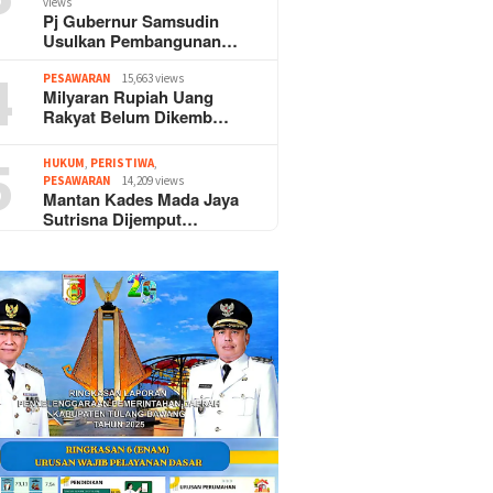
views
Pj Gubernur Samsudin
Usulkan Pembangunan…
4
PESAWARAN
15,663 views
Milyaran Rupiah Uang
Rakyat Belum Dikemb…
5
HUKUM
,
PERISTIWA
,
PESAWARAN
14,209 views
Mantan Kades Mada Jaya
Sutrisna Dijemput…