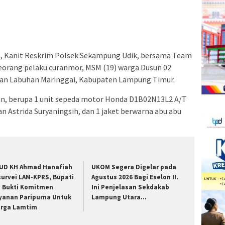
a
Facebook(Membuka
Twitter(Membuka
Linkedln(Membuka
Reddit(Membuka
Tumblr(Membuka
Pinterest(Membuka
Pocket(Membuka
Telegram(Membuka
di
di
di
di
di
di
di
di
jendela
jendela
jendela
jendela
jendela
jendela
jendela
jendela
yang
yang
yang
yang
yang
yang
yang
yang
baru)
baru)
baru)
baru)
baru)
baru)
baru)
baru)
ib, Kanit Reskrim Polsek Sekampung Udik, bersama Team
orang pelaku curanmor, MSM (19) warga Dusun 02
tan Labuhan Maringgai, Kabupaten Lampung Timur.
an, berupa 1 unit sepeda motor Honda D1B02N13L2 A/T
an Astrida Suryaningsih, dan 1 jaket berwarna abu abu
UD KH Ahmad Hanafiah
UKOM Segera Digelar pada
survei LAM-KPRS, Bupati
Agustus 2026 Bagi Eselon II.
a Bukti Komitmen
Ini Penjelasan Sekdakab
yanan Paripurna Untuk
Lampung Utara…
rga Lamtim