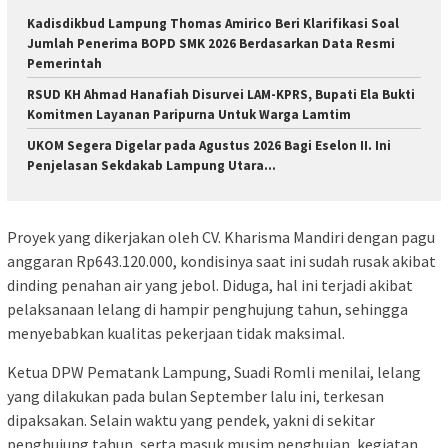
Kadisdikbud Lampung Thomas Amirico Beri Klarifikasi Soal
Jumlah Penerima BOPD SMK 2026 Berdasarkan Data Resmi
Pemerintah
RSUD KH Ahmad Hanafiah Disurvei LAM-KPRS, Bupati Ela Bukti
Komitmen Layanan Paripurna Untuk Warga Lamtim
UKOM Segera Digelar pada Agustus 2026 Bagi Eselon II. Ini
Penjelasan Sekdakab Lampung Utara…
Proyek yang dikerjakan oleh CV. Kharisma Mandiri dengan pagu
anggaran Rp643.120.000, kondisinya saat ini sudah rusak akibat
dinding penahan air yang jebol. Diduga, hal ini terjadi akibat
pelaksanaan lelang di hampir penghujung tahun, sehingga
menyebabkan kualitas pekerjaan tidak maksimal.
Ketua DPW Pematank Lampung, Suadi Romli menilai, lelang
yang dilakukan pada bulan September lalu ini, terkesan
dipaksakan. Selain waktu yang pendek, yakni di sekitar
penghujung tahun, serta masuk musim penghujan, kegiatan