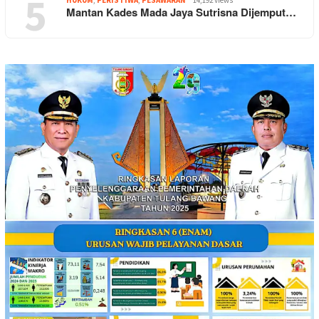
5
HUKUM
,
PERISTIWA
,
PESAWARAN
14,192 views
Mantan Kades Mada Jaya Sutrisna Dijemput…