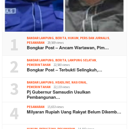
1
BANDAR LAMPUNG
,
BERITA
,
HUKUM
,
PERS DAN JURNALIS
,
PESAWARAN
29,569 views
Bongkar Post – Ancam Wartawan, Pim…
2
BANDAR LAMPUNG
,
BERITA
,
LAMPUNG SELATAN
,
PEMERINTAHAN
22,580 views
Bongkar Post – Terbukti Selingkuh,…
3
BANDAR LAMPUNG
,
HEADLINE
,
NASIONAL
,
PEMERINTAHAN
22,133 views
Pj Gubernur Samsudin Usulkan
Pembangunan…
4
PESAWARAN
15,653 views
Milyaran Rupiah Uang Rakyat Belum Dikemb…