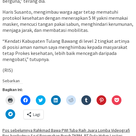
berguna,” terang dia.
Haris Susanto, mengimbau warga agar tetap mematuhi
protokol kesehatan dengan menerapkan 5 M yakni memakai
masker, mencuci tangan pakai sabun, menghindari kerumunan,
menjaga jarak, dan membatasi mobilitas.
“Kendati Kabupaten Tulang Bawang di level 2 tingkat artinya
di posisi aman namun saya menghimbau kepada masyarakat
tetap Prokes kesehatan, lebih baik mencegah daripada
mengobati,” tutupnya.
(RIS)
Sebarkan
Bagikan ini:
Klik
Klik
Klik
Klik
Klik
Klik
Klik
Klik
untuk
untuk
untuk
untuk
untuk
untuk
untuk
untuk
mencetak(Membuka
membagikan
berbagi
berbagi
berbagi
berbagi
berbagi
berbagi
di
di
pada
di
pada
pada
pada
via
Klik
Lagi
jendela
Facebook(Membuka
Twitter(Membuka
Linkedln(Membuka
Reddit(Membuka
Tumblr(Membuka
Pinterest(Membu
Pocket(
untuk
yang
di
di
di
di
di
di
di
berbagi
baru)
jendela
jendela
jendela
jendela
jendela
jendela
jendela
di
yang
yang
yang
yang
yang
yang
yang
Telegram(Membuka
Navigasi
Pos sebelumnya
Rahkmad Bawa PWI Tuba Raih Juara Lomba Videografi
baru)
baru)
baru)
baru)
baru)
baru)
baru)
di
Pos berikutnya
Soal Perumahan Buruh TKBM, PT Duta Hidup Lestari