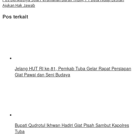
jendela
pos
yang
Ajukan Hak Jawab
baru)
Pos terkait
Jelang HUT RI ke-81, Pemkab Tuba Gelar Rapat Persiapan
Giat Pawai dan Seni Budaya
Bupati Qudrotul Ikhwan Hadiri Giat Pisah Sambut Kapolres
Tuba