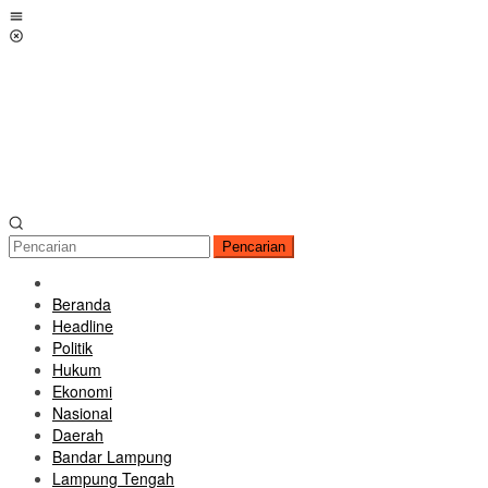
Loncat
Menu
ke
Mobile
konten
Pencarian
Beranda
Headline
Politik
Hukum
Ekonomi
Nasional
Daerah
Bandar Lampung
Lampung Tengah