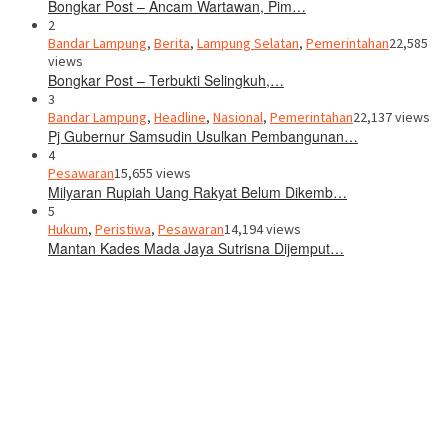
Bongkar Post – Ancam Wartawan, Pim…
2
Bandar Lampung
,
Berita
,
Lampung Selatan
,
Pemerintahan
22,585
views
Bongkar Post – Terbukti Selingkuh,…
3
Bandar Lampung
,
Headline
,
Nasional
,
Pemerintahan
22,137 views
Pj Gubernur Samsudin Usulkan Pembangunan…
4
Pesawaran
15,655 views
Milyaran Rupiah Uang Rakyat Belum Dikemb…
5
Hukum
,
Peristiwa
,
Pesawaran
14,194 views
Mantan Kades Mada Jaya Sutrisna Dijemput…