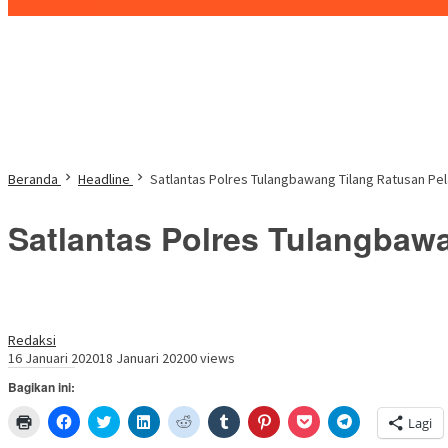
Konten Spesial
Beranda
Headline
Satlantas Polres Tulangbawang Tilang Ratusan Pel
Satlantas Polres Tulangbawa
Redaksi
16 Januari 2020
18 Januari 2020
0 views
Bagikan ini:
Klik
Klik
Klik
Klik
Klik
Klik
Klik
Klik
Klik
Lagi
untuk
untuk
untuk
untuk
untuk
untuk
untuk
untuk
untuk
mencetak(Membuka
membagikan
berbagi
berbagi
berbagi
berbagi
berbagi
berbagi
berbagi