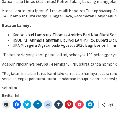
Satuan Lalu Lintas (Satlantas) Polres Tulangbawang menggelar
Kasat Lantas Iptu Ipran, SH mewakili Kapolres Tulangbawang AKB
146, Kampung Dwi Warga Tunggal Jaya, Kecamatan Banjar Agu
Bacaan Lainnya
Kadisdikbud Lampung Thomas Amirico Beri Klarifikasi S
RSUD KH Ahmad Hanafiah Disurvei LAM-KPRS, Bupati Ela
UKOM Segera Digelar pada Agustus 2026 Bagi Eselon II. I
“Dalam razia yang kami gelar kali ini, sebanyak 109 pelanggar y
Adapun rinciannya berupa 74 lembar STNK (surat tanda nomor ke
“Kegiatan ini, akan terus kami lakukan setiap harinya secara 
serta kelengkapan surat-surat kendaraan maupun administrasi pr
Sebarkan
Bagikan ini:
Klik
Klik
Klik
Klik
Klik
Klik
Klik
Klik
Klik
Lagi
untuk
untuk
untuk
untuk
untuk
untuk
untuk
untuk
untuk
mencetak(Membuka
membagikan
berbagi
berbagi
berbagi
berbagi
berbagi
berbagi
berbagi
di
di
pada
di
pada
pada
pada
via
di