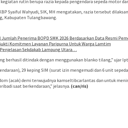
 kegiatan rutin berupa razia kepada pengendara sepeda motor dan
P Syaiful Wahyudi, SIK, MH mengatakan, razia tersebut dilaksanak
ng, Kabupaten Tulangbawang.
oal Jumlah Penerima BOPD SMK 2026 Berdasarkan Data Resmi Pem
 Bukti Komitmen Layanan Paripurna Untuk Warga Lamtim
ni Penjelasan Sekdakab Lampung Utara…
ang berhasil ditindak dengan menggunakan blanko tilang,” ujar Ipt
ndaraan), 29 keping SIM (surat izin mengemudi dan 6 unit sepeda
random (acak) demi terwujudnya kamseltibcarlantas dan untuk me
ibadi saat berkendaraan,” jelasnya.
(can/ris)