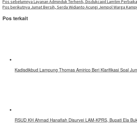
jendela
Facebook(Membuka
Twitter(Membuka
Linkedln(Membuka
Reddit(Membuka
Tumblr(Membuka
Pinterest(Membuka
Pocket(Membuka
Telegram(Mem
Navigasi
Pos sebelumnya
Layanan Adminduk Terhenti, Disdukcapil Lamtim Perbaika
yang
di
di
di
di
di
di
di
di
Pos berikutnya
Jumat Bersih, Serda Widianto Acungi Jempol Warga Kamp
baru)
jendela
jendela
jendela
jendela
jendela
jendela
jendela
jendela
pos
yang
yang
yang
yang
yang
yang
yang
yang
baru)
baru)
baru)
baru)
baru)
baru)
baru)
baru)
Pos terkait
Kadisdikbud Lampung Thomas Amirico Beri Klarifikasi Soal 
RSUD KH Ahmad Hanafiah Disurvei LAM-KPRS, Bupati Ela Buk