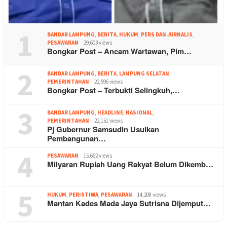
1
BANDAR LAMPUNG
,
BERITA
,
HUKUM
,
PERS DAN JURNALIS
,
PESAWARAN
29,603 views
Bongkar Post – Ancam Wartawan, Pim…
2
BANDAR LAMPUNG
,
BERITA
,
LAMPUNG SELATAN
,
PEMERINTAHAN
22,596 views
Bongkar Post – Terbukti Selingkuh,…
3
BANDAR LAMPUNG
,
HEADLINE
,
NASIONAL
,
PEMERINTAHAN
22,151 views
Pj Gubernur Samsudin Usulkan
Pembangunan…
4
PESAWARAN
15,662 views
Milyaran Rupiah Uang Rakyat Belum Dikemb…
5
HUKUM
,
PERISTIWA
,
PESAWARAN
14,208 views
Mantan Kades Mada Jaya Sutrisna Dijemput…