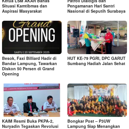
Ketua LSM AKAR Bahas
Patroli Dialogis dan
Situasi Kamtibmas dan
Pengamanan Hari Santri
Aspirasi Masyarakat
Nasional di Seputih Surabaya
Besok, Faxi Billiard Hadir di
HUT KE-79 PGRI, DPC GARUT
Bandar Lampung, Tawarkan
Sumbang Hadiah Jalan Sehat
Diskon 50 Persen di Grand
Opening
KAIM Resmi Buka PKPA-2,
Bongkar Post – P3UW
Nuryadin Tegaskan Revolusi
Lampung Siap Menangkan