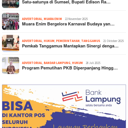
Satu-satunya di Sumsel, Bupati Edison Ra…
ADVERTORIAL
,
MUARA ENIM
22 November 2025
Muara Enim Bergelora Karnaval Budaya yan…
ADVERTORIAL
,
HUKUM
,
PEMERINTAHAN
,
TANGGAMUS
21 Oktober 2025
Pemkab Tanggamus Mantapkan Sinergi denga…
ADVERTORIAL
,
BANDAR LAMPUNG
,
HUKUM
28 Juli 2025
Program Pemutihan PKB Diperpanjang Hingg…