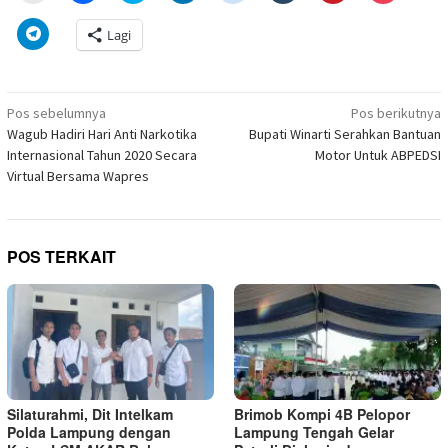
mencetak(Membuka
membagikan
berbagi
berbagi
berbagi
berbagi
berbagi
berbagi
di
di
pada
di
pada
pada
pada
via
Klik
Lagi
jendela
Facebook(Membuka
Twitter(Membuka
Linkedln(Membuka
Reddit(Membuka
Tumblr(Membuka
Pinterest(Membu
Pocket(
untuk
yang
di
di
di
di
di
di
di
berbagi
baru)
jendela
jendela
jendela
jendela
jendela
jendela
jendela
di
yang
yang
yang
yang
yang
yang
yang
Telegram(Membuka
baru)
baru)
baru)
baru)
baru)
baru)
baru)
di
Navigasi
jendela
Pos sebelumnya
Pos berikutnya
yang
pos
Wagub Hadiri Hari Anti Narkotika
Bupati Winarti Serahkan Bantuan
baru)
Internasional Tahun 2020 Secara
Motor Untuk ABPEDSI
Virtual Bersama Wapres
POS TERKAIT
Silaturahmi, Dit Intelkam
Brimob Kompi 4B Pelopor
Polda Lampung dengan
Lampung Tengah Gelar