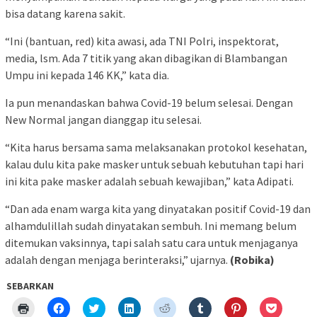
bisa datang karena sakit.
“Ini (bantuan, red) kita awasi, ada TNI Polri, inspektorat,
media, lsm. Ada 7 titik yang akan dibagikan di Blambangan
Umpu ini kepada 146 KK,” kata dia.
Ia pun menandaskan bahwa Covid-19 belum selesai. Dengan
New Normal jangan dianggap itu selesai.
“Kita harus bersama sama melaksanakan protokol kesehatan,
kalau dulu kita pake masker untuk sebuah kebutuhan tapi hari
ini kita pake masker adalah sebuah kewajiban,” kata Adipati.
“Dan ada enam warga kita yang dinyatakan positif Covid-19 dan
alhamdulillah sudah dinyatakan sembuh. Ini memang belum
ditemukan vaksinnya, tapi salah satu cara untuk menjaganya
adalah dengan menjaga berinteraksi,” ujarnya.
(Robika)
SEBARKAN
Klik
Klik
Klik
Klik
Klik
Klik
Klik
Klik
untuk
untuk
untuk
untuk
untuk
untuk
untuk
untuk