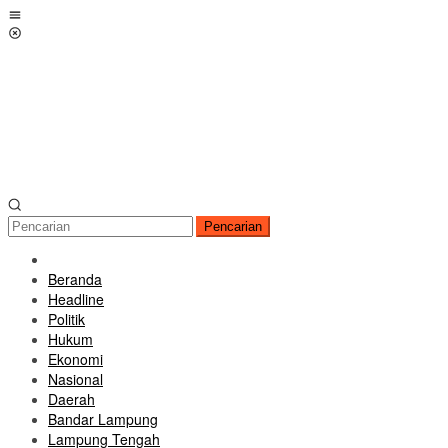
Loncat
Menu
ke
Mobile
konten
Pencarian
Beranda
Headline
Politik
Hukum
Ekonomi
Nasional
Daerah
Bandar Lampung
Lampung Tengah