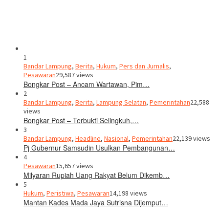
1
Bandar Lampung
,
Berita
,
Hukum
,
Pers dan Jurnalis
,
Pesawaran
29,587 views
Bongkar Post – Ancam Wartawan, Pim…
2
Bandar Lampung
,
Berita
,
Lampung Selatan
,
Pemerintahan
22,588
views
Bongkar Post – Terbukti Selingkuh,…
3
Bandar Lampung
,
Headline
,
Nasional
,
Pemerintahan
22,139 views
Pj Gubernur Samsudin Usulkan Pembangunan…
4
Pesawaran
15,657 views
Milyaran Rupiah Uang Rakyat Belum Dikemb…
5
Hukum
,
Peristiwa
,
Pesawaran
14,198 views
Mantan Kades Mada Jaya Sutrisna Dijemput…