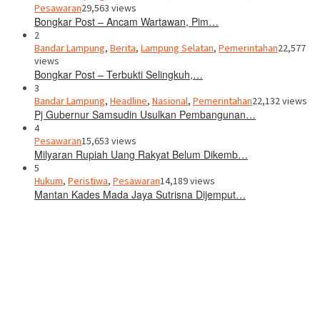
Pesawaran
29,563 views
Bongkar Post – Ancam Wartawan, Pim…
2
Bandar Lampung
,
Berita
,
Lampung Selatan
,
Pemerintahan
22,577
views
Bongkar Post – Terbukti Selingkuh,…
3
Bandar Lampung
,
Headline
,
Nasional
,
Pemerintahan
22,132 views
Pj Gubernur Samsudin Usulkan Pembangunan…
4
Pesawaran
15,653 views
Milyaran Rupiah Uang Rakyat Belum Dikemb…
5
Hukum
,
Peristiwa
,
Pesawaran
14,189 views
Mantan Kades Mada Jaya Sutrisna Dijemput…