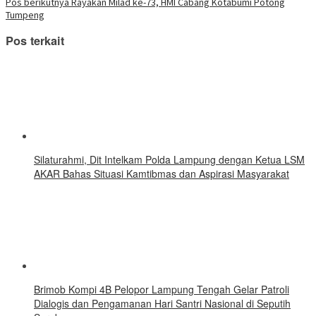
pos
yang
Pos berikutnya
Rayakan Milad ke-73, HMI Cabang Kotabumi Potong
baru)
Tumpeng
Pos terkait
Silaturahmi, Dit Intelkam Polda Lampung dengan Ketua LSM
AKAR Bahas Situasi Kamtibmas dan Aspirasi Masyarakat
Brimob Kompi 4B Pelopor Lampung Tengah Gelar Patroli
Dialogis dan Pengamanan Hari Santri Nasional di Seputih