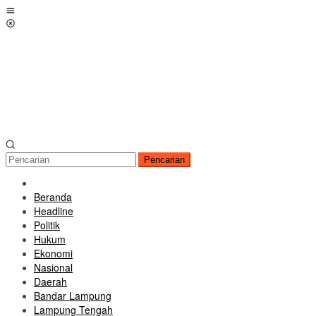
Loncat
Menu
ke
Mobile
konten
Pencarian
Beranda
Headline
Politik
Hukum
Ekonomi
Nasional
Daerah
Bandar Lampung
Lampung Tengah