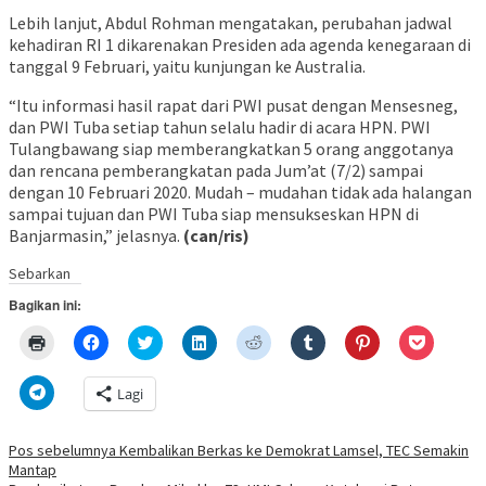
Lebih lanjut, Abdul Rohman mengatakan, perubahan jadwal
kehadiran RI 1 dikarenakan Presiden ada agenda kenegaraan di
tanggal 9 Februari, yaitu kunjungan ke Australia.
“Itu informasi hasil rapat dari PWI pusat dengan Mensesneg,
dan PWI Tuba setiap tahun selalu hadir di acara HPN. PWI
Tulangbawang siap memberangkatkan 5 orang anggotanya
dan rencana pemberangkatan pada Jum’at (7/2) sampai
dengan 10 Februari 2020. Mudah – mudahan tidak ada halangan
sampai tujuan dan PWI Tuba siap mensukseskan HPN di
Banjarmasin,” jelasnya.
(can/ris)
Sebarkan
Bagikan ini:
Klik
Klik
Klik
Klik
Klik
Klik
Klik
Klik
untuk
untuk
untuk
untuk
untuk
untuk
untuk
untuk
mencetak(Membuka
membagikan
berbagi
berbagi
berbagi
berbagi
berbagi
berbagi
di
di
pada
di
pada
pada
pada
via
Klik
Lagi
jendela
Facebook(Membuka
Twitter(Membuka
Linkedln(Membuka
Reddit(Membuka
Tumblr(Membuka
Pinterest(Membu
Pocket(
untuk
yang
di
di
di
di
di
di
di
berbagi
baru)
jendela
jendela
jendela
jendela
jendela
jendela
jendela
di
yang
yang
yang
yang
yang
yang
yang
Telegram(Membuka
Navigasi
Pos sebelumnya
Kembalikan Berkas ke Demokrat Lamsel, TEC Semakin
baru)
baru)
baru)
baru)
baru)
baru)
baru)
di
Mantap
jendela