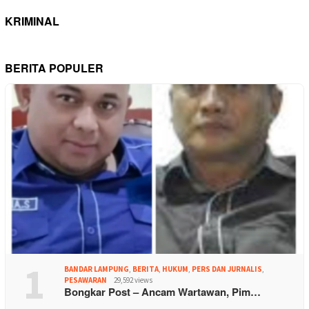
KRIMINAL
BERITA POPULER
1
BANDAR LAMPUNG
,
BERITA
,
HUKUM
,
PERS DAN JURNALIS
,
PESAWARAN
29,592 views
Bongkar Post – Ancam Wartawan, Pim…