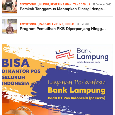
ADVERTORIAL
,
HUKUM
,
PEMERINTAHAN
,
TANGGAMUS
21 Oktober 2025
Pemkab Tanggamus Mantapkan Sinergi denga…
ADVERTORIAL
,
BANDAR LAMPUNG
,
HUKUM
28 Juli 2025
Program Pemutihan PKB Diperpanjang Hingg…