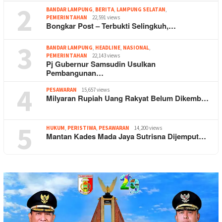
2
BANDAR LAMPUNG
,
BERITA
,
LAMPUNG SELATAN
,
PEMERINTAHAN
22,591 views
Bongkar Post – Terbukti Selingkuh,…
3
BANDAR LAMPUNG
,
HEADLINE
,
NASIONAL
,
PEMERINTAHAN
22,143 views
Pj Gubernur Samsudin Usulkan
Pembangunan…
4
PESAWARAN
15,657 views
Milyaran Rupiah Uang Rakyat Belum Dikemb…
5
HUKUM
,
PERISTIWA
,
PESAWARAN
14,200 views
Mantan Kades Mada Jaya Sutrisna Dijemput…