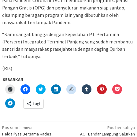
Pada Pandemi Corona ini ACT meluncurkan program Operasi
Pangan Gratis (OPG) dan penyaluran makanan siap santap,
disamping beragam program lain yang dibutuhkan oleh
masyarakat terdampak Pandemi.
“Kami sangat bangga dengan kepedulian PT. Pertamina
(Persero) Integrated Terminal Panjang yang sudah membantu
santri dan masyarakat prasejahtera dengan daging Qurban
terbaik,” tutupnya.
(Rls)
SEBARKAN
Klik
Klik
Klik
Klik
Klik
Klik
Klik
Klik
untuk
untuk
untuk
untuk
untuk
untuk
untuk
untuk
mencetak(Membuka
membagikan
berbagi
berbagi
berbagi
berbagi
berbagi
berbagi
di
di
pada
di
pada
pada
pada
via
Klik
Lagi
jendela
Facebook(Membuka
Twitter(Membuka
Linkedln(Membuka
Reddit(Membuka
Tumblr(Membuka
Pinterest(Membu
Pocket(
untuk
yang
di
di
di
di
di
di
di
berbagi
baru)
jendela
jendela
jendela
jendela
jendela
jendela
jendela
di
yang
yang
yang
yang
yang
yang
yang
Telegram(Membuka
baru)
baru)
baru)
baru)
baru)
baru)
baru)
di
Navigasi
jendela
Pos sebelumnya
Pos berikutnya
yang
pos
Pelda Ilyas Bersama Kades
ACT Bandar Lampung Salurkan
baru)