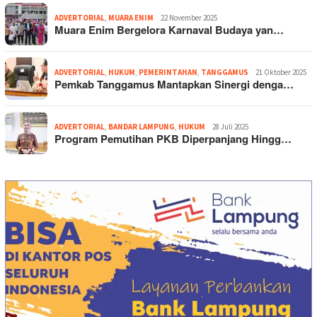
ADVERTORIAL
,
MUARA ENIM
22 November 2025
Muara Enim Bergelora Karnaval Budaya yan…
ADVERTORIAL
,
HUKUM
,
PEMERINTAHAN
,
TANGGAMUS
21 Oktober 2025
Pemkab Tanggamus Mantapkan Sinergi denga…
ADVERTORIAL
,
BANDAR LAMPUNG
,
HUKUM
28 Juli 2025
Program Pemutihan PKB Diperpanjang Hingg…