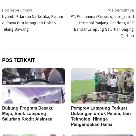
Telegram(Membuka
baru)
baru)
baru)
baru)
baru)
baru)
baru)
di
Navigasi
jendela
Pos sebelumnya
Pos berikutnya
yang
pos
Nyambi Edarkan Narkotika, Petani
PT. Pertamina (Persero) Integrated
baru)
di Rawa Pitu Ditangkap Polres
Terminal Panjang Gandeng ACT
Tulang Bawang
Bandar Lampung Salurkan Daging
Qurban
POS TERKAIT
Dukung Program Desaku
Pemprov Lampung Perkuat
Maju, Bank Lampung
Dukungan untuk Petani, Dari
Salurkan Kredit Alsintan
Teknologi Hingga
Pengendalian Hama