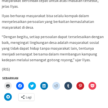
masyarakat bertindak cepat untuk atasi masalah tersebut,”
jelas Ilyas.
Ilyas berharap masyarakat bisa selalu kompak dalam
menyelesaikan persoalan yang berkaitan kemaslahatan
masyarakat di desa.
“Dengan begitu, setiap persoalan dapat terselesaikan dengan
baik, mengingat lingkungan desa adalah masyarakat sosial
yang tidak dapat hidup tanpa masyarakat lain, tentunya
menjadi semangat bersama dalam membangun kampung
kedepan melalui semangat gotong royong,” ujar Ilyas.
(RIS)
SEBARKAN
Klik
Klik
Klik
Klik
Klik
Klik
Klik
Klik
untuk
untuk
untuk
untuk
untuk
untuk
untuk
untuk
mencetak(Membuka
membagikan
berbagi
berbagi
berbagi
berbagi
berbagi
berbagi
di
di
pada
di
pada
pada
pada
via
Klik
Lagi
jendela
Facebook(Membuka
Twitter(Membuka
Linkedln(Membuka
Reddit(Membuka
Tumblr(Membuka
Pinterest(Membu
Pocket(
untuk
yang
di
di
di
di
di
di
di
berbagi
baru)
jendela
jendela
jendela
jendela
jendela
jendela
jendela
di
yang
yang
yang
yang
yang
yang
yang