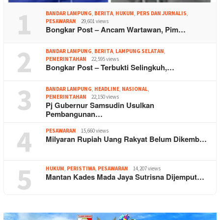
1
BANDAR LAMPUNG
,
BERITA
,
HUKUM
,
PERS DAN JURNALIS
,
PESAWARAN
29,601 views
Bongkar Post – Ancam Wartawan, Pim…
2
BANDAR LAMPUNG
,
BERITA
,
LAMPUNG SELATAN
,
PEMERINTAHAN
22,595 views
Bongkar Post – Terbukti Selingkuh,…
3
BANDAR LAMPUNG
,
HEADLINE
,
NASIONAL
,
PEMERINTAHAN
22,150 views
Pj Gubernur Samsudin Usulkan
Pembangunan…
4
PESAWARAN
15,660 views
Milyaran Rupiah Uang Rakyat Belum Dikemb…
5
HUKUM
,
PERISTIWA
,
PESAWARAN
14,207 views
Mantan Kades Mada Jaya Sutrisna Dijemput…