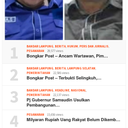
1
BANDAR LAMPUNG
,
BERITA
,
HUKUM
,
PERS DAN JURNALIS
,
PESAWARAN
29,577 views
Bongkar Post – Ancam Wartawan, Pim…
2
BANDAR LAMPUNG
,
BERITA
,
LAMPUNG SELATAN
,
PEMERINTAHAN
22,586 views
Bongkar Post – Terbukti Selingkuh,…
3
BANDAR LAMPUNG
,
HEADLINE
,
NASIONAL
,
PEMERINTAHAN
22,137 views
Pj Gubernur Samsudin Usulkan
Pembangunan…
4
PESAWARAN
15,656 views
Milyaran Rupiah Uang Rakyat Belum Dikemb…