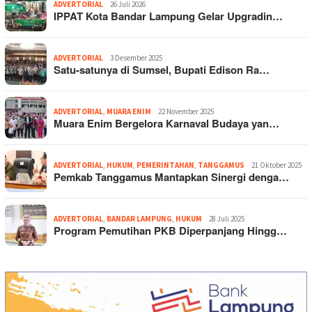
ADVERTORIAL
26 Juli 2026
IPPAT Kota Bandar Lampung Gelar Upgradin…
ADVERTORIAL
3 Desember 2025
Satu-satunya di Sumsel, Bupati Edison Ra…
ADVERTORIAL
,
MUARA ENIM
22 November 2025
Muara Enim Bergelora Karnaval Budaya yan…
ADVERTORIAL
,
HUKUM
,
PEMERINTAHAN
,
TANGGAMUS
21 Oktober 2025
Pemkab Tanggamus Mantapkan Sinergi denga…
ADVERTORIAL
,
BANDAR LAMPUNG
,
HUKUM
28 Juli 2025
Program Pemutihan PKB Diperpanjang Hingg…