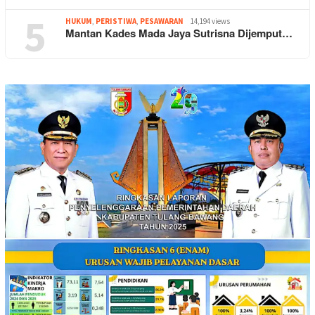
5
HUKUM
,
PERISTIWA
,
PESAWARAN
14,194 views
Mantan Kades Mada Jaya Sutrisna Dijemput…