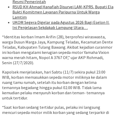
Resmi Pemerintah
RSUD KH Ahmad Hanafiah Disurvei LAM-KPRS, Bupati Ela
Bukti Komitmen Layanan Paripurna Untuk Warga
Lamtim
UKOM Segera Digelar pada Agustus 2026 Bagi Eselon II.
Ini Penjelasan Sekdakab Lampung Utara…
“Identitas korban Imam Arifin (28), berprofesi wiraswasta,
warga Dusun Marga Jaya, Kampung Teladas, Kecamatan Dente
Teladas, Kabupaten Tulang Bawang. Akibat kejadian curanmor
ini korban mengalami kerugian sepeda motor Yamaha Vixion
warna merah hitam, Nopol A 3767 OF,” ujar AKP Rohmadi,
Senin (27/7/2020).
Kapolsek menjelaskan, hari Sabtu (11/7) sekira pukul 23.00
WIB, korban memasukkan sepeda motor miliknya ke dalam
ruang tamu rumah, setelah itu korban dengan kelima
temannya begadang hingga pukul 02.00 WIB. Tidak lama
kemudian pelaku menyuruh korban dan teman- temannya
untuk tertidur.
“Saat korban sedang tertidur pulas, pelaku ini langsung
mencuri sepeda motor milik korban yang sedang terparkir di