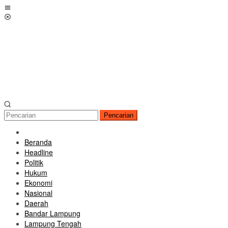
Loncat
Menu
ke
Mobile
konten
Pencarian
Beranda
Headline
Politik
Hukum
Ekonomi
Nasional
Daerah
Bandar Lampung
Lampung Tengah