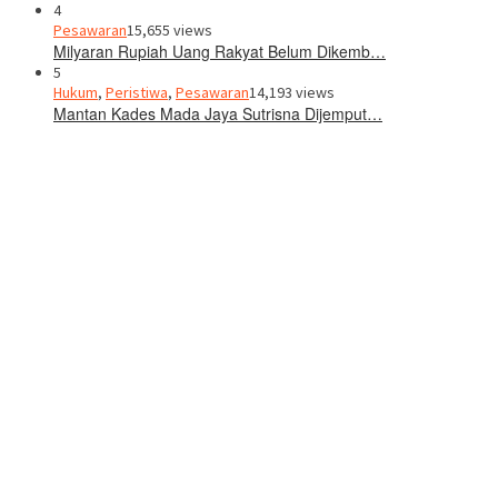
4
Pesawaran
15,655 views
Milyaran Rupiah Uang Rakyat Belum Dikemb…
5
Hukum
,
Peristiwa
,
Pesawaran
14,193 views
Mantan Kades Mada Jaya Sutrisna Dijemput…