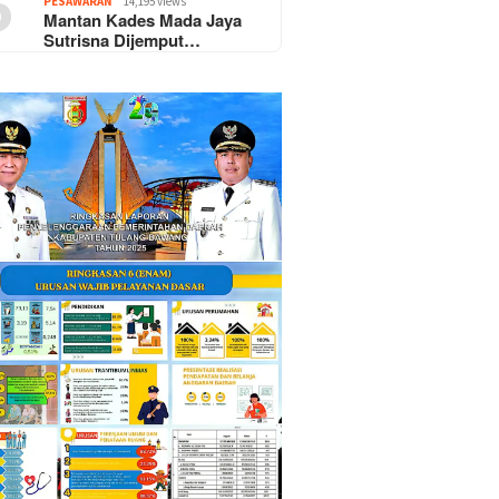
5
PESAWARAN
14,195 views
Mantan Kades Mada Jaya
Sutrisna Dijemput…