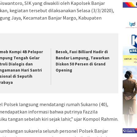
swantoro, SIK yang diwakili oleh Kapolsek Banjar
, kegiatan tersebut dilaksanakan Selasa (3/3/2020),
 Agung Jaya, Kecamatan Banjar Margo, Kabupaten
imob Kompi 4B Pelopor
Besok, Faxi Billiard Hadir di
mpung Tengah Gelar
Bandar Lampung, Tawarkan
troli Dialogis dan
Diskon 50 Persen di Grand
ngamanan Hari Santri
Opening
sional di Seputih
rabaya
l Polsek langsung mendatangi rumah Sukarno (40),
 mendapatkan informasi bahwa putrinya Fazzila
iku tangan sebelah kiri sejak lahir,” ujar Kompol Rahmin.
 sumbangan sukarela seluruh personel Polsek Banjar