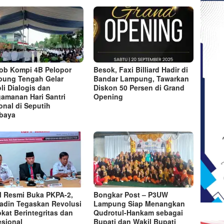
ob Kompi 4B Pelopor
Besok, Faxi Billiard Hadir di
ung Tengah Gelar
Bandar Lampung, Tawarkan
oli Dialogis dan
Diskon 50 Persen di Grand
amanan Hari Santri
Opening
onal di Seputih
baya
 Resmi Buka PKPA-2,
Bongkar Post – P3UW
adin Tegaskan Revolusi
Lampung Siap Menangkan
kat Berintegritas dan
Qudrotul-Hankam sebagai
esional
Bupati dan Wakil Bupati