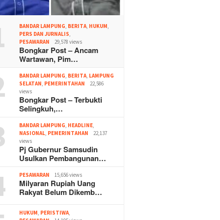
1
BANDAR LAMPUNG
,
BERITA
,
HUKUM
,
PERS DAN JURNALIS
,
PESAWARAN
29,578 views
Bongkar Post – Ancam
Wartawan, Pim…
2
BANDAR LAMPUNG
,
BERITA
,
LAMPUNG
SELATAN
,
PEMERINTAHAN
22,586
views
Bongkar Post – Terbukti
Selingkuh,…
3
BANDAR LAMPUNG
,
HEADLINE
,
NASIONAL
,
PEMERINTAHAN
22,137
views
Pj Gubernur Samsudin
Usulkan Pembangunan…
4
PESAWARAN
15,656 views
Milyaran Rupiah Uang
Rakyat Belum Dikemb…
HUKUM
,
PERISTIWA
,