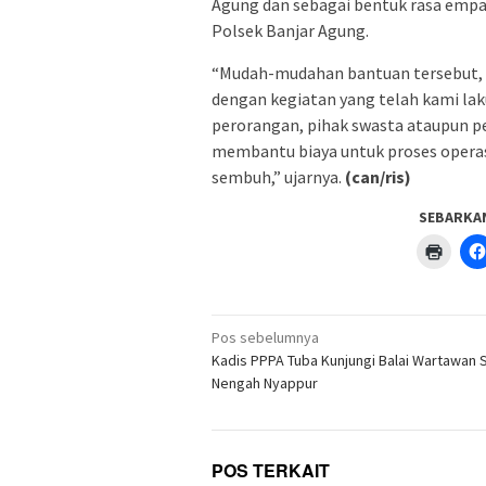
Agung dan sebagai bentuk rasa empa
Polsek Banjar Agung.
“Mudah-mudahan bantuan tersebut, d
dengan kegiatan yang telah kami laku
perorangan, pihak swasta ataupun p
membantu biaya untuk proses operasi
sembuh,” ujarnya.
(can/ris)
SEBARKA
Klik
untuk
menc
di
jendel
yang
Navigasi
baru)
Pos sebelumnya
pos
Kadis PPPA Tuba Kunjungi Balai Wartawan 
Nengah Nyappur
POS TERKAIT