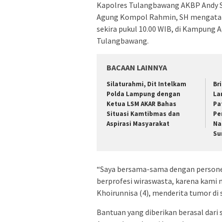
Kapolres Tulangbawang AKBP Andy Si
Agung Kompol Rahmin, SH mengatakan
sekira pukul 10.00 WIB, di Kampung
Tulangbawang.
BACAAN LAINNYA
Silaturahmi, Dit Intelkam
Br
Polda Lampung dengan
La
Ketua LSM AKAR Bahas
Pa
Situasi Kamtibmas dan
Pe
Aspirasi Masyarakat
Na
Su
“Saya bersama-sama dengan persone
berprofesi wiraswasta, karena kami
Khoirunnisa (4), menderita tumor di s
Bantuan yang diberikan berasal dari