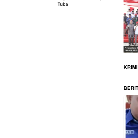
Tuba
KRIM
BERI