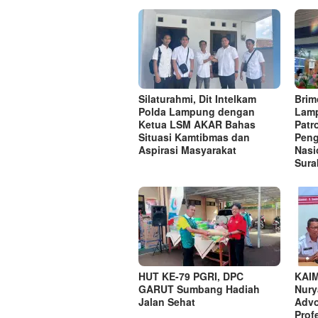
Silaturahmi, Dit Intelkam
Brim
Polda Lampung dengan
Lamp
Ketua LSM AKAR Bahas
Patr
Situasi Kamtibmas dan
Peng
Aspirasi Masyarakat
Nasi
Sura
HUT KE-79 PGRI, DPC
KAIM
GARUT Sumbang Hadiah
Nury
Jalan Sehat
Advo
Prof