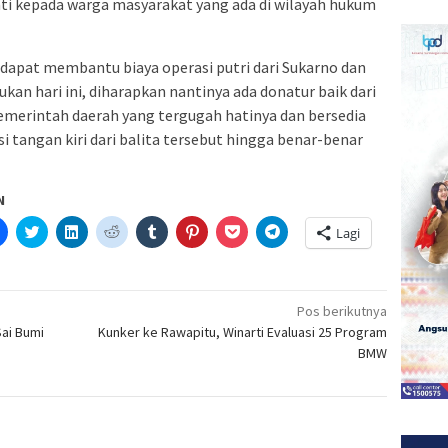
ti kepada warga masyarakat yang ada di wilayah hukum
apat membantu biaya operasi putri dari Sukarno dan
kan hari ini, diharapkan nantinya ada donatur baik dari
emerintah daerah yang tergugah hatinya dan bersedia
 tangan kiri dari balita tersebut hingga benar-benar
N
Klik
Klik
Klik
Klik
Klik
Klik
Klik
Klik
Lagi
untuk
untuk
untuk
untuk
untuk
untuk
untuk
untuk
etak(Membuka
membagikan
berbagi
berbagi
berbagi
berbagi
berbagi
berbagi
berbagi
di
pada
di
pada
pada
pada
via
di
a
Facebook(Membuka
Twitter(Membuka
Linkedln(Membuka
Reddit(Membuka
Tumblr(Membuka
Pinterest(Membuka
Pocket(Membuka
Telegram(Membuka
di
di
di
di
di
di
di
di
jendela
jendela
jendela
jendela
jendela
jendela
jendela
jendela
Pos berikutnya
yang
yang
yang
yang
yang
yang
yang
yang
Sai Bumi
Kunker ke Rawapitu, Winarti Evaluasi 25 Program
baru)
baru)
baru)
baru)
baru)
baru)
baru)
baru)
BMW