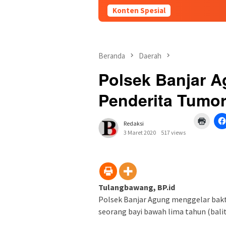
Konten Spesial
Beranda
Daerah
Polsek Banjar A
Penderita Tumor
Klik
Redaksi
untuk
mence
3 Maret 2020
517 views
di
jendel
yang
baru)
Tulangbawang, BP.id
Polsek Banjar Agung menggelar bakti
seorang bayi bawah lima tahun (bali