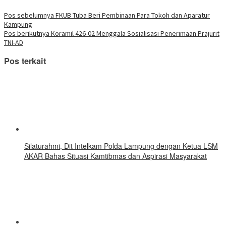
berbagi
baru)
jendela
jendela
jendela
jendela
jendela
jendela
jendela
di
yang
yang
yang
yang
yang
yang
yang
Telegram(Membuka
Navigasi
Pos sebelumnya
FKUB Tuba Beri Pembinaan Para Tokoh dan Aparatur
baru)
baru)
baru)
baru)
baru)
baru)
baru)
di
Kampung
jendela
pos
yang
Pos berikutnya
Koramil 426-02 Menggala Sosialisasi Penerimaan Prajurit
baru)
TNI-AD
Pos terkait
Silaturahmi, Dit Intelkam Polda Lampung dengan Ketua LSM
AKAR Bahas Situasi Kamtibmas dan Aspirasi Masyarakat