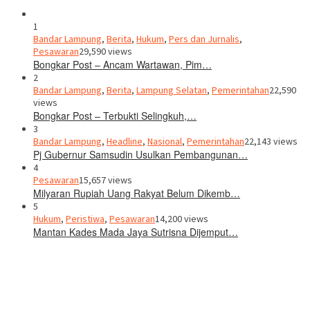
1
Bandar Lampung
,
Berita
,
Hukum
,
Pers dan Jurnalis
,
Pesawaran
29,590 views
Bongkar Post – Ancam Wartawan, Pim…
2
Bandar Lampung
,
Berita
,
Lampung Selatan
,
Pemerintahan
22,590
views
Bongkar Post – Terbukti Selingkuh,…
3
Bandar Lampung
,
Headline
,
Nasional
,
Pemerintahan
22,143 views
Pj Gubernur Samsudin Usulkan Pembangunan…
4
Pesawaran
15,657 views
Milyaran Rupiah Uang Rakyat Belum Dikemb…
5
Hukum
,
Peristiwa
,
Pesawaran
14,200 views
Mantan Kades Mada Jaya Sutrisna Dijemput…