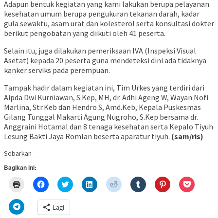
Adapun bentuk kegiatan yang kami lakukan berupa pelayanan
kesehatan umum berupa pengukuran tekanan darah, kadar
gula sewaktu, asam urat dan kolesterol serta konsultasi dokter
berikut pengobatan yang diikuti oleh 41 peserta.
Selain itu, juga dilakukan pemeriksaan IVA (Inspeksi Visual
Asetat) kepada 20 peserta guna mendeteksi dini ada tidaknya
kanker serviks pada perempuan.
Tampak hadir dalam kegiatan ini, Tim Urkes yang terdiri dari
Aipda Dwi Kurniawan, S.Kep, MH, dr. Adhi Ageng W, Wayan Nofi
Marlina, Str.Keb dan Hendro S, Amd.Keb, Kepala Puskesmas
Gilang Tunggal Makarti Agung Nugroho, S.Kep bersama dr.
Anggraini Hotamal dan 8 tenaga kesehatan serta Kepalo Tiyuh
Lesung Bakti Jaya Romlan beserta aparatur tiyuh.
(sam/ris)
Sebarkan
Bagikan ini:
Klik
Klik
Klik
Klik
Klik
Klik
Klik
Klik
untuk
untuk
untuk
untuk
untuk
untuk
untuk
untuk
mencetak(Membuka
membagikan
berbagi
berbagi
berbagi
berbagi
berbagi
berbagi
di
di
pada
di
pada
pada
pada
via
Klik
Lagi
jendela
Facebook(Membuka
Twitter(Membuka
Linkedln(Membuka
Reddit(Membuka
Tumblr(Membuka
Pinterest(Membu
Pocket(
untuk
yang
di
di
di
di
di
di
di