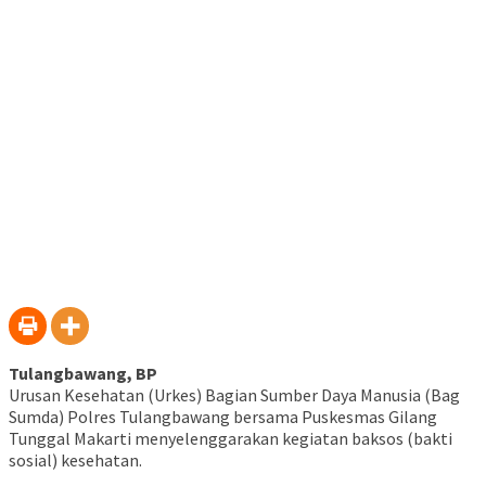
Telegram(Membuka
baru)
baru)
baru)
baru)
baru)
baru)
baru)
di
jendela
yang
baru)
Tulangbawang, BP
Urusan Kesehatan (Urkes) Bagian Sumber Daya Manusia (Bag
Sumda) Polres Tulangbawang bersama Puskesmas Gilang
Tunggal Makarti menyelenggarakan kegiatan baksos (bakti
sosial) kesehatan.