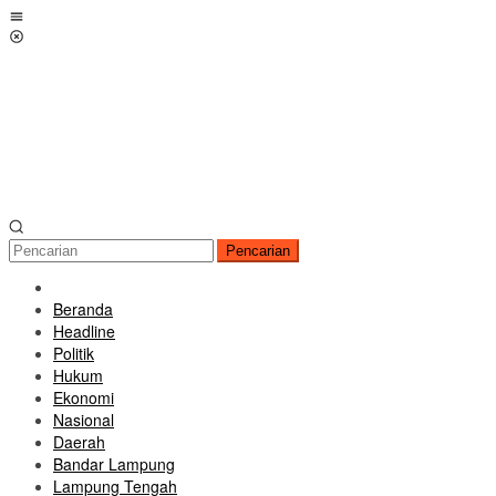
Loncat
Menu
ke
Mobile
konten
Pencarian
Beranda
Headline
Politik
Hukum
Ekonomi
Nasional
Daerah
Bandar Lampung
Lampung Tengah