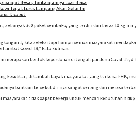
ya Sangat Besar, Tantangannya Luar Biasa
owi Tegak Lurus Lampung Akan Gelar Ini
arus Dicabut
, sebanyak 300 paket sembako, yang terdiri dari beras 10 kg mi
i lingkungan 1, kita seleksi tapi hampir semua masyarakat mendap
terhambat Covid-19,” kata Zulman.
 merupakan bentuk keperdulian di tengah pandemi Covid-19, dih
 yang kesulitan, di tambah bayak masyarakat yang terkena PHK, m
danya bantuan tersebut dirinya sangat senang dan merasa terba
asyarakat tidak dapat bekerja untuk mencari kebutuhan hidup un