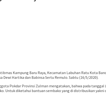
buka
amtibmas Kampung Baru Raya, Kecamatan Labuhan Ratu Kota Band
 Dewi Hartika dan Babinsa Sertu Remulo. Sabtu (16/5/2020).
nggota Pokdar Provinsi Zulman mengatakan, bahwa pada tanggal 
o. Untuk diketahui bantuan sembako yang di distribusikan yakni d