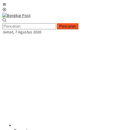
Loncat
Menu
ke
Mobile
konten
Pencarian
Jumat, 7 Agustus 2026