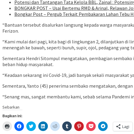
Potensi dan Tantangan Tata Kelola BBL, Zainal : Potensin
BONGKAR POST – Usai Bertemu RMD & Arinal, Relawan Jok
Bongkar Post – Pergub Terkait Pembakaran Lahan Tebu H
“Bantuan tersebut disalurkan langsung kepada warga masyarakat
Ferizon.
“Kami mulai dari pagi, kita bagi di lingkungan 2, dilanjutkan d
menengah ke bawah, seperti buruh, supir, ojol, pedagang yang 
Sementara Hendri Sitompul mengatakan, pembagian sembako ini
beban hidup masyarakat.
“Keadaan sekarang ini Covid-19, jadi banyak sekali masyarakat
Sementara, Yanto (45) penerima sembako mengatakan, dengan a
“Senang mas, sangat membantu kami, sebab selama Pandemi ini m
Sebarkan
Bagikan ini:
Klik
Klik
Klik
Klik
Klik
Klik
Klik
Klik
Klik
Lagi
untuk
untuk
untuk
untuk
untuk
untuk
untuk
untuk
untuk
mencetak(Membuka
membagikan
berbagi
berbagi
berbagi
berbagi
berbagi
berbagi
berbagi