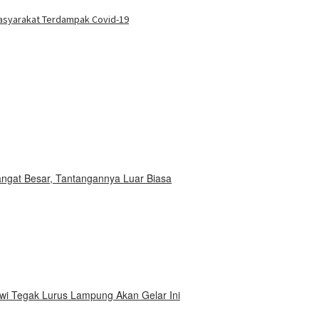
buka
Masyarakat Terdampak Covid-19
Sangat Besar, Tantangannya Luar Biasa
i Tegak Lurus Lampung Akan Gelar Ini